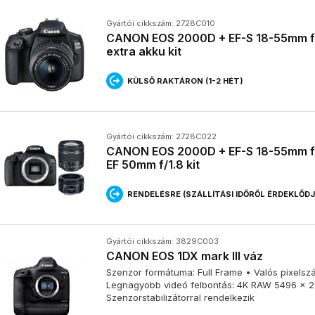
Mit jelent a nagyobb érzékelő?
Gyártói cikkszám: 2728C010
CANON EOS 2000D + EF-S 18-55mm f/3.
•
Fényérzékenység
: a nagyobb érzékelő több fényt gyűjt, így 
extra akku kit
képeket készíthetünk.
•
Mélységélesség
: a full frame-es gépeken általában kisebb a m
KÜLSŐ RAKTÁRON (1-2 HÉT)
háttér jobban elmosódik, így a témát jobban kihangsúlyozhatod.
•
Objektívek
: Az APS-C és a full frame érzékelőkhöz különböző 
egy full frame gépen használva sötét sarkokat okozhat a kép széle
•
Ár
: a full frame gépek általában drágábbak, mint az APS-C mode
Gyártói cikkszám: 2728C022
CANON EOS 2000D + EF-S 18-55mm f/
Melyiket válasszam?
EF 50mm f/1.8 kit
RENDELÉSRE (SZÁLLÍTÁSI IDŐRŐL ÉRDEKLŐD
A választás számos tényezőtől függ, például:
•
Költségvetés
: ha kezdő vagy, vagy szűkösebb a költségvetése
Gyártói cikkszám: 3829C003
•
Fényképezési stílus
: ha portrékat készítesz vagy alacsony fén
CANON EOS 1DX mark III váz
frame jobb választás lehet.
•
Objektívek
: ha már rendelkezel objektívekkel, érdemes megnéz
Szenzor formátuma: Full Frame • Valós pixelszám
Legnagyobb videó felbontás: 4K RAW 5496 x 2
választott érzékelő mérettel.
Szenzorstabilizátorral rendelkezik