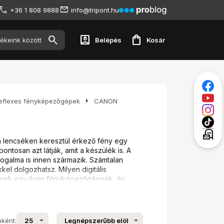
+36 1 808 9888
info@tripont.hu
account_box
shopping_bag
Belépés
Kosár
arrow_right
eflexes fényképezőgépek
CANON
local_post_office
 lencséken keresztül érkező fény egy
ontosan azt látják, amit a készülék is. A
fogalma is innen származik. Számtalan
kel dolgozhatsz. Milyen digitális
etnek egy ilyen fényképezőgépnek, és
nként: