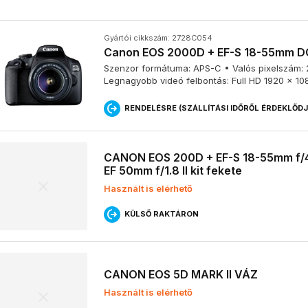
Milyen tükörreflexes fényképezőgépe
Gyártói cikkszám: 2728C054
A piacon egyre kevesebb tükörreflexes fényképezőgép kapható, a
Canon EOS 2000D + EF-S 18-55mm DC 
a DSLR vázak fejlesztésével leálltak. A
Nikon
és a
Canon
kínálatáb
megbízható tükörreflexes fényképezőgép vázat.
Szenzor formátuma: APS-C • Valós pixelszám: 24
Legnagyobb videó felbontás: Full HD 1920 x 10
RENDELÉSRE (SZÁLLÍTÁSI IDŐRŐL ÉRDEKLŐD
Mit kell figyelembe venni tükörreflex
választásakor?
CANON EOS 200D + EF-S 18-55mm f/4
EF 50mm f/1.8 II kit fekete
Tükörreflexes fényképezőgép választásakor számos tényezőt érde
Használt is elérhető
• Az
érzékelő mérete
: a nagyobb érzékelő jobb képminőséget é
KÜLSŐ RAKTÁRON
•
Autofókusz
rendszer: az éles képekhez elengedhetetlen a gy
•
Objektív kompatibilitás
: győződj meg róla, hogy a választott 
kiválasztott objektívekkel.
•
Videófelvételi képességek
: ha fontos a videózás, válassz olya
CANON EOS 5D MARK II VÁZ
és képkockasebességet.
•
Kiegészítők
: gondold át, milyen kiegészítőkre lesz szükséged, 
Használt is elérhető