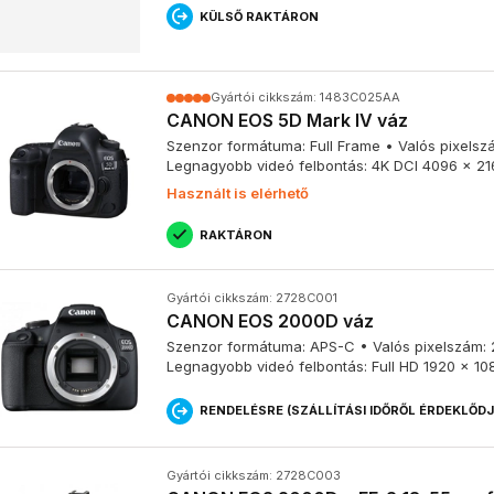
KÜLSŐ RAKTÁRON
Tükörreflexes fényképezőgép kezdőknek
Egy tükörreflexes fényképezőgép remek választás kezdő fotósok s
Gyártói cikkszám: 1483C025AA
funkciónak köszönhetően könnyen elsajátítható a használatuk, és a 
CANON EOS 5D Mark IV váz
Szenzor formátuma: Full Frame • Valós pixelszá
Legnagyobb videó felbontás: 4K DCI 4096 x 21
Használt is elérhető
Digitális tükörreflexes fényképezőgép
RAKTÁRON
A mai piacon szinte kizárólag digitális tükörreflexes fényképezőg
hagyományos filmes fényképezőgépekkel ellentétben digitális érzék
Gyártói cikkszám: 2728C001
CANON EOS 2000D váz
Szenzor formátuma: APS-C • Valós pixelszám: 24
Tükörreflexes fényképezőgép videózásra
Legnagyobb videó felbontás: Full HD 1920 x 10
RENDELÉSRE (SZÁLLÍTÁSI IDŐRŐL ÉRDEKLŐD
Sok tükörreflexes fényképezőgép rendelkezik kiváló videófelvétel
felbontású felvételek, 4k felbontású 60 fps sebességű felvételek k
gépekkel.
Gyártói cikkszám: 2728C003