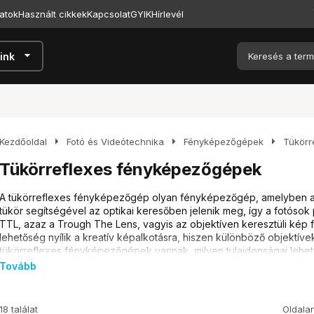
atok
Használt cikkek
Kapcsolat
GYIK
Hírlevél
arrow_drop_down
ink
arrow_right
arrow_right
arrow_right
Kezdőoldal
Fotó és Videótechnika
Fényképezőgépek
Tükörr
Tükörreflexes fényképezőgépek
A tükörreflexes fényképezőgép olyan fényképezőgép, amelyben a
tükör segítségével az optikai keresőben jelenik meg, így a fotósok p
TTL, azaz a Trough The Lens, vagyis az objektíven keresztüli kép 
lehetőség nyílik a kreatív képalkotásra, hiszen különböző objektívek
tükörreflexes fényképezőgépek vannak, milyen tulajdonságai leh
melyiket érdemes választani, ha kezdő vagy?
Tovább
18 találat
Oldala