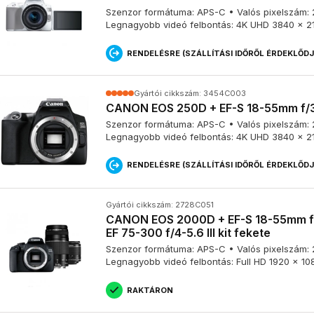
automatikus fehéregyensúlyt és autofókuszt.
Szenzor formátuma: APS-C • Valós pixelszám: 24
•
Költséghatékony gyártás
: a CMOS technológia a nagyüzemi 
Legnagyobb videó felbontás: 4K UHD 3840 x 2
költséghatékonyabb, így a digitális fényképezőgépek is elérhetőbb
RENDELÉSRE (SZÁLLÍTÁSI IDŐRŐL ÉRDEKLŐD
APS-C és Full Frame fényképezőgépek
Gyártói cikkszám: 3454C003
CANON EOS 250D + EF-S 18-55mm f/3.5
Az APS-C és a full frame fényképezőgépek közötti legfontosabb 
Szenzor formátuma: APS-C • Valós pixelszám: 24
Legnagyobb videó felbontás: 4K UHD 3840 x 2
Szenzor méret
RENDELÉSRE (SZÁLLÍTÁSI IDŐRŐL ÉRDEKLŐD
•
Full frame
: az érzékelő mérete megegyezik a hagyományos 35mm
Gyártói cikkszám: 2728C051
vele, hogy 24x36mm-es szenzor. Ez a nagyobb méret több fényt kép
CANON EOS 2000D + EF-S 18-55mm f/
nagyobb dinamikatartomány és általában jobb képminőség eredmé
EF 75-300 f/4-5.6 III kit fekete
•
APS-C
: Az érzékelő kisebb, mint a full frame-é. Ezáltal kom
készíthetők, de a fényérzékenység és a zajszint általában némileg
Szenzor formátuma: APS-C • Valós pixelszám: 24
alkalmazhatod az 1,5-ös szorzót az objektív fizikai gyújtótávolságáná
Legnagyobb videó felbontás: Full HD 1920 x 10
gyújtótávolságát szeretnéd megkapni.
RAKTÁRON