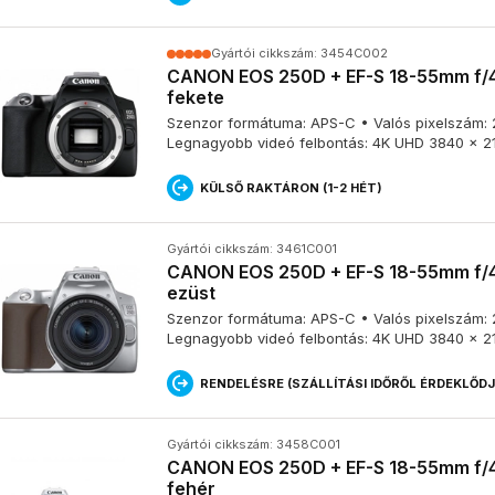
információvá alakítja át. Ez a folyamat teszi lehetővé, hogy a készülék 
Gyártói cikkszám: 3454C002
CANON EOS 250D + EF-S 18-55mm f/4-
fekete
Hogyan működik a CMOS érzékelő a digi
Szenzor formátuma: APS-C • Valós pixelszám: 24
gépekben?
Legnagyobb videó felbontás: 4K UHD 3840 x 2
KÜLSŐ RAKTÁRON (1-2 HÉT)
A CMOS érzékelő számos apró fényérzékeny pixelt tartalmaz. Amikor
töltés keletkezik. Ez a töltés arányos a beeső fény erősségével. A 
méri, és digitális értékké alakítja. Minél több fény érkezik egy pixel
Gyártói cikkszám: 3461C001
érték, így a kép azon pontja világosabb lesz.
CANON EOS 250D + EF-S 18-55mm f/4-
ezüst
Szenzor formátuma: APS-C • Valós pixelszám: 24
A CMOS érzékelők előnyei:
Legnagyobb videó felbontás: 4K UHD 3840 x 2
RENDELÉSRE (SZÁLLÍTÁSI IDŐRŐL ÉRDEKLŐD
•
Alacsony energiafogyasztás
: a CMOS érzékelők kevesebb en
érzékelők, így a fényképezőgépek hosszabb ideig üzemelhetnek e
•
Gyorsabb működés
: a CMOS érzékelők gyorsabban képesek f
Gyártói cikkszám: 3458C001
teszi a gyorsabb sorozatfelvételt és videófelvételt.
CANON EOS 250D + EF-S 18-55mm f/4-
•
Integrált funkciók
: a CMOS érzékelőkbe gyakran integrálnak to
fehér