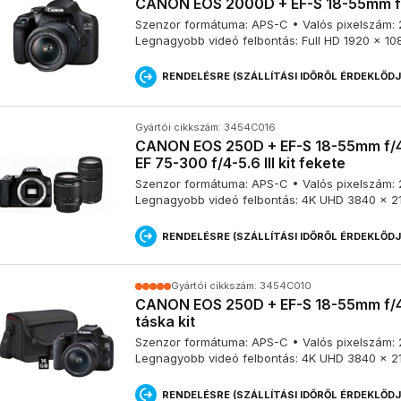
CANON EOS 2000D + EF-S 18-55mm f/3.5
Szenzor formátuma: APS-C • Valós pixelszám: 24
Használt tükörreflexes fényképezőgép?
Legnagyobb videó felbontás: Full HD 1920 x 10
RENDELÉSRE (SZÁLLÍTÁSI IDŐRŐL ÉRDEKLŐD
Ha költséghatékony megoldást keresel, érdemes fontolóra venni e
vásárlását.
Kattints használt fényképezőgép kínálatunkra!
Gyártói cikkszám: 3454C016
CANON EOS 250D + EF-S 18-55mm f/4
EF 75-300 f/4-5.6 III kit fekete
Milyen tükörreflexes fényképezőgép v
Szenzor formátuma: APS-C • Valós pixelszám: 24
Legnagyobb videó felbontás: 4K UHD 3840 x 2
kezébe?
RENDELÉSRE (SZÁLLÍTÁSI IDŐRŐL ÉRDEKLŐD
Kezdő fotósoknak olyan kezdő tükörreflexes fényképezőgépet ajá
számos automatikus funkcióval rendelkezik. Ilyen lehet például a
Ni
Gyártói cikkszám: 3454C010
CANON EOS 250D + EF-S 18-55mm f/4
táska kit
Szenzor formátuma: APS-C • Valós pixelszám: 24
CMOS érzékelő: a digitális fényképez
Legnagyobb videó felbontás: 4K UHD 3840 x 2
RENDELÉSRE (SZÁLLÍTÁSI IDŐRŐL ÉRDEKLŐD
A CMOS érzékelő egy olyan elektronikus chip, amely a fényképezőgé