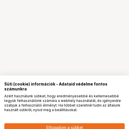
Süti (cookie) információk - Adataid védelme fontos
számunkra
Azért használunk sütiket, hogy eredményesebbé és kellemesebbé
tegyük felhasználóink számára a webhely használatát, és igényeidre
PRO
partnerségek
szabjuk a felhasználói élményt. Ha többet szeretnél tudni az általunk
használt sütikről, nyisd meg a beállításokat.
Elfogadom a sütiket