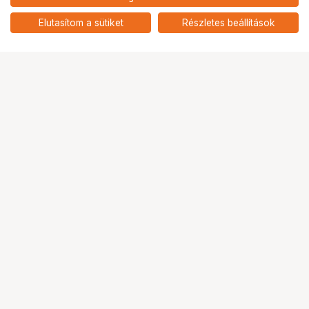
Elutasítom a sütiket
Részletes beállítások
Ugrás az oldal tetejére
Segítség a vásárláshoz
Fizetési lehetőségek
Szállítással kapcsolatos részletek
Reklamáció és termékvisszaküldés
Fogyasztói elállás
Adattörlő kódok
Cofidis Express áruhitel
Lízing lehetőségek
Ajándékutalvány