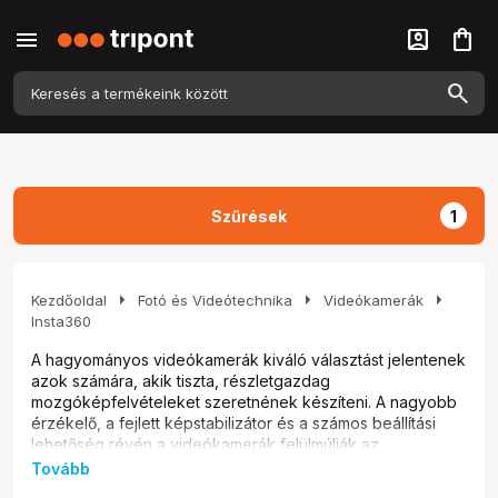
menu
account_box
shopping_bag
Szűrések
1
arrow_right
arrow_right
arrow_right
Kezdőoldal
Fotó és Videótechnika
Videókamerák
Insta360
A hagyományos videókamerák kiváló választást jelentenek
azok számára, akik tiszta, részletgazdag
mozgóképfelvételeket szeretnének készíteni. A nagyobb
érzékelő, a fejlett képstabilizátor és a számos beállítási
lehetőség révén a videókamerák felülmúlják az
okostelefonokat. Fedezd fel, hogyan választhatod ki a
Tovább
számodra legmegfelelőbb modellt, és készíts olyan