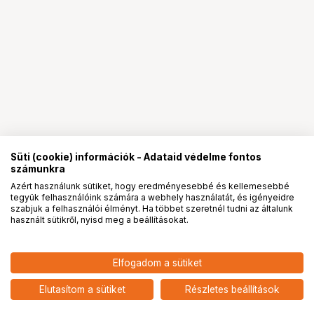
Süti (cookie) információk - Adataid védelme fontos
számunkra
Azért használunk sütiket, hogy eredményesebbé és kellemesebbé
tegyük felhasználóink számára a webhely használatát, és igényeidre
PRO
partnerségek
szabjuk a felhasználói élményt. Ha többet szeretnél tudni az általunk
használt sütikről, nyisd meg a beállításokat.
Elfogadom a sütiket
Elutasítom a sütiket
Részletes beállítások