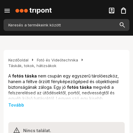
menu
account_box
shopping_bag
arrow_right
arrow_right
Kezdőoldal
Fotó és Videótechnika
Táskák, tokok, hátizsákok
A
fotós táska
nem csupán egy egyszerű tárolóeszköz,
hanem a féltve őrzött fényképezőgéped és objektívjeid
biztonságának záloga. Egy jó
fotós táska
megvédi a
felszerelésed az ütődésektől, portól, nedvességtől és
egyéb külső hatásoktól. Legyen szó egy kisebb
fényképezőgép táskáról
egy kiránduláshoz, egy
Tovább
nagyméretű
fotós hátizsákról
egy komolyabb
fotózáshoz, vagy akár egy speciális
objektív táskáról
,
nálunk megtalálod a tökéletes megoldást. A
webshopunkbanál a hobbi fotósoktól a profi
Nincs találat.
szakemberekig mindenki megtalálja a számára ideális