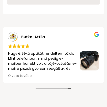
kamera táskát
, amivel biztonságosan szállíthatja a drága
felszerelését.
Típusok és különbségek
A
fotós táskák
széles választékban elérhetők, hogy
mindenki megtalálja a számára legmegfelelőbbet. Nézzük a
Butkai Attila
leggyakoribb típusokat:
Válltáska:
Ideális kisebb felszereléshez, például
egy fényképezőgéphez és néhány objektívhez.
, profi
Nagy értékű optikát rendeltem 
Könnyen hozzáférhető, de hosszabb távon
Mint telefonban, mind pedig e
kényelmetlen lehet a viselése.
mailben korrekt volt a tájékozt
Hátizsák:
Nagyobb felszereléshez ajánlott,
mailre piszok gyorsan reagáltak
egyenletesen osztja el a súlyt, így kényelmesebb
hosszabb távon is. Több rekesz és zseb segíti a
elég rugalmasak voltak minden
Olvass tovább
rendszerezést.
szállítás is nagyon gyors volt, 
Gurulós táska:
Ha igazán sok felszerelést kell
és biztonságosan becsomagol
magaddal vinned, a gurulós táska a legjobb
délután kettő körül történt m
választás. Kíméli a hátad, de nem ideális terepen.
kezembe kaptam az objektívet
Deréktáska:
Kisebb kiegészítők, például
Olvastam a negatív véleménye
akkumulátorok, memóriakártyák tárolására alkalmas.
tudom megerősíteni, nekem na
Koffer:
A legbiztonságosabb megoldás a felszerelés