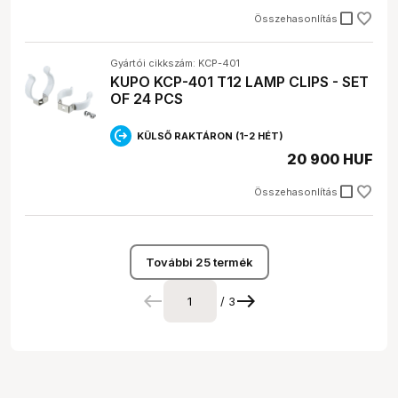
check_box_outline_blank
Összehasonlítás
Gyártói cikkszám: KCP-401
KUPO KCP-401 T12 LAMP CLIPS - SET
OF 24 PCS
KÜLSŐ RAKTÁRON (1-2 HÉT)
20 900 HUF
check_box_outline_blank
Összehasonlítás
További 25 termék
/ 3