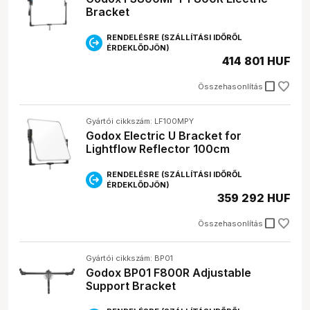
Bracket
RENDELÉSRE (SZÁLLÍTÁSI IDŐRŐL
ÉRDEKLŐDJÖN)
414 801 HUF
check_box_outline_blank
Összehasonlítás
Gyártói cikkszám: LF100MPY
Godox Electric U Bracket for
Lightflow Reflector 100cm
RENDELÉSRE (SZÁLLÍTÁSI IDŐRŐL
ÉRDEKLŐDJÖN)
359 292 HUF
check_box_outline_blank
Összehasonlítás
Gyártói cikkszám: BP01
Godox BP01 F800R Adjustable
Support Bracket