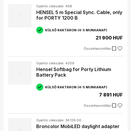
Termékfotósoknak, portréfotósoknak, esküvői
Gyártói cikkszám: 498
fotósoknak:
Akik specializált stúdiófelszerelést
HENSEL 5 m Special Sync. Cable, only
keresnek.
for PORTY 1200 B
Gyakori kérdések
KÜLSŐ RAKTÁRON (4-5 MUNKANAP)
21 900 HUF
Milyen stúdió tartozékokra van szükségem a
kezdéshez?
check_box_outline_blank
Összehasonlítás
Egy alap szett tartalmazzon legalább egy vakut, egy
softboxot, egy állványt és egy kioldót.
Hogyan válasszak megfelelő fényformálót?
Gyártói cikkszám: 4209
A fényformáló kiválasztása függ a fotózás típusától
Hensel Softbag for Porty Lithium
és a kívánt hatástól. Portréhoz softbox, termékhez
Battery Pack
derítőernyő javasolt.
Mi a különbség a különböző akkumulátor típusok
KÜLSŐ RAKTÁRON (4-5 MUNKANAP)
között?
A Li-ion akkumulátorok könnyebbek és nagyobb
7 891 HUF
kapacitásúak, mint a Ni-MH akkumulátorok, de
check_box_outline_blank
drágábbak is.
Összehasonlítás
Gyártói cikkszám: 36.129.00
Broncolor MobiLED daylight adapter