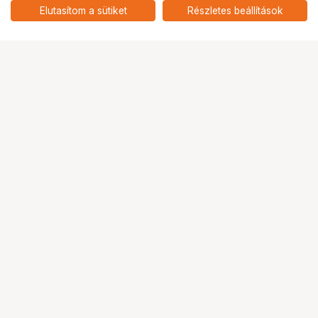
Elutasítom a sütiket
Részletes beállítások
Ugrás az oldal tetejére
Segítség a vásárláshoz
Fizetési lehetőségek
Szállítással kapcsolatos részletek
Reklamáció és termékvisszaküldés
Fogyasztói elállás
Adattörlő kódok
Cofidis Express áruhitel
Lízing lehetőségek
Ajándékutalvány
Gyakran Ismételt Kérdések