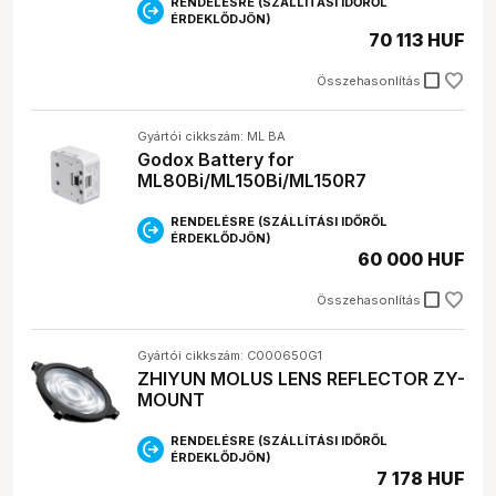
RENDELÉSRE (SZÁLLÍTÁSI IDŐRŐL
ÉRDEKLŐDJÖN)
70 113 HUF
check_box_outline_blank
Összehasonlítás
Gyártói cikkszám: ML BA
Godox Battery for
ML80Bi/ML150Bi/ML150R7
RENDELÉSRE (SZÁLLÍTÁSI IDŐRŐL
ÉRDEKLŐDJÖN)
60 000 HUF
check_box_outline_blank
Összehasonlítás
Gyártói cikkszám: C000650G1
ZHIYUN MOLUS LENS REFLECTOR ZY-
MOUNT
RENDELÉSRE (SZÁLLÍTÁSI IDŐRŐL
ÉRDEKLŐDJÖN)
7 178 HUF