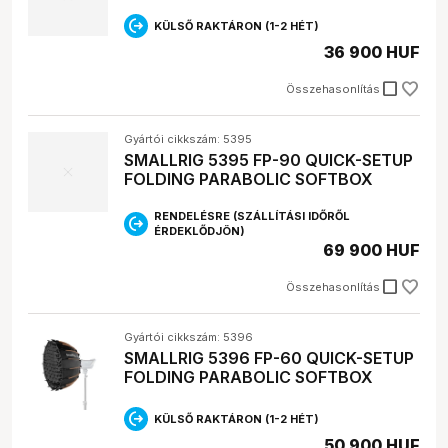
KÜLSŐ RAKTÁRON (1-2 HÉT)
36 900 HUF
check_box_outline_blank
Összehasonlítás
Gyártói cikkszám: 5395
SMALLRIG 5395 FP-90 QUICK-SETUP
FOLDING PARABOLIC SOFTBOX
RENDELÉSRE (SZÁLLÍTÁSI IDŐRŐL
ÉRDEKLŐDJÖN)
69 900 HUF
check_box_outline_blank
Összehasonlítás
Gyártói cikkszám: 5396
SMALLRIG 5396 FP-60 QUICK-SETUP
FOLDING PARABOLIC SOFTBOX
KÜLSŐ RAKTÁRON (1-2 HÉT)
50 900 HUF