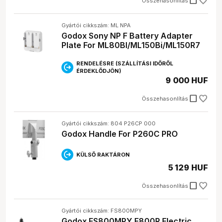
check_box_outline_blank
Összehasonlítás
Gyártói cikkszám: ML NPA
Godox Sony NP F Battery Adapter
Plate For ML80BI/ML150Bi/ML150R7
RENDELÉSRE (SZÁLLÍTÁSI IDŐRŐL
ÉRDEKLŐDJÖN)
9 000 HUF
check_box_outline_blank
Összehasonlítás
Gyártói cikkszám: 804 P26CP 000
Godox Handle For P260C PRO
KÜLSŐ RAKTÁRON
5 129 HUF
check_box_outline_blank
Összehasonlítás
Gyártói cikkszám: FS800MPY
Godox FS800MPY F800R Electric