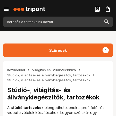
menu
account_box
shopping_bag
Szűrések
1
arrow_right
arrow_right
Kezdőoldal
Világítás és Stúdiótechnika
arrow_right
Stúdió-, világítás- és állványkiegészítők, tartozékok
Stúdió-, világítás- és állványkiegészítők, tartozékok
Stúdió-, világítás- és
állványkiegészítők, tartozékok
A
stúdió tartozékok
elengedhetetlenek a profi fotó- és
videófelvételek készítéséhez. Legyen szó akár egy