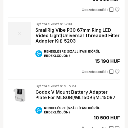
check_box_outline_blank
Összehasonlítás
Gyártói cikkszám: 5203
SmallRig Vibe P30 67mm Ring LED
Video Light(Universal Threaded Filter
Adapter Kit) 5203
RENDELÉSRE (SZÁLLÍTÁSI IDŐRŐL
ÉRDEKLŐDJÖN)
15 190 HUF
check_box_outline_blank
Összehasonlítás
Gyártói cikkszám: ML VMA
Godox V Mount Battery Adapter
Plate For ML80BI/ML150Bi/ML150R7
RENDELÉSRE (SZÁLLÍTÁSI IDŐRŐL
ÉRDEKLŐDJÖN)
10 500 HUF