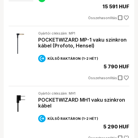
kábelek praktikusabbak.
15 591 HUF
check_box_outline_blank
Összehasonlítás
Gyártói cikkszám: MP1
POCKETWIZARD MP-1 vaku szinkron
kábel (Profoto, Hensel)
KÜLSŐ RAKTÁRON (1-2 HÉT)
5 790 HUF
check_box_outline_blank
Összehasonlítás
Gyártói cikkszám: MH1
POCKETWIZARD MH1 vaku szinkron
kábel
KÜLSŐ RAKTÁRON (1-2 HÉT)
5 290 HUF
Összehasonlítás