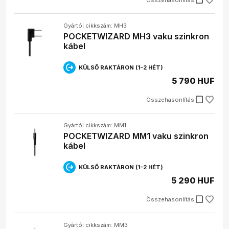
check_box_outline_blank
Gyártói cikkszám: MH3
POCKETWIZARD MH3 vaku szinkron
kábel
KÜLSŐ RAKTÁRON (1-2 HÉT)
5 790 HUF
check_box_outline_blank
Összehasonlítás
Gyártói cikkszám: MM1
POCKETWIZARD MM1 vaku szinkron
kábel
KÜLSŐ RAKTÁRON (1-2 HÉT)
5 290 HUF
check_box_outline_blank
Összehasonlítás
Gyártói cikkszám: MM3