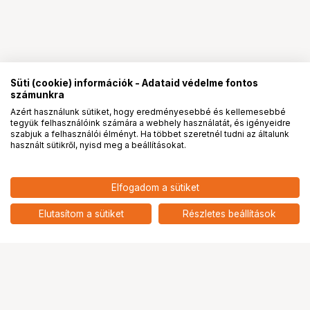
Süti (cookie) információk - Adataid védelme fontos
számunkra
Azért használunk sütiket, hogy eredményesebbé és kellemesebbé
tegyük felhasználóink számára a webhely használatát, és igényeidre
PRO
partnerségek
szabjuk a felhasználói élményt. Ha többet szeretnél tudni az általunk
használt sütikről, nyisd meg a beállításokat.
Elfogadom a sütiket
Elutasítom a sütiket
Részletes beállítások
Ugrás az oldal tetejére