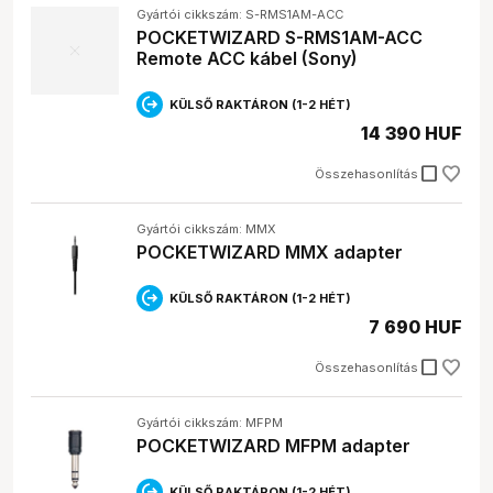
Gyártói cikkszám: S-RMS1AM-ACC
POCKETWIZARD S-RMS1AM-ACC
Remote ACC kábel (Sony)
KÜLSŐ RAKTÁRON (1-2 HÉT)
14 390 HUF
check_box_outline_blank
Összehasonlítás
Gyártói cikkszám: MMX
POCKETWIZARD MMX adapter
KÜLSŐ RAKTÁRON (1-2 HÉT)
7 690 HUF
check_box_outline_blank
Összehasonlítás
Gyártói cikkszám: MFPM
POCKETWIZARD MFPM adapter
KÜLSŐ RAKTÁRON (1-2 HÉT)