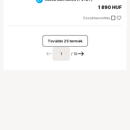
1 890 HUF
check_box_outline_blank
Összehasonlítás
További 25 termék
/ 10