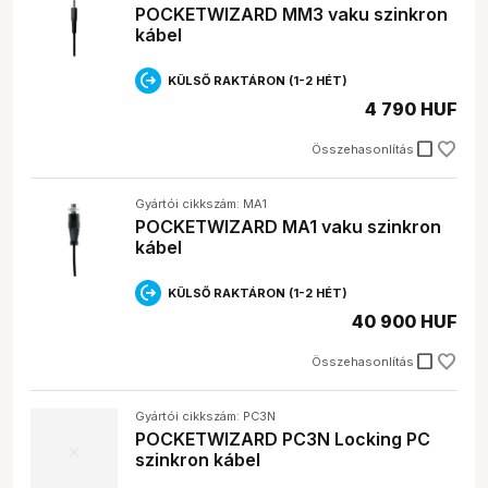
POCKETWIZARD MM3 vaku szinkron
kábel
KÜLSŐ RAKTÁRON (1-2 HÉT)
4 790 HUF
check_box_outline_blank
Összehasonlítás
Gyártói cikkszám: MA1
POCKETWIZARD MA1 vaku szinkron
kábel
KÜLSŐ RAKTÁRON (1-2 HÉT)
40 900 HUF
check_box_outline_blank
Összehasonlítás
Gyártói cikkszám: PC3N
POCKETWIZARD PC3N Locking PC
szinkron kábel