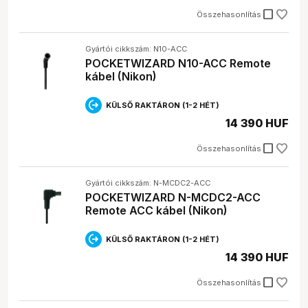
check_box_outline_blank
Összehasonlítás
Gyártói cikkszám: N10-ACC
POCKETWIZARD N10-ACC Remote
kábel (Nikon)
KÜLSŐ RAKTÁRON (1-2 HÉT)
14 390 HUF
check_box_outline_blank
Összehasonlítás
Gyártói cikkszám: N-MCDC2-ACC
POCKETWIZARD N-MCDC2-ACC
Remote ACC kábel (Nikon)
KÜLSŐ RAKTÁRON (1-2 HÉT)
14 390 HUF
check_box_outline_blank
Összehasonlítás