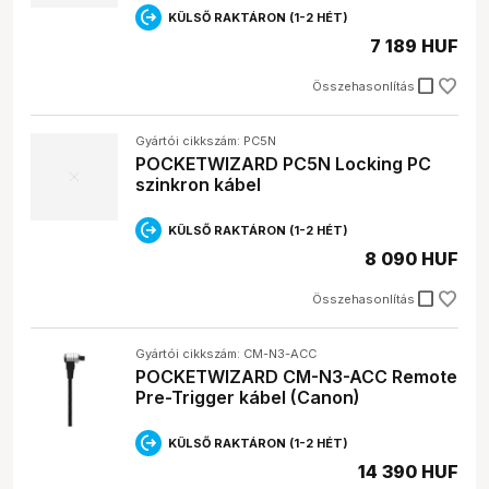
KÜLSŐ RAKTÁRON (1-2 HÉT)
7 189 HUF
check_box_outline_blank
Összehasonlítás
Gyártói cikkszám: PC5N
POCKETWIZARD PC5N Locking PC
szinkron kábel
KÜLSŐ RAKTÁRON (1-2 HÉT)
8 090 HUF
check_box_outline_blank
Összehasonlítás
Gyártói cikkszám: CM-N3-ACC
POCKETWIZARD CM-N3-ACC Remote
Pre-Trigger kábel (Canon)
KÜLSŐ RAKTÁRON (1-2 HÉT)
14 390 HUF