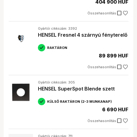
404 900 HUF
check_box_outline_blank
Összehasonlítás
Gyártói cikkszám: 3392
HENSEL Fresnel 4 szárnyú fényterelő
RAKTÁRON
89 899 HUF
check_box_outline_blank
Összehasonlítás
Gyártói cikkszám: 305
HENSEL SuperSpot Blende szett
KÜLSŐ RAKTÁRON (2-3 MUNKANAP)
6 690 HUF
check_box_outline_blank
Összehasonlítás
Gyártói cikkszám: 711