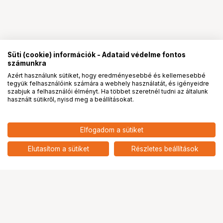
Süti (cookie) információk - Adataid védelme fontos
számunkra
Azért használunk sütiket, hogy eredményesebbé és kellemesebbé
tegyük felhasználóink számára a webhely használatát, és igényeidre
PRO
partnerségek
szabjuk a felhasználói élményt. Ha többet szeretnél tudni az általunk
használt sütikről, nyisd meg a beállításokat.
Elfogadom a sütiket
Elutasítom a sütiket
Részletes beállítások
Ugrás az oldal tetejére
Segítség a vásárláshoz