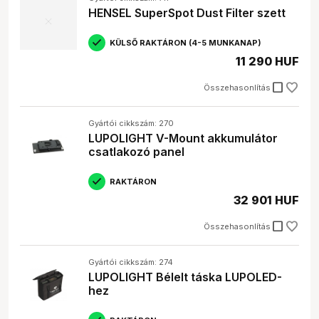
HENSEL SuperSpot Dust Filter szett
KÜLSŐ RAKTÁRON (4-5 MUNKANAP)
11 290 HUF
check_box_outline_blank
Összehasonlítás
Gyártói cikkszám: 270
LUPOLIGHT V-Mount akkumulátor
csatlakozó panel
RAKTÁRON
32 901 HUF
check_box_outline_blank
Összehasonlítás
Gyártói cikkszám: 274
LUPOLIGHT Bélelt táska LUPOLED-
hez