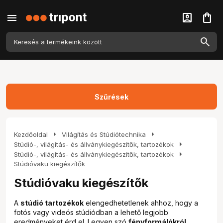
menu
account_box
shopping_bag
Szűrések
arrow_right
arrow_right
Kezdőoldal
Világítás és Stúdiótechnika
arrow_right
Stúdió-, világítás- és állványkiegészítők, tartozékok
arrow_right
Stúdió-, világítás- és állványkiegészítők, tartozékok
Stúdióvaku kiegészítők
Stúdióvaku kiegészítők
A
stúdió tartozékok
elengedhetetlenek ahhoz, hogy a
fotós vagy videós stúdiódban a lehető legjobb
eredményeket érd el. Legyen szó
fényformálókról
,