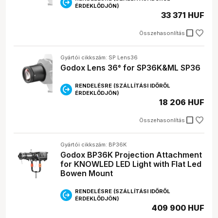
ÉRDEKLŐDJÖN)
33 371 HUF
check_box_outline_blank
Összehasonlítás
Gyártói cikkszám: SP Lens36
Godox Lens 36° for SP36K&ML SP36
RENDELÉSRE (SZÁLLÍTÁSI IDŐRŐL
ÉRDEKLŐDJÖN)
18 206 HUF
check_box_outline_blank
Összehasonlítás
Gyártói cikkszám: BP36K
Godox BP36K Projection Attachment
for KNOWLED LED Light with Flat Led
Bowen Mount
RENDELÉSRE (SZÁLLÍTÁSI IDŐRŐL
ÉRDEKLŐDJÖN)
409 900 HUF