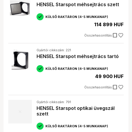
HENSEL Starspot méhsejtrács szett
KÜLSŐ RAKTÁRON (4-5 MUNKANAP)
114 899 HUF
check_box_outline_blank
Összehasonlítás
Gyártói cikkszám: 221
HENSEL Starspot méhsejtrács tartó
KÜLSŐ RAKTÁRON (4-5 MUNKANAP)
49 900 HUF
check_box_outline_blank
Összehasonlítás
Gyártói cikkszám: 791
HENSEL Starspot optikai üvegszál
szett
KÜLSŐ RAKTÁRON (4-5 MUNKANAP)