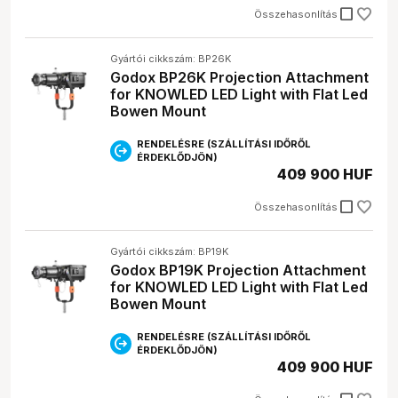
check_box_outline_blank
Összehasonlítás
Gyártói cikkszám: BP26K
Godox BP26K Projection Attachment
for KNOWLED LED Light with Flat Led
Bowen Mount
RENDELÉSRE (SZÁLLÍTÁSI IDŐRŐL
ÉRDEKLŐDJÖN)
409 900 HUF
check_box_outline_blank
Összehasonlítás
Gyártói cikkszám: BP19K
Godox BP19K Projection Attachment
for KNOWLED LED Light with Flat Led
Bowen Mount
RENDELÉSRE (SZÁLLÍTÁSI IDŐRŐL
ÉRDEKLŐDJÖN)
409 900 HUF