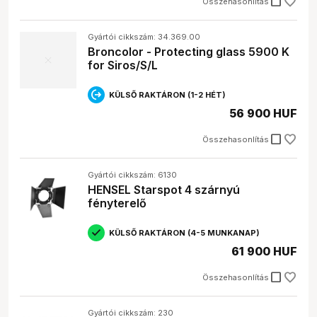
check_box_outline_blank
Összehasonlítás
Gyártói cikkszám: 34.369.00
Broncolor - Protecting glass 5900 K
for Siros/S/L
KÜLSŐ RAKTÁRON (1-2 HÉT)
56 900 HUF
check_box_outline_blank
Összehasonlítás
Gyártói cikkszám: 6130
HENSEL Starspot 4 szárnyú
fényterelő
KÜLSŐ RAKTÁRON (4-5 MUNKANAP)
61 900 HUF
check_box_outline_blank
Összehasonlítás
Gyártói cikkszám: 230