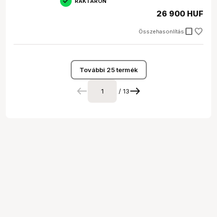
RAKTÁRON
26 900 HUF
check_box_outline_blank
Összehasonlítás
További 25 termék
/ 13