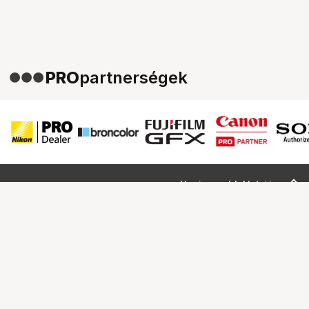
PRO
partnerségek
Ugrás az oldal tetejére
Segítség a vásárláshoz
Fizetési lehetőségek
Szállítással kapcsolatos részletek