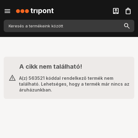
menu
account_box
shopping_bag
A cikk nem található!
A(z) 563521 kóddal rendelkező termék nem
található. Lehetséges, hogy a termék már nincs az
áruházunkban.