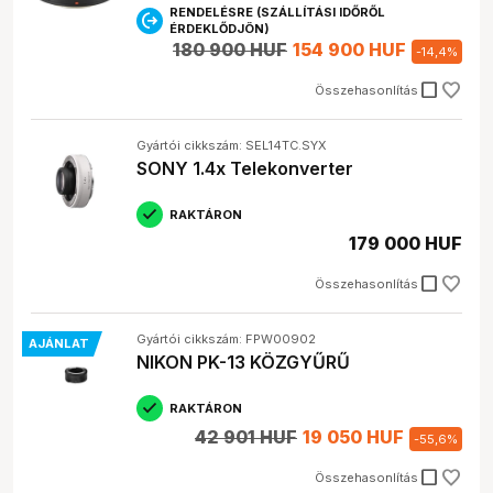
RENDELÉSRE (SZÁLLÍTÁSI IDŐRŐL
ÉRDEKLŐDJÖN)
180 900 HUF
154 900 HUF
-
14,4
%
check_box_outline_blank
Összehasonlítás
Gyártói cikkszám: SEL14TC.SYX
SONY 1.4x Telekonverter
RAKTÁRON
179 000 HUF
check_box_outline_blank
Összehasonlítás
Gyártói cikkszám: FPW00902
AJÁNLAT
NIKON PK-13 KÖZGYŰRŰ
RAKTÁRON
42 901 HUF
19 050 HUF
-
55,6
%
check_box_outline_blank
Összehasonlítás