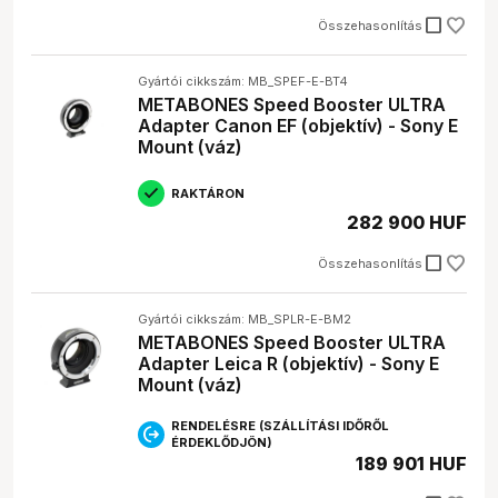
check_box_outline_blank
Összehasonlítás
Gyártói cikkszám: MB_SPEF-E-BT4
METABONES Speed Booster ULTRA
Adapter Canon EF (objektív) - Sony E
Mount (váz)
RAKTÁRON
282 900 HUF
check_box_outline_blank
Összehasonlítás
Gyártói cikkszám: MB_SPLR-E-BM2
METABONES Speed Booster ULTRA
Adapter Leica R (objektív) - Sony E
Mount (váz)
RENDELÉSRE (SZÁLLÍTÁSI IDŐRŐL
ÉRDEKLŐDJÖN)
189 901 HUF