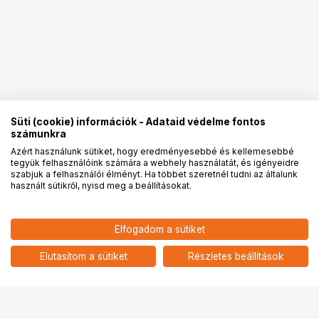
Süti (cookie) információk - Adataid védelme fontos
számunkra
Azért használunk sütiket, hogy eredményesebbé és kellemesebbé
tegyük felhasználóink számára a webhely használatát, és igényeidre
PRO
partnerségek
szabjuk a felhasználói élményt. Ha többet szeretnél tudni az általunk
használt sütikről, nyisd meg a beállításokat.
Elfogadom a sütiket
Elutasítom a sütiket
Részletes beállítások
Ugrás az oldal tetejére