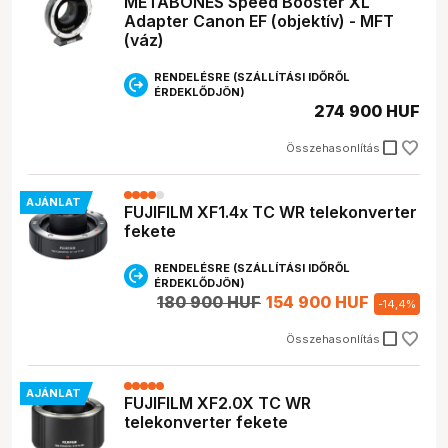
METABONES Speed Booster XL
Adapter Canon EF (objektív) - MFT
(váz)
RENDELÉSRE (SZÁLLÍTÁSI IDŐRŐL
ÉRDEKLŐDJÖN)
274 900 HUF
check_box_outline_blank
Összehasonlítás
AJÁNLAT
FUJIFILM XF1.4x TC WR telekonverter
fekete
RENDELÉSRE (SZÁLLÍTÁSI IDŐRŐL
ÉRDEKLŐDJÖN)
180 900 HUF
154 900 HUF
-
14,4
%
check_box_outline_blank
Összehasonlítás
AJÁNLAT
FUJIFILM XF2.0X TC WR
telekonverter fekete