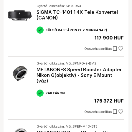
Gyártói cikkszám: S879954
SIGMA TC-1401 1.4X Tele Konvertel
(CANON)
KÜLSŐ RAKTÁRON (1-2 MUNKANAP)
117 900 HUF
check_box_outline_blank
Összehasonlítás
Gyártói cikkszám: MB_SPNFG-E-BM2
METABONES Speed Booster Adapter
Nikon G(objektív) - Sony E Mount
(váz)
RAKTÁRON
175 372 HUF
check_box_outline_blank
Összehasonlítás
Gyártói cikkszám: MB_SPEF-M43-BT3