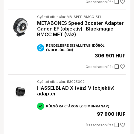
check_box_outline_blank
Összehasonlítás
Gyártói cikkszám: MB_SPEF-BMCC-BT1
METABONES Speed Booster Adapter
Canon EF (objektív)- Blackmagic
BMCC MFT (váz)
RENDELÉSRE (SZÁLLÍTÁSI IDŐRŐL
ÉRDEKLŐDJÖN)
306 901 HUF
check_box_outline_blank
Összehasonlítás
Gyártói cikkszám: 113025002
HASSELBLAD X (váz) V (objektív)
adapter
KÜLSŐ RAKTÁRON (2-3 MUNKANAP)
97 900 HUF
check_box_outline_blank
Összehasonlítás