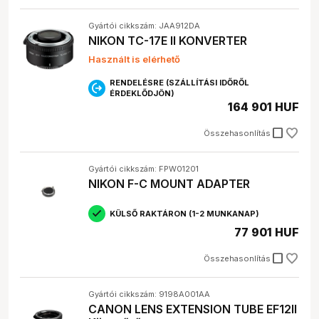
Gyártói cikkszám: JAA912DA
NIKON TC-17E II KONVERTER
Használt is elérhető
RENDELÉSRE (SZÁLLÍTÁSI IDŐRŐL
ÉRDEKLŐDJÖN)
164 901 HUF
check_box_outline_blank
Összehasonlítás
Gyártói cikkszám: FPW01201
NIKON F-C MOUNT ADAPTER
KÜLSŐ RAKTÁRON (1-2 MUNKANAP)
77 901 HUF
check_box_outline_blank
Összehasonlítás
Gyártói cikkszám: 9198A001AA
CANON LENS EXTENSION TUBE EF12II