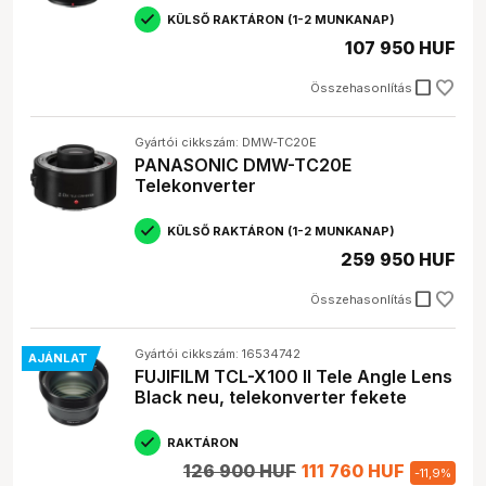
gyújtótávolságát.
KÜLSŐ RAKTÁRON (1-2 MUNKANAP)
Milyen hátrányai vannak a telekonverter
107 950 HUF
használatának?
A telekonverter használata fényerő veszteséggel
check_box_outline_blank
Összehasonlítás
járhat, és a képminőséget is ronthatja.
Gyártói cikkszám: DMW-TC20E
PANASONIC DMW-TC20E
Telekonverter
KÜLSŐ RAKTÁRON (1-2 MUNKANAP)
259 950 HUF
check_box_outline_blank
Összehasonlítás
Gyártói cikkszám: 16534742
AJÁNLAT
FUJIFILM TCL-X100 II Tele Angle Lens
Black neu, telekonverter fekete
RAKTÁRON
126 900 HUF
111 760 HUF
-
11,9
%