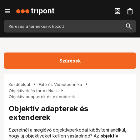
menu
account_box
shopping_bag
Szűrések
arrow_right
arrow_right
Kezdőoldal
Fotó és Videótechnika
arrow_right
Objektívek és tartozékaik
Objektív adapterek és extenderek
Objektív adapterek és
extenderek
Szeretnél a meglévő objektívparkodat kibővíteni anélkül,
hogy új objektíveket kelljen vásárolnod? Az
objektív