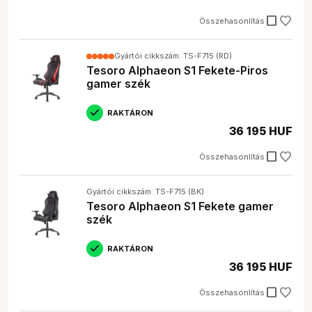
check_box_outline_blank
Összehasonlítás
Gyártói cikkszám: TS-F715 (RD)
Tesoro Alphaeon S1 Fekete-Piros
gamer szék
RAKTÁRON
36 195 HUF
check_box_outline_blank
Összehasonlítás
Gyártói cikkszám: TS-F715 (BK)
Tesoro Alphaeon S1 Fekete gamer
szék
RAKTÁRON
36 195 HUF
check_box_outline_blank
Összehasonlítás