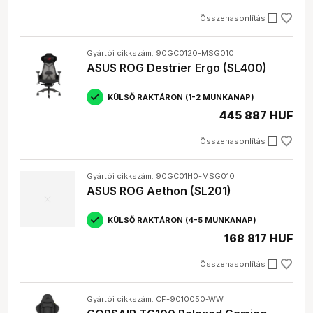
Fontos, hogy a szék kényelmes legyen és
check_box_outline_blank
Összehasonlítás
megfeleljen az igényeidnek.
Melyik a legjobb gamer szék márka?
Számos jó márka létezik, mint például az
Arozzi
, a
Gyártói cikkszám: 90GC0120-MSG010
Tesoro
, az
ASUS ROG
, a
RAZER
, a
TRUST
és a
ASUS ROG Destrier Ergo (SL400)
CORSAIR
. A választás a felhasználási céltól és a
pénztárcától függ.
KÜLSŐ RAKTÁRON (1-2 MUNKANAP)
445 887 HUF
check_box_outline_blank
Összehasonlítás
Gyártói cikkszám: 90GC01H0-MSG010
ASUS ROG Aethon (SL201)
KÜLSŐ RAKTÁRON (4-5 MUNKANAP)
168 817 HUF
check_box_outline_blank
Összehasonlítás
Gyártói cikkszám: CF-9010050-WW