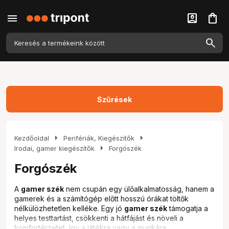
menu
account_box
shopping_bag
Szűrések
arrow_right
arrow_right
Kezdőoldal
Perifériák, Kiegészítők
arrow_right
Irodai, gamer kiegészítők
Forgószék
Forgószék
A
gamer szék
nem csupán egy ülőalkalmatosság, hanem a
gamerek és a számítógép előtt hosszú órákat töltők
nélkülözhetetlen kelléke. Egy jó
gamer szék
támogatja a
helyes testtartást, csökkenti a hátfájást és növeli a
komfortérzetet, így a játékra vagy a munkára