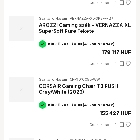
check_box_outline_blank
Összehasonlítás
Gyártói cikkszám: VERNAZZA-XL-SPSF-PBK
AROZZI Gaming szék - VERNAZZA XL
SuperSoft Pure Fekete
KÜLSŐ RAKTÁRON (4-5 MUNKANAP)
179 117 HUF
check_box_outline_blank
Összehasonlítás
Gyártói cikkszám: CF-9010058-WW
CORSAIR Gaming Chair T3 RUSH
Gray/White (2023)
KÜLSŐ RAKTÁRON (4-5 MUNKANAP)
155 427 HUF
check_box_outline_blank
Összehasonlítás