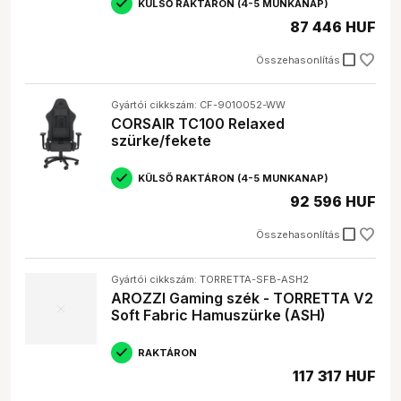
KÜLSŐ RAKTÁRON (4-5 MUNKANAP)
87 446 HUF
check_box_outline_blank
Összehasonlítás
Gyártói cikkszám: CF-9010052-WW
CORSAIR TC100 Relaxed
szürke/fekete
KÜLSŐ RAKTÁRON (4-5 MUNKANAP)
92 596 HUF
check_box_outline_blank
Összehasonlítás
Gyártói cikkszám: TORRETTA-SFB-ASH2
AROZZI Gaming szék - TORRETTA V2
Soft Fabric Hamuszürke (ASH)
RAKTÁRON
117 317 HUF