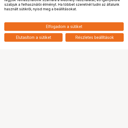
PRO
partnerségek
szabjuk a felhasználói élményt. Ha többet szeretnél tudni az általunk
használt sütikről, nyisd meg a beállításokat.
Elfogadom a sütiket
Elutasítom a sütiket
Részletes beállítások
Ugrás az oldal tetejére
Segítség a vásárláshoz
Fizetési lehetőségek
Szállítással kapcsolatos részletek
Reklamáció és termékvisszaküldés
Fogyasztói elállás
Adattörlő kódok