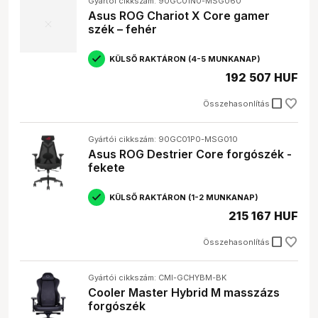
Gyártói cikkszám: 90GC01N0-MSG060
Asus ROG Chariot X Core gamer
szék – fehér
KÜLSŐ RAKTÁRON (4-5 MUNKANAP)
192 507 HUF
check_box_outline_blank
Összehasonlítás
Gyártói cikkszám: 90GC01P0-MSG010
Asus ROG Destrier Core forgószék -
fekete
KÜLSŐ RAKTÁRON (1-2 MUNKANAP)
215 167 HUF
check_box_outline_blank
Összehasonlítás
Gyártói cikkszám: CMI-GCHYBM-BK
Cooler Master Hybrid M masszázs
forgószék