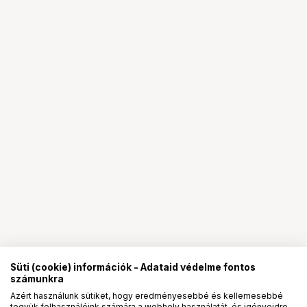
Süti (cookie) információk - Adataid védelme fontos
számunkra
Azért használunk sütiket, hogy eredményesebbé és kellemesebbé
tegyük felhasználóink számára a webhely használatát, és igényeidre