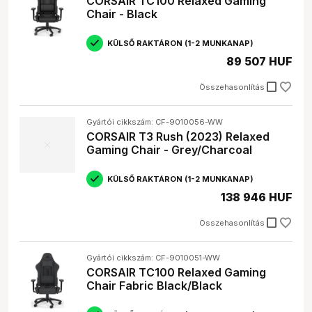
CORSAIR TC100 Relaxed Gaming
Chair - Black
KÜLSŐ RAKTÁRON (1-2 MUNKANAP)
89 507 HUF
check_box_outline_blank
Összehasonlítás
Gyártói cikkszám: CF-9010056-WW
CORSAIR T3 Rush (2023) Relaxed
Gaming Chair - Grey/Charcoal
KÜLSŐ RAKTÁRON (1-2 MUNKANAP)
138 946 HUF
check_box_outline_blank
Összehasonlítás
Gyártói cikkszám: CF-9010051-WW
CORSAIR TC100 Relaxed Gaming
Chair Fabric Black/Black