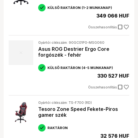
KÜLSŐ RAKTÁRON (1-2 MUNKANAP)
349 066 HUF
check_box_outline_blank
Összehasonlítás
Gyártói cikkszám: 90GC01P0-MSG060
Asus ROG Destrier Ergo Core
forgószék - fehér
KÜLSŐ RAKTÁRON (4-5 MUNKANAP)
330 527 HUF
check_box_outline_blank
Összehasonlítás
Gyártói cikkszám: TS-F700 (RD)
Tesoro Zone Speed Fekete-Piros
gamer szék
RAKTÁRON
32 576 HUF