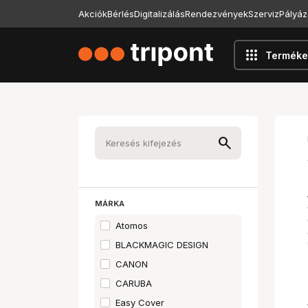
Akciók
Bérlés
Digitalizálás
Rendezvények
Szerviz
Pályáz
apps
Terméke
MÁRKA
Atomos
BLACKMAGIC DESIGN
CANON
CARUBA
Easy Cover