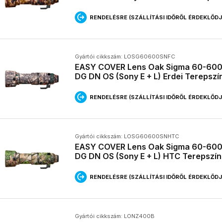
RENDELÉSRE (SZÁLLÍTÁSI IDŐRŐL ÉRDEKLŐD
Gyártói cikkszám: LOSG60600SNFC
EASY COVER Lens Oak Sigma 60-600
DG DN OS (Sony E + L) Erdei Terepszí
RENDELÉSRE (SZÁLLÍTÁSI IDŐRŐL ÉRDEKLŐD
Gyártói cikkszám: LOSG60600SNHTC
EASY COVER Lens Oak Sigma 60-600
DG DN OS (Sony E + L) HTC Terepszí
RENDELÉSRE (SZÁLLÍTÁSI IDŐRŐL ÉRDEKLŐD
Gyártói cikkszám: LONZ400B