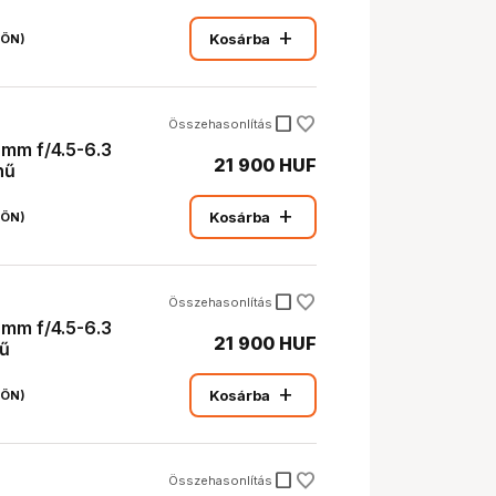
add
Kosárba
JÖN)
check_box_outline_blank
Összehasonlítás
mm f/4.5-6.3
21 900 HUF
nű
add
Kosárba
JÖN)
check_box_outline_blank
Összehasonlítás
mm f/4.5-6.3
21 900 HUF
nű
add
Kosárba
JÖN)
check_box_outline_blank
Összehasonlítás