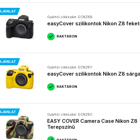
AJÁNLAT
Gyártói cikkszám: ECNZ8B
easyCover szilikontok Nikon Z8 feket
RAKTÁRON
AJÁNLAT
Gyártói cikkszám: ECNZ8Y
easyCover szilikontok Nikon Z8 sárg
RAKTÁRON
AJÁNLAT
Gyártói cikkszám: ECNZ8C
EASY COVER Camera Case Nikon Z8
Terepszínű
RAKTÁRON