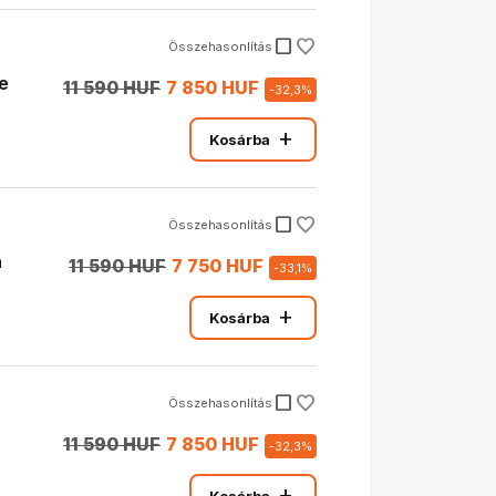
check_box_outline_blank
Összehasonlítás
e
11 590 HUF
7 850 HUF
-
32,3
%
add
Kosárba
check_box_outline_blank
Összehasonlítás
a
11 590 HUF
7 750 HUF
-
33,1
%
add
Kosárba
check_box_outline_blank
Összehasonlítás
11 590 HUF
7 850 HUF
-
32,3
%