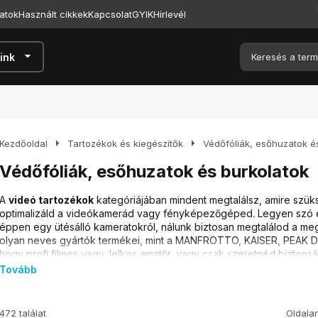
atok
Használt cikkek
Kapcsolat
GYIK
Hírlevél
arrow_drop_down
ink
arrow_right
arrow_right
Kezdőoldal
Tartozékok és kiegészítők
Védőfóliák, esőhuzatok é
Védőfóliák, esőhuzatok és burkolatok
A
videó tartozékok
kategóriájában mindent megtalálsz, amire szü
optimalizáld a videókamerád vagy fényképezőgéped. Legyen szó e
éppen egy ütésálló kameratokról, nálunk biztosan megtalálod a meg
olyan neves gyártók termékei, mint a MANFROTTO, KAISER, PEAK 
hogy profi filmes vagy, lelkes amatőr, vagy csak szeretnéd biztonság
webshopunkbanál megtalálod a számodra ideális megoldást. Kínál
Tovább
videókamera tartozékok
, melyekkel a felvételeid még profibbak 
Típusok és különbségek
472 találat
Oldala