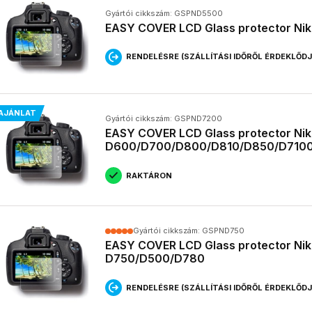
Gyártói cikkszám: GSPND5500
EASY COVER LCD Glass protector Ni
RENDELÉSRE (SZÁLLÍTÁSI IDŐRŐL ÉRDEKLŐD
AJÁNLAT
Gyártói cikkszám: GSPND7200
EASY COVER LCD Glass protector Ni
D600/D700/D800/D810/D850/D710
RAKTÁRON
Gyártói cikkszám: GSPND750
EASY COVER LCD Glass protector Ni
D750/D500/D780
RENDELÉSRE (SZÁLLÍTÁSI IDŐRŐL ÉRDEKLŐD