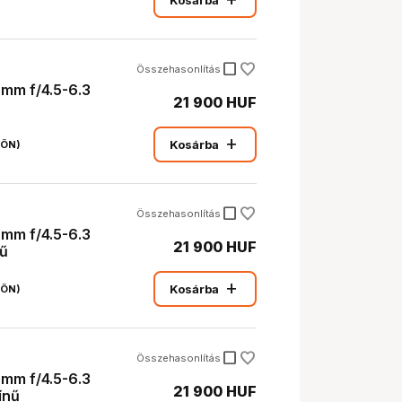
add
Kosárba
check_box_outline_blank
Összehasonlítás
mm f/4.5-6.3
21 900 HUF
add
Kosárba
JÖN)
check_box_outline_blank
Összehasonlítás
mm f/4.5-6.3
21 900 HUF
nű
add
Kosárba
JÖN)
check_box_outline_blank
Összehasonlítás
mm f/4.5-6.3
21 900 HUF
ínű