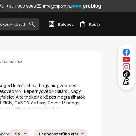
+36 1 808 9888
info@tripont.hu
account_box
shopping_bag
Belépés
Kosár
s burkolatok
local_post_office
kséged lehet ahhoz, hogy megvédd és
sővédőről, képernyővédő fóliáról, vagy
felelőt. A termékeink között megtalálhatók
DESIGN, CANON és Easy Cover. Mindegy,
ban tudni a felszerelésed, itt a
atunkban megtalálhatóak a legnépszerűbb
lehetnek.
nként: