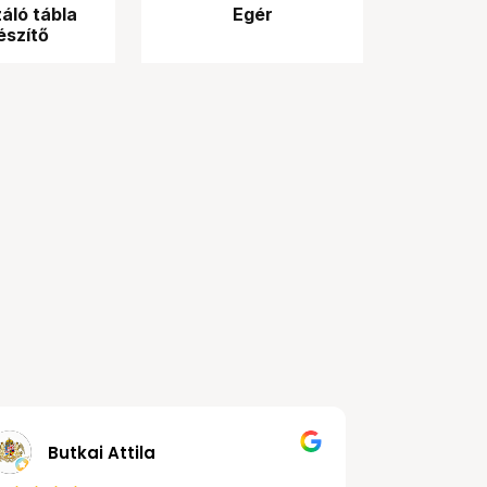
záló tábla
Egér
észítő
r
Butkai Attila