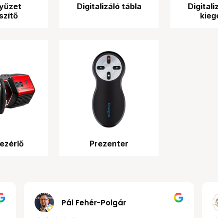
tyűzet
Digitalizáló tábla
Digitali
szítő
kieg
ezérlő
Prezenter
 János Kollár
Pál Fehér-Polgá