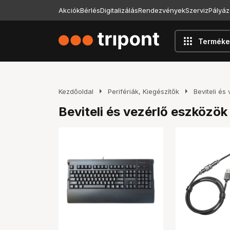
Akciók
Bérlés
Digitalizálás
Rendezvények
Szerviz
Pályáz
apps
Terméke
arrow_right
arrow_right
Kezdőoldal
Perifériák, Kiegészítők
Beviteli és
Beviteli és vezérlő eszközök