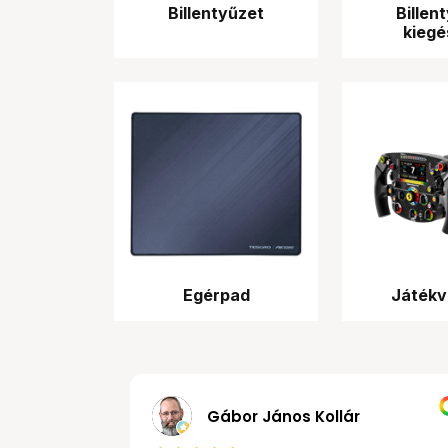
Billentyűzet
Billen
kiegé
Egérpad
Játékv
MRobert
Gábor