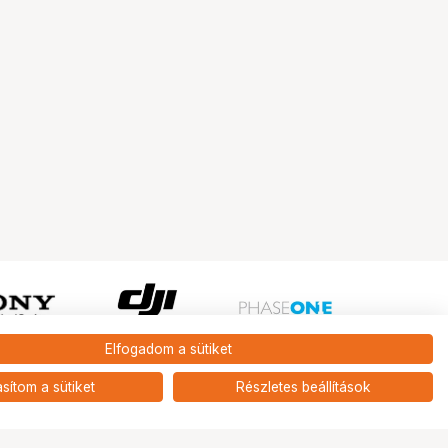
Elfogadom a sütiket
Ugrás az oldal tetejére
asítom a sütiket
Részletes beállítások