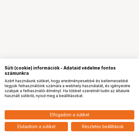
Süti (cookie) információk - Adataid védelme fontos
számunkra
Azért használunk sütiket, hogy eredményesebbé és kellemesebbé
tegyük felhasználóink számára a webhely használatát, és igényeidre
PRO
partnerségek
szabjuk a felhasználói élményt. Ha többet szeretnél tudni az általunk
használt sütikről, nyisd meg a beállításokat.
Elfogadom a sütiket
Elutasítom a sütiket
Részletes beállítások