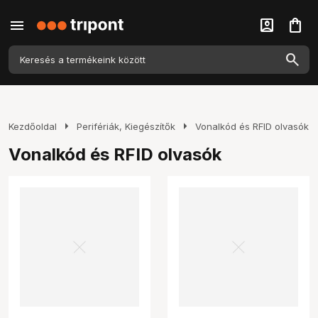
menu
account_box
shopping_bag
arrow_right
arrow_right
Kezdőoldal
Perifériák, Kiegészítők
Vonalkód és RFID olvasók
Vonalkód és RFID olvasók