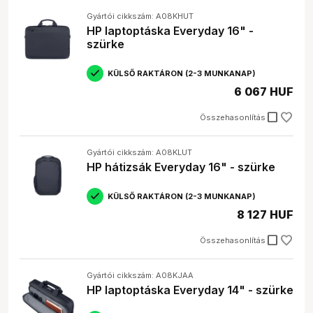
Gyártói cikkszám: A08KHUT
HP laptoptáska Everyday 16" -
szürke
KÜLSŐ RAKTÁRON (2-3 MUNKANAP)
6 067 HUF
check_box_outline_blank
Összehasonlítás
Gyártói cikkszám: A08KLUT
HP hátizsák Everyday 16" - szürke
KÜLSŐ RAKTÁRON (2-3 MUNKANAP)
8 127 HUF
check_box_outline_blank
Összehasonlítás
Gyártói cikkszám: A08KJAA
HP laptoptáska Everyday 14" - szürke