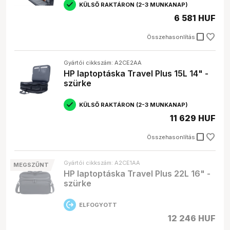
KÜLSŐ RAKTÁRON (2-3 MUNKANAP)
6 581 HUF
check_box_outline_blank
Összehasonlítás
Gyártói cikkszám: A2CE2AA
HP laptoptáska Travel Plus 15L 14" -
szürke
KÜLSŐ RAKTÁRON (2-3 MUNKANAP)
11 629 HUF
check_box_outline_blank
Összehasonlítás
Gyártói cikkszám: A2CE1AA
MEGSZŰNT
HP laptoptáska Travel Plus 22L 16" -
szürke
ELFOGYOTT
12 246 HUF