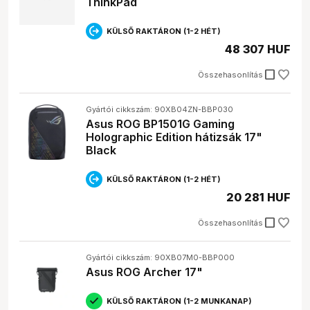
ThinkPad
KÜLSŐ RAKTÁRON (1-2 HÉT)
48 307 HUF
check_box_outline_blank
Összehasonlítás
Gyártói cikkszám: 90XB04ZN-BBP030
Asus ROG BP1501G Gaming
Holographic Edition hátizsák 17"
Black
KÜLSŐ RAKTÁRON (1-2 HÉT)
20 281 HUF
check_box_outline_blank
Összehasonlítás
Gyártói cikkszám: 90XB07M0-BBP000
Asus ROG Archer 17"
KÜLSŐ RAKTÁRON (1-2 MUNKANAP)