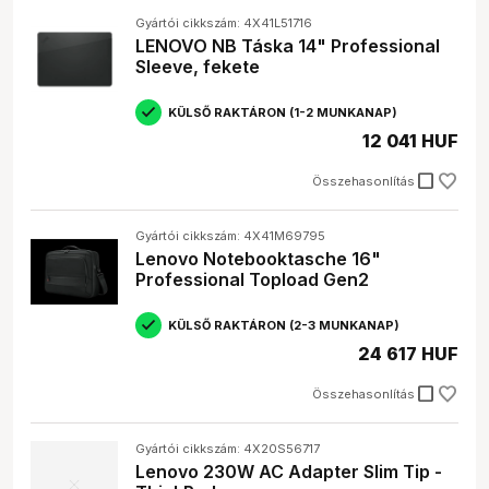
Gyártói cikkszám: 4X41L51716
LENOVO NB Táska 14" Professional
Sleeve, fekete
KÜLSŐ RAKTÁRON (1-2 MUNKANAP)
12 041 HUF
check_box_outline_blank
Összehasonlítás
Gyártói cikkszám: 4X41M69795
Lenovo Notebooktasche 16"
Professional Topload Gen2
KÜLSŐ RAKTÁRON (2-3 MUNKANAP)
24 617 HUF
check_box_outline_blank
Összehasonlítás
Gyártói cikkszám: 4X20S56717
Lenovo 230W AC Adapter Slim Tip -