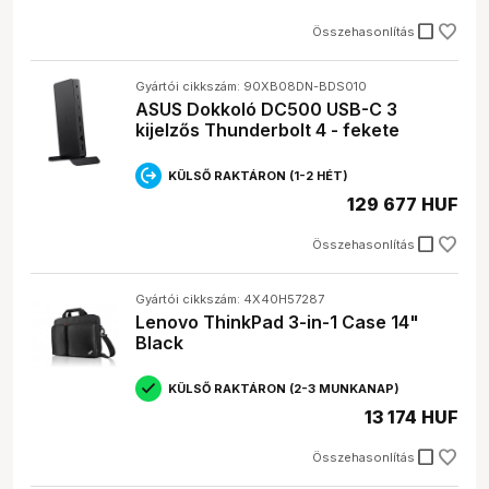
check_box_outline_blank
Összehasonlítás
Gyártói cikkszám: 90XB08DN-BDS010
ASUS Dokkoló DC500 USB-C 3
kijelzős Thunderbolt 4 - fekete
KÜLSŐ RAKTÁRON (1-2 HÉT)
129 677 HUF
check_box_outline_blank
Összehasonlítás
Gyártói cikkszám: 4X40H57287
Lenovo ThinkPad 3-in-1 Case 14"
Black
KÜLSŐ RAKTÁRON (2-3 MUNKANAP)
13 174 HUF
check_box_outline_blank
Összehasonlítás