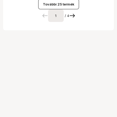
További 25 termék
/ 4