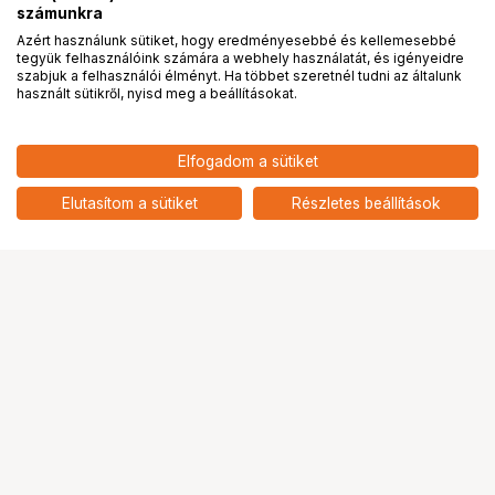
számunkra
Azért használunk sütiket, hogy eredményesebbé és kellemesebbé
tegyük felhasználóink számára a webhely használatát, és igényeidre
PRO
partnerségek
szabjuk a felhasználói élményt. Ha többet szeretnél tudni az általunk
használt sütikről, nyisd meg a beállításokat.
Elfogadom a sütiket
Elutasítom a sütiket
Részletes beállítások
Ugrás az oldal tetejére
Segítség a vásárláshoz
Fizetési lehetőségek
Szállítással kapcsolatos részletek
Reklamáció és termékvisszaküldés