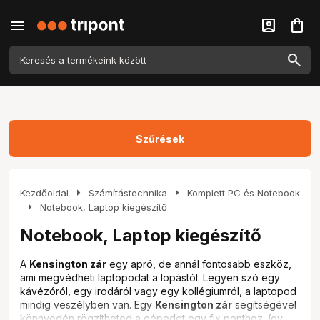
menu
account_box
shopping_bag
Szűrések
arrow_right
arrow_right
Kezdőoldal
Számítástechnika
Komplett PC és Notebook
arrow_right
Notebook, Laptop kiegészítő
Notebook, Laptop kiegészítő
A
Kensington zár
egy apró, de annál fontosabb eszköz,
ami megvédheti laptopodat a lopástól. Legyen szó egy
kávézóról, egy irodáról vagy egy kollégiumról, a laptopod
mindig veszélyben van. Egy
Kensington zár
segítségével
könnyedén rögzítheted a gépedet egy fix ponthoz, így