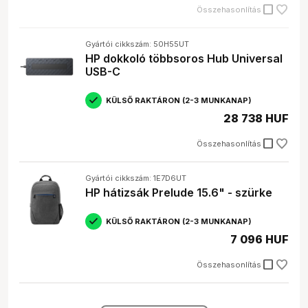
check_box_outline_blank
Összehasonlítás
Gyártói cikkszám: 50H55UT
HP dokkoló többsoros Hub Universal
USB-C
KÜLSŐ RAKTÁRON (2-3 MUNKANAP)
28 738 HUF
check_box_outline_blank
Összehasonlítás
Gyártói cikkszám: 1E7D6UT
HP hátizsák Prelude 15.6" - szürke
KÜLSŐ RAKTÁRON (2-3 MUNKANAP)
7 096 HUF
check_box_outline_blank
Összehasonlítás