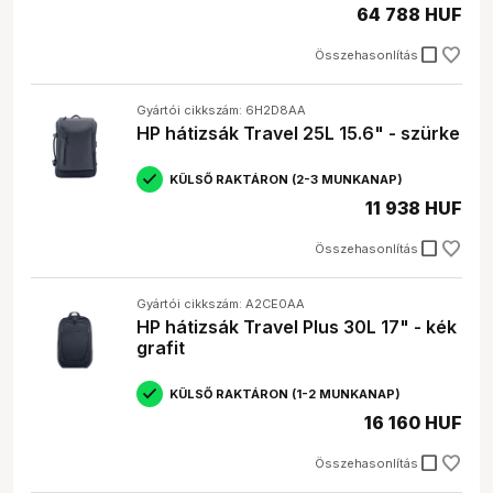
64 788 HUF
check_box_outline_blank
Összehasonlítás
Gyártói cikkszám: 6H2D8AA
HP hátizsák Travel 25L 15.6" - szürke
KÜLSŐ RAKTÁRON (2-3 MUNKANAP)
11 938 HUF
check_box_outline_blank
Összehasonlítás
Gyártói cikkszám: A2CE0AA
HP hátizsák Travel Plus 30L 17" - kék
grafit
KÜLSŐ RAKTÁRON (1-2 MUNKANAP)
16 160 HUF
check_box_outline_blank
Összehasonlítás