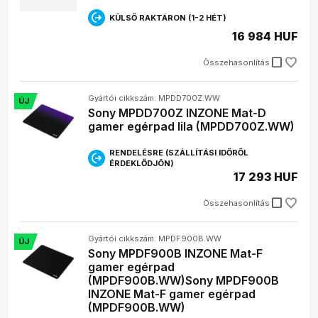
KÜLSŐ RAKTÁRON (1-2 HÉT)
16 984 HUF
check_box_outline_blank
Összehasonlítás
Gyártói cikkszám: MPDD700Z.WW
ÚJ
Sony MPDD700Z INZONE Mat-D
gamer egérpad lila (MPDD700Z.WW)
RENDELÉSRE (SZÁLLÍTÁSI IDŐRŐL
ÉRDEKLŐDJÖN)
17 293 HUF
check_box_outline_blank
Összehasonlítás
Gyártói cikkszám: MPDF900B.WW
ÚJ
Sony MPDF900B INZONE Mat-F
gamer egérpad
(MPDF900B.WW)Sony MPDF900B
INZONE Mat-F gamer egérpad
(MPDF900B.WW)