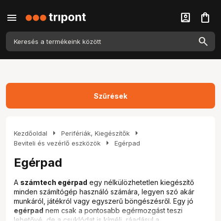
menu
account_box
shopping_bag
Szűrések
arrow_right
arrow_right
Kezdőoldal
Perifériák, Kiegészítők
arrow_right
Beviteli és vezérlő eszközök
Egérpad
Egérpad
A
számtech egérpad
egy nélkülözhetetlen kiegészítő
minden számítógép használó számára, legyen szó akár
munkáról, játékról vagy egyszerű böngészésről. Egy jó
egérpad
nem csak a pontosabb egérmozgást teszi
lehetővé, de a csuklódat is kíméli, ráadásul a