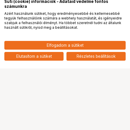
Süti (cookie) információk - Adataid védelme fontos
számunkra
Azért használunk sütiket, hogy eredményesebbé és kellemesebbé
tegyük felhasználóink számára a webhely használatát, és igényeidre
PRO
partnerségek
szabjuk a felhasználói élményt. Ha többet szeretnél tudni az általunk
használt sütikről, nyisd meg a beállításokat.
Elfogadom a sütiket
Elutasítom a sütiket
Részletes beállítások
Ugrás az oldal tetejére
Segítség a vásárláshoz
Fizetési lehetőségek
Szállítással kapcsolatos részletek
Reklamáció és termékvisszaküldés