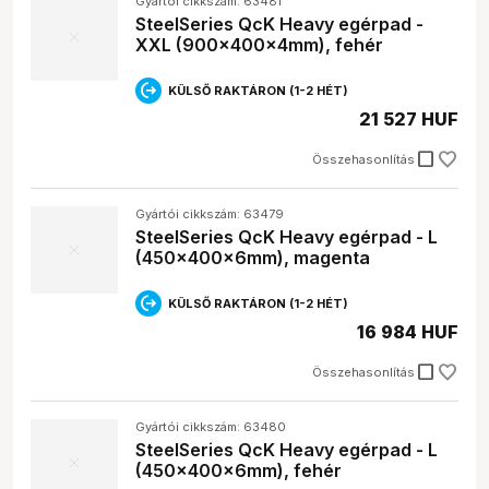
Gyártói cikkszám: 63481
SteelSeries QcK Heavy egérpad -
XXL (900x400x4mm), fehér
KÜLSŐ RAKTÁRON (1-2 HÉT)
21 527 HUF
check_box_outline_blank
Összehasonlítás
Gyártói cikkszám: 63479
SteelSeries QcK Heavy egérpad - L
(450x400x6mm), magenta
KÜLSŐ RAKTÁRON (1-2 HÉT)
16 984 HUF
check_box_outline_blank
Összehasonlítás
Gyártói cikkszám: 63480
SteelSeries QcK Heavy egérpad - L
(450x400x6mm), fehér