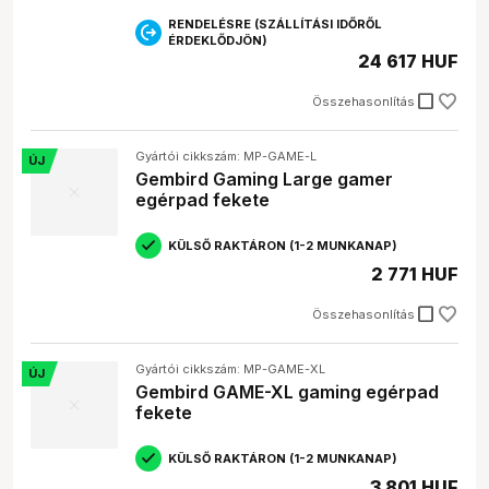
RENDELÉSRE (SZÁLLÍTÁSI IDŐRŐL
ÉRDEKLŐDJÖN)
24 617 HUF
check_box_outline_blank
Összehasonlítás
Gyártói cikkszám: MP-GAME-L
ÚJ
Gembird Gaming Large gamer
egérpad fekete
KÜLSŐ RAKTÁRON (1-2 MUNKANAP)
2 771 HUF
check_box_outline_blank
Összehasonlítás
Gyártói cikkszám: MP-GAME-XL
ÚJ
Gembird GAME-XL gaming egérpad
fekete
KÜLSŐ RAKTÁRON (1-2 MUNKANAP)
3 801 HUF