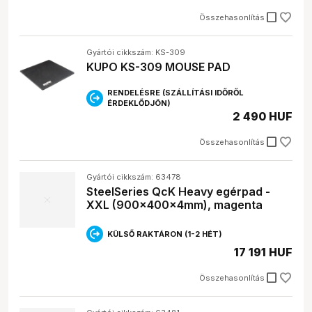
Miért fontos a csúszásmentesítés?
check_box_outline_blank
Összehasonlítás
A csúszásmentesítés megakadályozza, hogy az
egérpad elmozduljon használat közben, így
biztosítva a pontos irányítást.
Gyártói cikkszám: KS-309
KUPO KS-309 MOUSE PAD
RENDELÉSRE (SZÁLLÍTÁSI IDŐRŐL
ÉRDEKLŐDJÖN)
2 490 HUF
check_box_outline_blank
Összehasonlítás
Gyártói cikkszám: 63478
SteelSeries QcK Heavy egérpad -
XXL (900x400x4mm), magenta
KÜLSŐ RAKTÁRON (1-2 HÉT)
17 191 HUF
check_box_outline_blank
Összehasonlítás