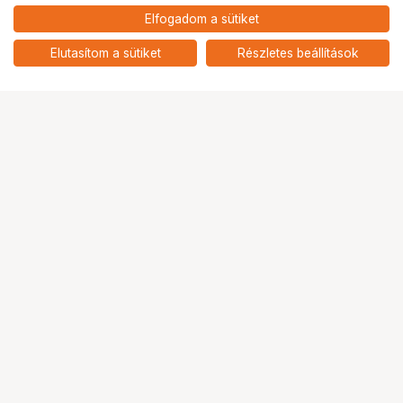
Elfogadom a sütiket
Elutasítom a sütiket
Részletes beállítások
Ugrás az oldal tetejére
Segítség a vásárláshoz
Fizetési lehetőségek
Szállítással kapcsolatos részletek
Reklamáció és termékvisszaküldés
Fogyasztói elállás
Adattörlő kódok
Cofidis Express áruhitel
Lízing lehetőségek