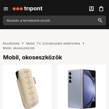
menu
account_box
shopping_bag
arrow_right
arrow_right
Kezdőoldal
Mobil, TV, Szórakoztató elektronika
Mobil, okoseszközök
Mobil, okoseszközök