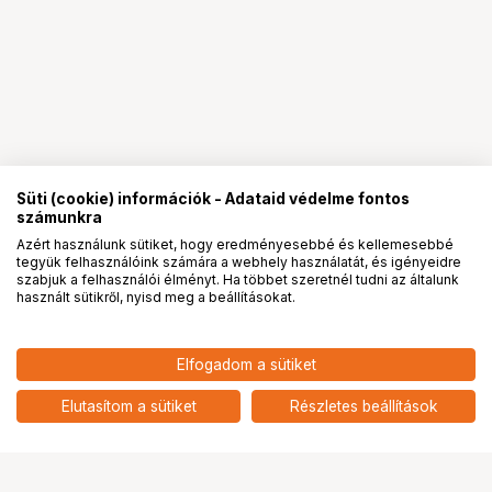
Süti (cookie) információk - Adataid védelme fontos
számunkra
Azért használunk sütiket, hogy eredményesebbé és kellemesebbé
tegyük felhasználóink számára a webhely használatát, és igényeidre
PRO
partnerségek
szabjuk a felhasználói élményt. Ha többet szeretnél tudni az általunk
használt sütikről, nyisd meg a beállításokat.
Elfogadom a sütiket
Elutasítom a sütiket
Részletes beállítások
Ugrás az oldal tetejére