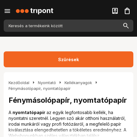
menu
account_box
shopping_bag
Szűrések
arrow_right
arrow_right
arrow_right
Kezdőoldal
Nyomtató
Kellékanyagok
Fénymásolópapír, nyomtatópapír
Fénymásolópapír, nyomtatópapír
A
nyomtatópapír
az egyik legfontosabb kellék, ha
nyomtatni szeretnél. Legyen szó akár otthoni használatról,
irodai munkáról vagy profi fotózásról, a megfelelő papír
kiválasztása elengedhetetlen a tökéletes eredményhez. A
Webshopunkban széles választékban találsz