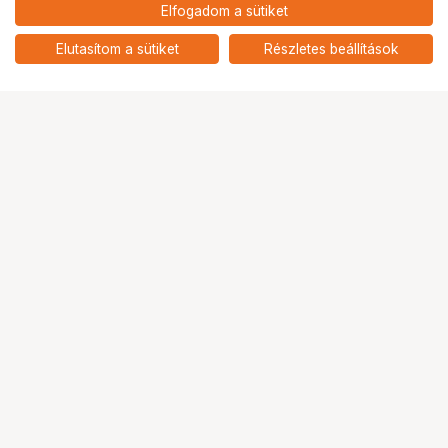
Elfogadom a sütiket
Elutasítom a sütiket
Részletes beállítások
Ugrás az oldal tetejére
Segítség a vásárláshoz
Fizetési lehetőségek
Szállítással kapcsolatos részletek
Reklamáció és termékvisszaküldés
Fogyasztói elállás
Adattörlő kódok
Cofidis Express áruhitel
Lízing lehetőségek
Ajándékutalvány