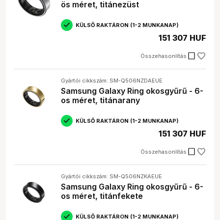
ös méret, titánezüst
KÜLSŐ RAKTÁRON (1-2 MUNKANAP)
151 307 HUF
check_box_outline_blank
Összehasonlítás
Gyártói cikkszám: SM-Q506NZDAEUE
Samsung Galaxy Ring okosgyűrű - 6-
os méret, titánarany
KÜLSŐ RAKTÁRON (1-2 MUNKANAP)
151 307 HUF
check_box_outline_blank
Összehasonlítás
Gyártói cikkszám: SM-Q506NZKAEUE
Samsung Galaxy Ring okosgyűrű - 6-
os méret, titánfekete
KÜLSŐ RAKTÁRON (1-2 MUNKANAP)