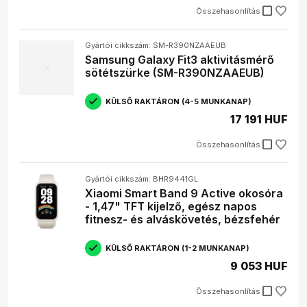
check_box_outline_blank
Összehasonlítás
Gyártói cikkszám: SM-R390NZAAEUB
Samsung Galaxy Fit3 aktivitásmérő
sötétszürke (SM-R390NZAAEUB)
KÜLSŐ RAKTÁRON (4-5 MUNKANAP)
17 191 HUF
check_box_outline_blank
Összehasonlítás
Gyártói cikkszám: BHR9441GL
Xiaomi Smart Band 9 Active okosóra
- 1,47" TFT kijelző, egész napos
fitnesz- és alváskövetés, bézsfehér
KÜLSŐ RAKTÁRON (1-2 MUNKANAP)
9 053 HUF
check_box_outline_blank
Összehasonlítás