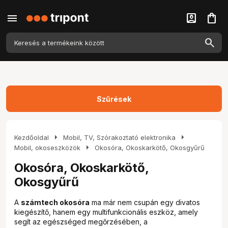
menu
account_box
shopping_bag
Szűrések
arrow_right
arrow_right
Kezdőoldal
Mobil, TV, Szórakoztató elektronika
arrow_right
Mobil, okoseszközök
Okosóra, Okoskarkötő, Okosgyűrű
Okosóra, Okoskarkötő,
Okosgyűrű
A
számtech okosóra
ma már nem csupán egy divatos
kiegészítő, hanem egy multifunkcionális eszköz, amely
segít az egészséged megőrzésében, a