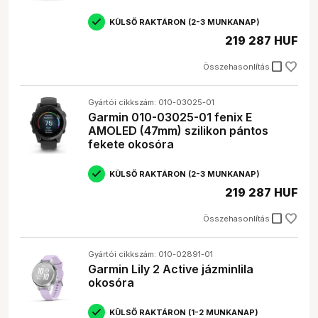
lépésszámlálást, pulzusmérést, értesítések
megjelenítését, zenelejátszást és mobilfizetést.
KÜLSŐ RAKTÁRON (2-3 MUNKANAP)
Milyen okosórát vegyek?
219 287 HUF
Az okosóra kiválasztása függ az igényeidtől és a
költségvetésedtől. Fontold meg, hogy milyen
check_box_outline_blank
Összehasonlítás
funkciókra van szükséged, és milyen stílusú okosóra
tetszik.
Mennyibe kerül egy okosóra?
Gyártói cikkszám: 010-03025-01
Az okosórák ára széles skálán mozog, a
Garmin 010-03025-01 fenix E
belépőszintű modellektől a prémium kategóriás
AMOLED (47mm) szilikon pántos
darabokig. Az árat befolyásolja a márka, a funkciók
fekete okosóra
és a design.
KÜLSŐ RAKTÁRON (2-3 MUNKANAP)
219 287 HUF
check_box_outline_blank
Összehasonlítás
Gyártói cikkszám: 010-02891-01
Garmin Lily 2 Active jázminlila
okosóra
KÜLSŐ RAKTÁRON (1-2 MUNKANAP)