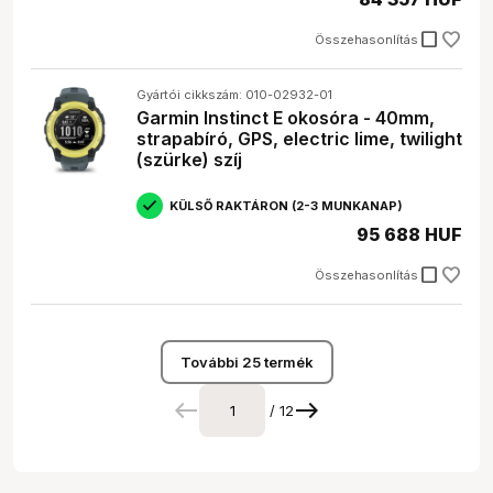
check_box_outline_blank
Összehasonlítás
Gyártói cikkszám: 010-02932-01
Garmin Instinct E okosóra - 40mm,
strapabíró, GPS, electric lime, twilight
(szürke) szíj
KÜLSŐ RAKTÁRON (2-3 MUNKANAP)
95 688 HUF
check_box_outline_blank
Összehasonlítás
További 25 termék
/ 12