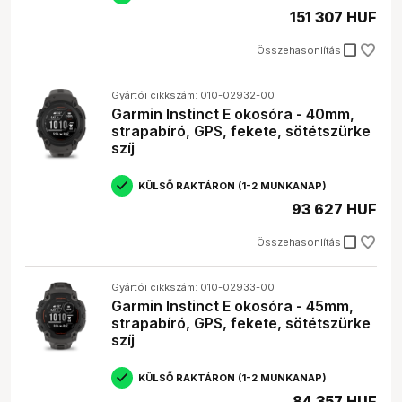
151 307 HUF
check_box_outline_blank
Összehasonlítás
Gyártói cikkszám: 010-02932-00
Garmin Instinct E okosóra - 40mm,
strapabíró, GPS, fekete, sötétszürke
szíj
KÜLSŐ RAKTÁRON (1-2 MUNKANAP)
93 627 HUF
check_box_outline_blank
Összehasonlítás
Gyártói cikkszám: 010-02933-00
Garmin Instinct E okosóra - 45mm,
strapabíró, GPS, fekete, sötétszürke
szíj
KÜLSŐ RAKTÁRON (1-2 MUNKANAP)
84 357 HUF