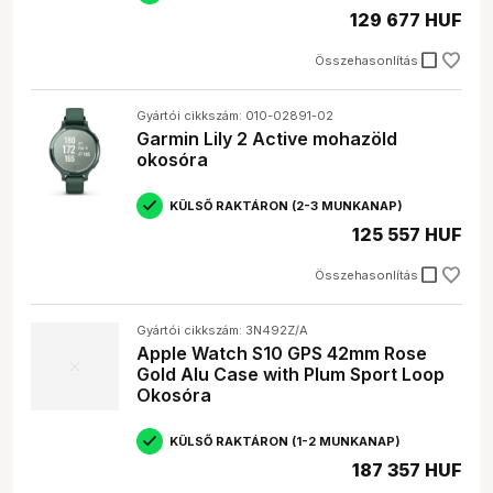
129 677 HUF
check_box_outline_blank
Összehasonlítás
Gyártói cikkszám: 010-02891-02
Garmin Lily 2 Active mohazöld
okosóra
KÜLSŐ RAKTÁRON (2-3 MUNKANAP)
125 557 HUF
check_box_outline_blank
Összehasonlítás
Gyártói cikkszám: 3N492Z/A
Apple Watch S10 GPS 42mm Rose
Gold Alu Case with Plum Sport Loop
Okosóra
KÜLSŐ RAKTÁRON (1-2 MUNKANAP)
187 357 HUF