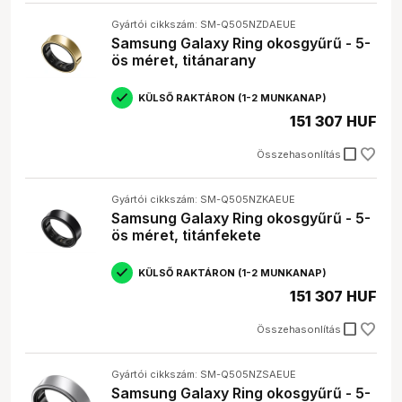
Gyártói cikkszám: SM-Q505NZDAEUE
Samsung Galaxy Ring okosgyűrű - 5-
ös méret, titánarany
KÜLSŐ RAKTÁRON (1-2 MUNKANAP)
151 307 HUF
check_box_outline_blank
Összehasonlítás
Gyártói cikkszám: SM-Q505NZKAEUE
Samsung Galaxy Ring okosgyűrű - 5-
ös méret, titánfekete
KÜLSŐ RAKTÁRON (1-2 MUNKANAP)
151 307 HUF
check_box_outline_blank
Összehasonlítás
Gyártói cikkszám: SM-Q505NZSAEUE
Samsung Galaxy Ring okosgyűrű - 5-