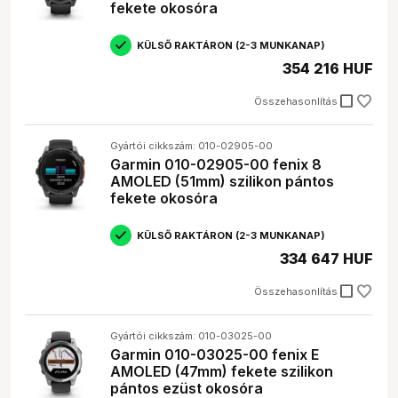
fekete okosóra
Kinek ajánlott?
KÜLSŐ RAKTÁRON (2-3 MUNKANAP)
Az
okosóra
tökéletes választás:
354 216 HUF
Azoknak, akik szeretnék nyomon követni a napi
check_box_outline_blank
Összehasonlítás
aktivitásukat (lépésszám, megtett távolság, elégetett
kalória).
Sportolóknak, akik szeretnék optimalizálni az
Gyártói cikkszám: 010-02905-00
edzéseiket (pulzusmérés, GPS, sport módok).
Garmin 010-02905-00 fenix 8
Egészségtudatos vásárlóknak, akik szeretnék
AMOLED (51mm) szilikon pántos
figyelni az egészségükre (alvásmonitorozás,
fekete okosóra
véroxigénszint-mérés).
Technológia iránt érdeklődőknek, akik szeretnék
KÜLSŐ RAKTÁRON (2-3 MUNKANAP)
kihasználni az okos funkciókat (értesítések,
334 647 HUF
mobilfizetés, zenelejátszás).
Azoknak, akik egy stílusos és hasznos kiegészítőt
check_box_outline_blank
Összehasonlítás
keresnek.
Gyakori kérdések
Gyártói cikkszám: 010-03025-00
Garmin 010-03025-00 fenix E
AMOLED (47mm) fekete szilikon
Mire jó egy okosóra?
pántos ezüst okosóra
Az okosóra számos funkciót kínál, például