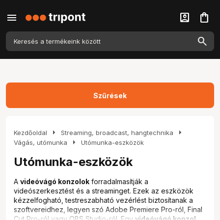
menu
account_box
shopping_bag
Szűrések
arrow_right
arrow_right
Kezdőoldal
Streaming, broadcast, hangtechnika
arrow_right
Vágás, utómunka
Utómunka-eszközök
Utómunka-eszközök
A
videóvágó konzolok
forradalmasítják a
videószerkesztést és a streaminget. Ezek az eszközök
kézzelfogható, testreszabható vezérlést biztosítanak a
szoftvereidhez, legyen szó Adobe Premiere Pro-ról, Final
Cut Pro-ról vagy OBS Studio-ról. Egy
videóvágó konzol