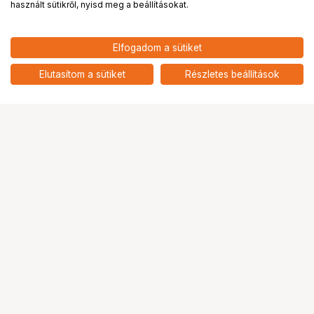
használt sütikről, nyisd meg a beállításokat.
Elfogadom a sütiket
Elutasítom a sütiket
Részletes beállítások
Ugrás az oldal tetejére
Segítség a vásárláshoz
Fizetési lehetőségek
Szállítással kapcsolatos részletek
Reklamáció és termékvisszaküldés
Fogyasztói elállás
Adattörlő kódok
Cofidis Express áruhitel