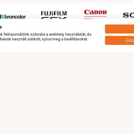
a
 felhasználóink számára a webhely használatát, és
alunk használt sütikről, nyisd meg a beállításokat.
Elut
 meg minket!
További oldalaink
tkozunk
Fotókönyv
 véleménye rólunk
Fotólabor
óterem és Stúdió
Digitalizálás
vények
PhaseOne
tya
Bluechip
tya
Problog
Program
Márkáink