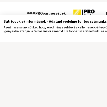
PRO
partnerségek:
Süti (cookie) információk - Adataid védelme fontos számunkr
Azért használunk sütiket, hogy eredményesebbé és kellemesebbé tegyük
igényeidre szabjuk a felhasználói élményt. Ha többet szeretnél tudni az ált
Segítség a vásárláshoz
Ismerj
Fizetési lehetőségek
Bemuta
Szállítással kapcsolatos részletek
Vevőink
Reklamáció és termékvisszaküldés
Bemutat
Fogyasztói elállás
Rendez
Adattörlő kódok
Diákkár
Cofidis Express áruhitel
VIP kár
Lízing lehetőségek
Talent 