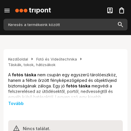
menu
account_box
shopping_bag
arrow_right
arrow_right
Kezdőoldal
Fotó és Videótechnika
Táskák, tokok, hátizsákok
A
fotós táska
nem csupán egy egyszerű tárolóeszköz,
hanem a féltve őrzött fényképezőgéped és objektívjeid
biztonságának záloga. Egy jó
fotós táska
megvédi a
felszerelésed az ütődésektől, portól, nedvességtől és
egyéb külső hatásoktól. Legyen szó egy kisebb
fényképezőgép táskáról
egy kiránduláshoz, egy
Tovább
nagyméretű
fotós hátizsákról
egy komolyabb
fotózáshoz, vagy akár egy speciális
objektív táskáról
,
nálunk megtalálod a tökéletes megoldást. A
webshopunkbanál a hobbi fotósoktól a profi
Nincs találat.
szakemberekig mindenki megtalálja a számára ideális