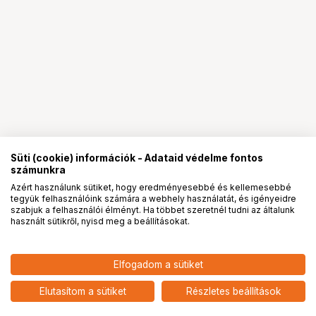
Süti (cookie) információk - Adataid védelme fontos
számunkra
Azért használunk sütiket, hogy eredményesebbé és kellemesebbé
tegyük felhasználóink számára a webhely használatát, és igényeidre
PRO
partnerségek
szabjuk a felhasználói élményt. Ha többet szeretnél tudni az általunk
használt sütikről, nyisd meg a beállításokat.
Elfogadom a sütiket
Elutasítom a sütiket
Részletes beállítások