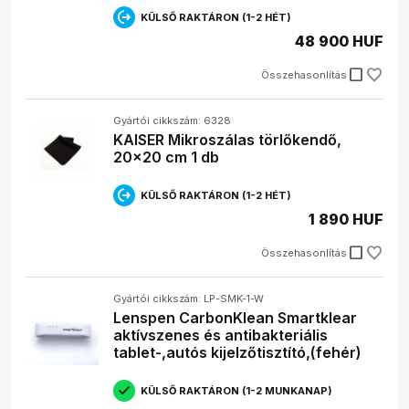
KÜLSŐ RAKTÁRON (1-2 HÉT)
48 900 HUF
check_box_outline_blank
Összehasonlítás
Gyártói cikkszám: 6328
KAISER Mikroszálas törlőkendő,
20x20 cm 1 db
KÜLSŐ RAKTÁRON (1-2 HÉT)
1 890 HUF
check_box_outline_blank
Összehasonlítás
Gyártói cikkszám: LP-SMK-1-W
Lenspen CarbonKlean Smartklear
aktívszenes és antibakteriális
tablet-,autós kijelzőtisztító,(fehér)
KÜLSŐ RAKTÁRON (1-2 MUNKANAP)