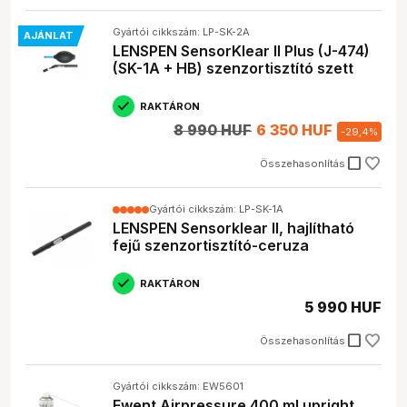
Gyártói cikkszám: LP-SK-2A
AJÁNLAT
LENSPEN SensorKlear II Plus (J-474)
(SK-1A + HB) szenzortisztító szett
RAKTÁRON
8 990 HUF
6 350 HUF
-
29,4
%
check_box_outline_blank
Összehasonlítás
Gyártói cikkszám: LP-SK-1A
LENSPEN Sensorklear II, hajlítható
fejű szenzortisztító-ceruza
RAKTÁRON
5 990 HUF
check_box_outline_blank
Összehasonlítás
Gyártói cikkszám: EW5601
Ewent Airpressure 400 ml upright