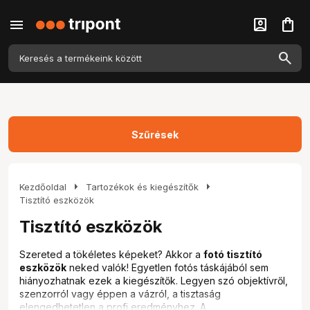
menu
account_box
shopping_bag
Szűrések
arrow_right
arrow_right
Kezdőoldal
Tartozékok és kiegészítők
Tisztító eszközök
Tisztító eszközök
Szereted a tökéletes képeket? Akkor a
fotó tisztító
eszközök
neked valók! Egyetlen fotós táskájából sem
hiányozhatnak ezek a kiegészítők. Legyen szó objektívről,
szenzorról vagy éppen a vázról, a tisztaság
elengedhetetlen a profi eredményhez. A