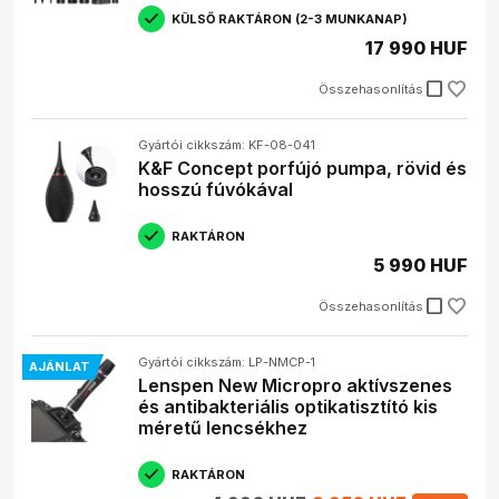
termékeket.
KÜLSŐ RAKTÁRON (2-3 MUNKANAP)
17 990 HUF
check_box_outline_blank
Összehasonlítás
Gyártói cikkszám: KF-08-041
K&F Concept porfújó pumpa, rövid és
hosszú fúvókával
RAKTÁRON
5 990 HUF
check_box_outline_blank
Összehasonlítás
Gyártói cikkszám: LP-NMCP-1
AJÁNLAT
Lenspen New Micropro aktívszenes
és antibakteriális optikatisztító kis
méretű lencsékhez
RAKTÁRON