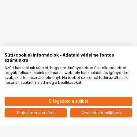
Süti (cookie) információk - Adataid védelme fontos
számunkra
Azért használunk sütiket, hogy eredményesebbé és kellemesebbé
tegyük felhasználóink számára a webhely használatát, és igényeidre
PRO
partnerségek
szabjuk a felhasználói élményt. Ha többet szeretnél tudni az általunk
használt sütikről, nyisd meg a beállításokat.
Elfogadom a sütiket
Elutasítom a sütiket
Részletes beállítások
Ugrás az oldal tetejére