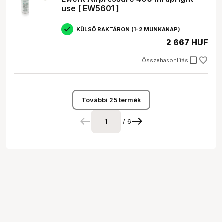
use [ EW5601 ]
KÜLSŐ RAKTÁRON (1-2 MUNKANAP)
2 667 HUF
check_box_outline_blank
Összehasonlítás
További 25 termék
/ 6