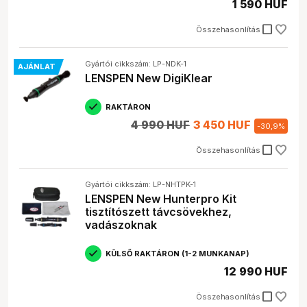
1 590 HUF
check_box_outline_blank
Összehasonlítás
Gyártói cikkszám: LP-NDK-1
AJÁNLAT
LENSPEN New DigiKlear
RAKTÁRON
4 990 HUF
3 450 HUF
-
30,9
%
check_box_outline_blank
Összehasonlítás
Gyártói cikkszám: LP-NHTPK-1
LENSPEN New Hunterpro Kit
tisztítószett távcsövekhez,
vadászoknak
KÜLSŐ RAKTÁRON (1-2 MUNKANAP)
12 990 HUF
check_box_outline_blank
Összehasonlítás