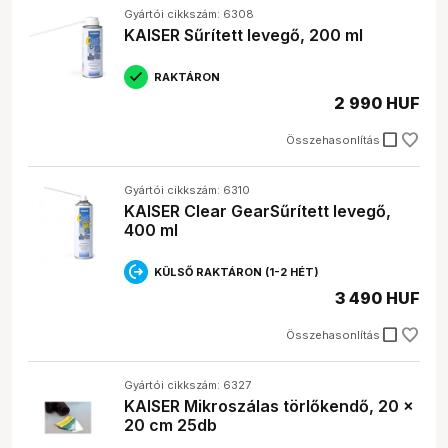
Gyártói cikkszám: 6308
KAISER Sűrített levegő, 200 ml
RAKTÁRON
2 990 HUF
check_box_outline_blank
Összehasonlítás
Gyártói cikkszám: 6310
KAISER Clear GearSűrített levegő,
400 ml
KÜLSŐ RAKTÁRON (1-2 HÉT)
3 490 HUF
check_box_outline_blank
Összehasonlítás
Gyártói cikkszám: 6327
KAISER Mikroszálas törlőkendő, 20 x
20 cm 25db