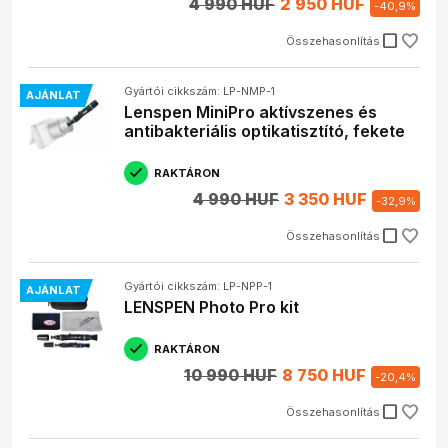
4 990 HUF
2 950 HUF
-
40,9
%
check_box_outline_blank
Összehasonlítás
Gyártói cikkszám: LP-NMP-1
AJÁNLAT
Lenspen MiniPro aktívszenes és
antibakteriális optikatisztító, fekete
RAKTÁRON
4 990 HUF
3 350 HUF
-
32,9
%
check_box_outline_blank
Összehasonlítás
Gyártói cikkszám: LP-NPP-1
AJÁNLAT
LENSPEN Photo Pro kit
RAKTÁRON
10 990 HUF
8 750 HUF
-
20,4
%
check_box_outline_blank
Összehasonlítás