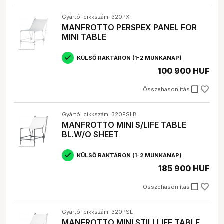
Átvilágíthatóság:
Ha különleges effektek
elérésére törekszel, válassz átvilágítható asztalt.
Gyártói cikkszám: 320PX
Forgathatóság:
MANFROTTO PERSPEX PANEL FOR
fokos termékfotók készítéséhez
válassz forgatható asztalt.
MINI TABLE
Fontos, hogy a választott
stúdió tárgyasztal
megfeleljen
KÜLSŐ RAKTÁRON (1-2 MUNKANAP)
a te igényeidnek és elvárásaidnak. Ne feledd, hogy a
100 900 HUF
megfelelő eszközökkel a termékfotózás sokkal
egyszerűbbé és hatékonyabbá válik.
check_box_outline_blank
Összehasonlítás
Elérhető márkák
Gyártói cikkszám: 320PSLB
A Webshopunkban számos neves márka
stúdió
MANFROTTO MINI S/LIFE TABLE
tárgyasztalai
közül válogathatsz:
BL.W/O SHEET
Manfrotto:
Prémium minőségű, professzionális
KÜLSŐ RAKTÁRON (1-2 MUNKANAP)
felhasználásra tervezett
tárgyasztalok
.
185 900 HUF
Kaiser:
Kiváló ár-érték arányú, megbízható
fotóasztalok
hobbi és profi fotósok számára
check_box_outline_blank
Összehasonlítás
egyaránt.
Godox:
Innovatív megoldásokkal rendelkező,
modern
termékfotó asztalok
.
Gyártói cikkszám: 320PSL
Hensel:
Professzionális stúdiófelszerelések
MANFROTTO MINI STILLLIFE TABLE