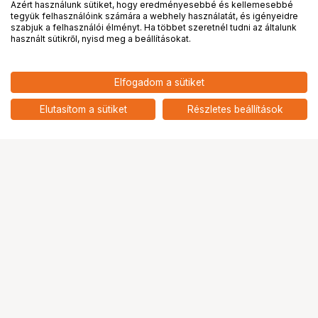
Azért használunk sütiket, hogy eredményesebbé és kellemesebbé
tegyük felhasználóink számára a webhely használatát, és igényeidre
PRO
partnerségek
szabjuk a felhasználói élményt. Ha többet szeretnél tudni az általunk
használt sütikről, nyisd meg a beállításokat.
Elfogadom a sütiket
Elutasítom a sütiket
Részletes beállítások
Ugrás az oldal tetejére
Segítség a vásárláshoz
Fizetési lehetőségek
Szállítással kapcsolatos részletek
Reklamáció és termékvisszaküldés
Fogyasztói elállás