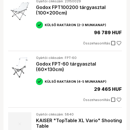
Gyártói cikkszám: 23150029
Godox FPT100200 tárgyasztal
(100x200cm)
KÜLSŐ RAKTÁRON (2-3 MUNKANAP)
96 789 HUF
check_box_outline_blank
Összehasonlítás
Gyártói cikkszám: FPT-60
Godox FPT-60 tárgyasztal
(60x130cm)
KÜLSŐ RAKTÁRON (4-5 MUNKANAP)
29 465 HUF
check_box_outline_blank
Összehasonlítás
Gyártói cikkszám: 5840
KAISER "TopTable XL Vario" Shooting
Table