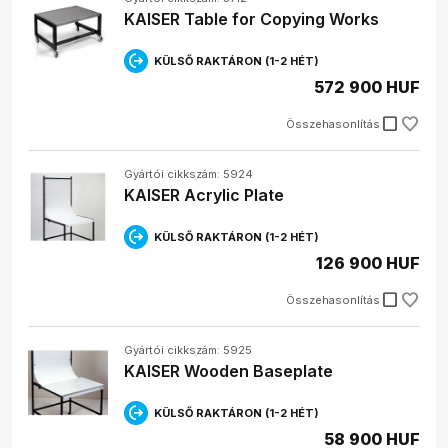
KAISER Table for Copying Works
KÜLSŐ RAKTÁRON (1-2 HÉT)
572 900 HUF
check_box_outline_blank
Összehasonlítás
Gyártói cikkszám: 5924
KAISER Acrylic Plate
KÜLSŐ RAKTÁRON (1-2 HÉT)
126 900 HUF
check_box_outline_blank
Összehasonlítás
Gyártói cikkszám: 5925
KAISER Wooden Baseplate
KÜLSŐ RAKTÁRON (1-2 HÉT)
58 900 HUF