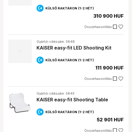
KÜLSŐ RAKTÁRON (1-2 HÉT)
310 900 HUF
check_box_outline_blank
Összehasonlítás
Gyártói cikkszám: 5848
KAISER easy-fit LED Shooting Kit
KÜLSŐ RAKTÁRON (1-2 HÉT)
111 900 HUF
check_box_outline_blank
Összehasonlítás
Gyártói cikkszám: 5845
KAISER easy-fit Shooting Table
KÜLSŐ RAKTÁRON (1-2 HÉT)
52 901 HUF
check_box_outline_blank
Összehasonlítás