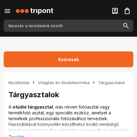
menu
account_box
shopping_bag
Szűrések
arrow_right
arrow_right
Kezdőoldal
Világítás és Stúdiótechnika
Tárgyasztalok
Tárgyasztalok
A
stúdió tárgyasztal
, más néven fotóasztal vagy
termékfotó asztal, egy speciális eszköz, amelyet a
termékek professzionális fotózásához terveztek.
Használatával könnyedén készíthetsz kiváló minőségű
képeket webshopodba, marketing anyagaidhoz vagy akár
portfóliódba. A
stúdió tárgyasztal
ideális választás mind a
Tovább