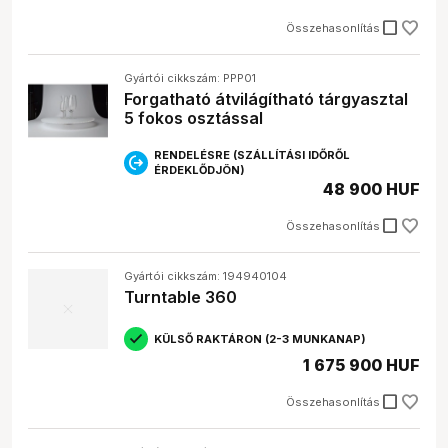
check_box_outline_blank
Összehasonlítás
Gyártói cikkszám: PPP01
Forgatható átvilágítható tárgyasztal
5 fokos osztással
RENDELÉSRE (SZÁLLÍTÁSI IDŐRŐL
ÉRDEKLŐDJÖN)
48 900 HUF
check_box_outline_blank
Összehasonlítás
Gyártói cikkszám: 194940104
Turntable 360
KÜLSŐ RAKTÁRON (2-3 MUNKANAP)
1 675 900 HUF
check_box_outline_blank
Összehasonlítás