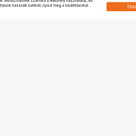
 felhasználóink számára a webhely használatát, és
alunk használt sütikről, nyisd meg a beállításokat.
Elut
 meg minket!
További oldalaink
tkozunk
Fotókönyv
 véleménye rólunk
Fotólabor
óterem és Stúdió
Digitalizálás
vények
PhaseOne
tya
Bluechip
tya
Problog
Program
Márkáink
ánlatok
Pályázatok