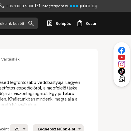
+36 1 808 9888
info@tripont.hu
account_box
shopping_bag
Belépés
Kosár
Válltáskák
local_post_office
lésed legfontosabb védőbástyája. Legyen
tfotós expedícióról, a megfelelő táska
őjárás viszontagságaitól. Egy jó
fotós
len. Kínálatunkban mindenki megtalálja a
éretű hátizsákokig.
zzáférni a felszerelésedhez. Egy
hátizsák
nként: