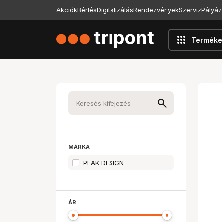
Akciók
Bérlés
Digitalizálás
Rendezvények
Szerviz
Pályáz
apps
Terméke
MÁRKA
PEAK DESIGN
ÁR