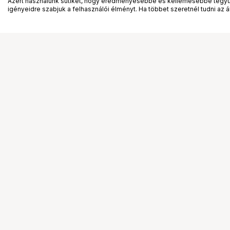
Azért használunk sütiket, hogy eredményesebbé és kellemesebbé tegyük
igényeidre szabjuk a felhasználói élményt. Ha többet szeretnél tudni az ált
Segítség a vásárláshoz
Ismerj
Fizetési lehetőségek
Bemuta
Szállítással kapcsolatos részletek
Vevőink
Reklamáció és termékvisszaküldés
Bemutat
Fogyasztói elállás
Rendez
Adattörlő kódok
Diákkár
Cofidis Express áruhitel
VIP kár
Lízing lehetőségek
Talent 
Ajándékutalvány
Állásaj
Gyakran Ismételt Kérdések