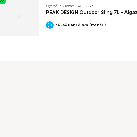
ÚJ
Gyártói cikkszám: BAS-7-KP-1
PEAK DESIGN Outdoor Sling 7L - Alga
KÜLSŐ RAKTÁRON (1-2 HÉT)