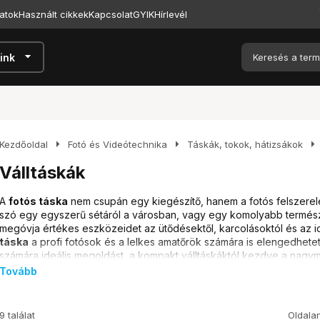
atok
Használt cikkek
Kapcsolat
GYIK
Hírlevél
arrow_drop_down
ink
arrow_right
arrow_right
arrow_right
Kezdőoldal
Fotó és Videótechnika
Táskák, tokok, hátizsákok
Válltáskák
A
fotós táska
nem csupán egy kiegészítő, hanem a fotós felszere
szó egy egyszerű sétáról a városban, vagy egy komolyabb természe
megóvja értékes eszközeidet az ütődésektől, karcolásoktól és az id
táska
a profi fotósok és a lelkes amatőrök számára is elengedhetet
számára ideális megoldást, a kompakt válltáskáktól kezdve a nagym
Tovább
Típusok és különbségek
A
válltáska
ideális választás, ha gyorsan és könnyen szeretnél ho
9 találat
Oldala