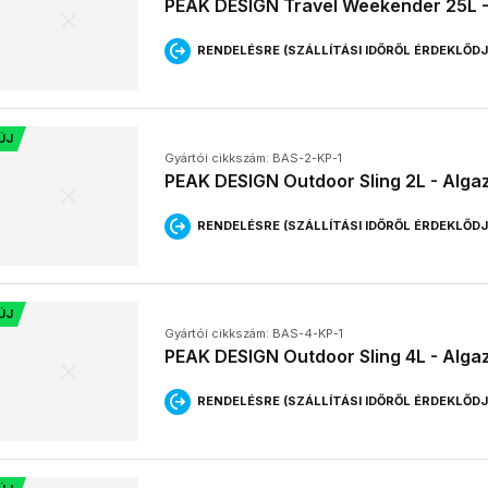
PEAK DESIGN Travel Weekender 25L -
fényképezőgépnek és az egyéb kiegészítőknek.
RENDELÉSRE (SZÁLLÍTÁSI IDŐRŐL ÉRDEKLŐD
ÚJ
Gyártói cikkszám: BAS-2-KP-1
PEAK DESIGN Outdoor Sling 2L - Alga
RENDELÉSRE (SZÁLLÍTÁSI IDŐRŐL ÉRDEKLŐD
ÚJ
Gyártói cikkszám: BAS-4-KP-1
PEAK DESIGN Outdoor Sling 4L - Alga
RENDELÉSRE (SZÁLLÍTÁSI IDŐRŐL ÉRDEKLŐD