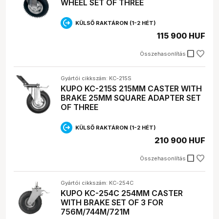
WHEEL SET OF THREE
KÜLSŐ RAKTÁRON (1-2 HÉT)
115 900 HUF
check_box_outline_blank
Összehasonlítás
Gyártói cikkszám: KC-215S
KUPO KC-215S 215MM CASTER WITH
BRAKE 25MM SQUARE ADAPTER SET
OF THREE
KÜLSŐ RAKTÁRON (1-2 HÉT)
210 900 HUF
check_box_outline_blank
Összehasonlítás
Gyártói cikkszám: KC-254C
KUPO KC-254C 254MM CASTER
WITH BRAKE SET OF 3 FOR
756M/744M/721M