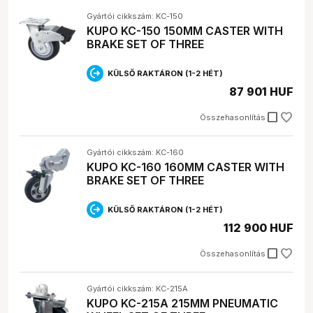
Gyártói cikkszám: KC-150
KUPO KC-150 150MM CASTER WITH
BRAKE SET OF THREE
KÜLSŐ RAKTÁRON (1-2 HÉT)
87 901 HUF
check_box_outline_blank
Összehasonlítás
Gyártói cikkszám: KC-160
KUPO KC-160 160MM CASTER WITH
BRAKE SET OF THREE
KÜLSŐ RAKTÁRON (1-2 HÉT)
112 900 HUF
check_box_outline_blank
Összehasonlítás
Gyártói cikkszám: KC-215A
KUPO KC-215A 215MM PNEUMATIC