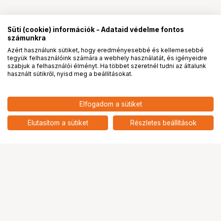
Süti (cookie) információk - Adataid védelme fontos
számunkra
Azért használunk sütiket, hogy eredményesebbé és kellemesebbé
tegyük felhasználóink számára a webhely használatát, és igényeidre
PRO
partnerségek
szabjuk a felhasználói élményt. Ha többet szeretnél tudni az általunk
használt sütikről, nyisd meg a beállításokat.
Elfogadom a sütiket
Elutasítom a sütiket
Részletes beállítások
Ugrás az oldal tetejére
Segítség a vásárláshoz
Fizetési lehetőségek