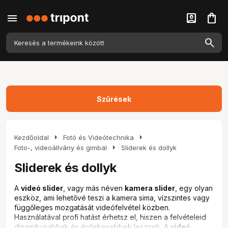
menu
account_box
shopping_bag
Szűrések
arrow_right
arrow_right
Kezdőoldal
Fotó és Videótechnika
arrow_right
Foto-, videoállvány és gimbal
Sliderek és dollyk
Sliderek és dollyk
A
videó slider
, vagy más néven
kamera slider
, egy olyan
eszköz, ami lehetővé teszi a kamera sima, vízszintes vagy
függőleges mozgatását videófelvétel közben.
Használatával profi hatást érhetsz el, hiszen a felvételeid
dinamikusabbak és érdekesebbek lesznek. A
videó