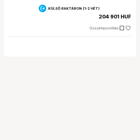
KÜLSŐ RAKTÁRON (1-2 HÉT)
204 901 HUF
check_box_outline_blank
Összehasonlítás