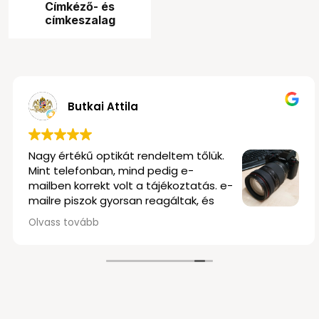
Címkéző- és
címkeszalag
-Polgár
Butkai Atti
 kiszolgálás, profi
Nagy értékű optiká
ban és a
Mint telefonban, m
Köszönjük!
mailben korrekt vol
mailre piszok gyors
elég rugalmasak vo
Olvass tovább
szállítás is nagyon
és biztonságosan 
délután kettő körü
kezembe kaptam az
Olvastam a negatí
tudom megerősíten