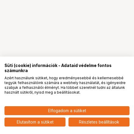
Süti (cookie) információk - Adataid védelme fontos
számunkra
Azért használunk sütiket, hogy eredményesebbé és kellemesebbé
tegyük felhasználóink számára a webhely használatát, és igényeidre
PRO
partnerségek
szabjuk a felhasználói élményt. Ha többet szeretnél tudni az általunk
használt sütikről, nyisd meg a beállításokat.
Elfogadom a sütiket
Elutasítom a sütiket
Részletes beállítások