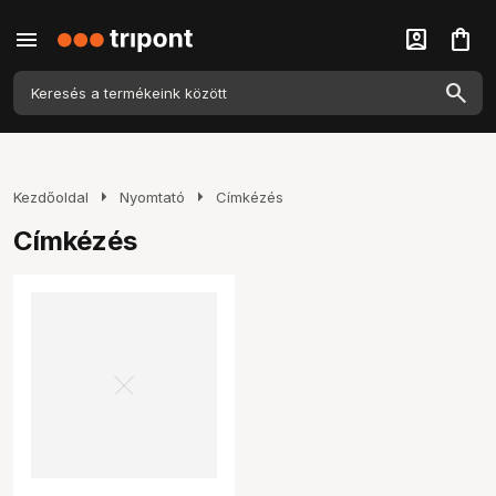
menu
account_box
shopping_bag
arrow_right
arrow_right
Kezdőoldal
Nyomtató
Címkézés
Címkézés