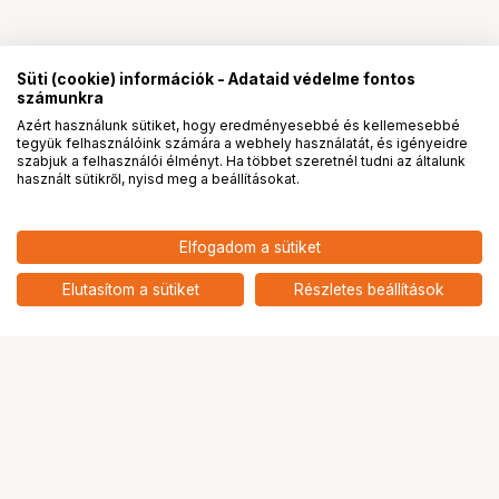
Süti (cookie) információk - Adataid védelme fontos
számunkra
Azért használunk sütiket, hogy eredményesebbé és kellemesebbé
tegyük felhasználóink számára a webhely használatát, és igényeidre
PRO
partnerségek
szabjuk a felhasználói élményt. Ha többet szeretnél tudni az általunk
használt sütikről, nyisd meg a beállításokat.
Elfogadom a sütiket
Elutasítom a sütiket
Részletes beállítások
Ugrás az oldal tetejére
Segítség a vásárláshoz
Fizetési lehetőségek