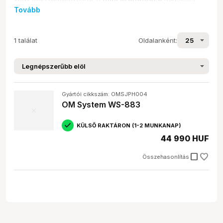
választás. Kínálatunkban megtalálod a legismertebb
Tovább
márkákat, mint a Raspberry Pi és az ASUS Tinker Board,
valamint a hozzájuk tartozó kiegészítőket, például házakat
és tápegységeket. Ez a termékkategória azoknak szól,
1 találat
Oldalanként:
akik egy kompakt, energiahatékony és könnyen
testreszabható számítástechnikai megoldást keresnek.
Típusok és különbségek
Gyártói cikkszám: OMSJPH004
A
mini számítógépek
világa sokszínű, így érdemes
OM System WS-883
tisztában lenni a különböző típusokkal:
Single Board Computer (SBC)
: Ezek komplett
KÜLSŐ RAKTÁRON (1-2 MUNKANAP)
számítógépek egyetlen áramköri lapra integrálva.
44 990 HUF
Ilyen például a
Raspberry Pi
vagy az
ASUS Tinker
Board
.
check_box_outline_blank
Összehasonlítás
Fejlesztőkészletek
: Ezek a készletek az SBC-n
kívül további modulokat és kiegészítőket
tartalmaznak, amik megkönnyítik a fejlesztést és a
prototípusgyártást.
Számítógépházak
: Védik a
mini számítógépet
a
külső behatásoktól, és biztosítják a megfelelő
szellőzést.