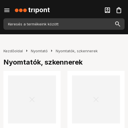
menu
account_box
shopping_bag
arrow_right
arrow_right
Kezdőoldal
Nyomtató
Nyomtatók, szkennerek
Nyomtatók, szkennerek