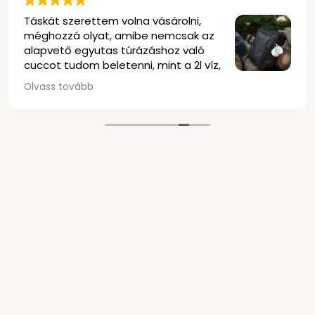
Táskát szerettem volna vásárolni,
méghozzá olyat, amibe nemcsak az
alapvető egyutas túrázáshoz való
cuccot tudom beletenni, mint a 2l víz,
póló, bicska, iratok, kaja és nasi,
Olvass tovább
hanem bele tudok tenni egy normális méretű
fényképezőgépet is. Utóbbit úgy, hogy ne kelljen
teljesen levennem a hátamról a hátizsákot, ha
fotózni szeretnék, legalább az egyik vállamon
maradjon ott, hogy gyors is legyen a fotózás, és
ne kelljen megállni, pláne nem letenni a táskámat.
Az eladó segített válogatni, megmutatott pár
hátizsákot, némelyik kicsi volt, más nagy, volt
amelyik nem is tetszett, egyet találtunk végül, ami
elég jónak nézett ki. Egy Vanguard VEO select 41
lett a kiszemelt.
Mindent tudott, amire terveztem. Egyedül az ára
volt a gyengéje.