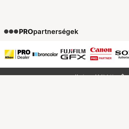
PRO
partnerségek
Ugrás az oldal tetejére
Segítség a vásárláshoz
Fizetési lehetőségek
Szállítással kapcsolatos részletek