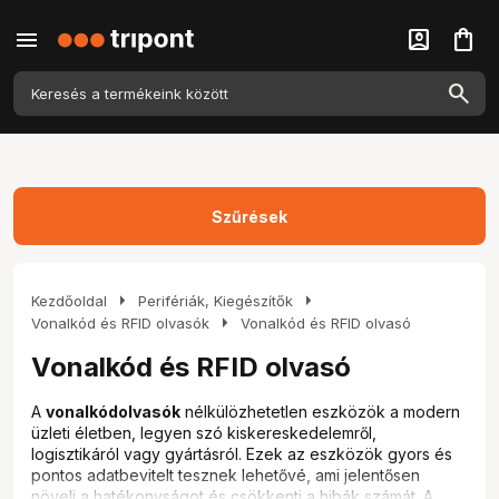
menu
account_box
shopping_bag
Szűrések
arrow_right
arrow_right
Kezdőoldal
Perifériák, Kiegészítők
arrow_right
Vonalkód és RFID olvasók
Vonalkód és RFID olvasó
Vonalkód és RFID olvasó
A
vonalkódolvasók
nélkülözhetetlen eszközök a modern
üzleti életben, legyen szó kiskereskedelemről,
logisztikáról vagy gyártásról. Ezek az eszközök gyors és
pontos adatbevitelt tesznek lehetővé, ami jelentősen
növeli a hatékonyságot és csökkenti a hibák számát. A