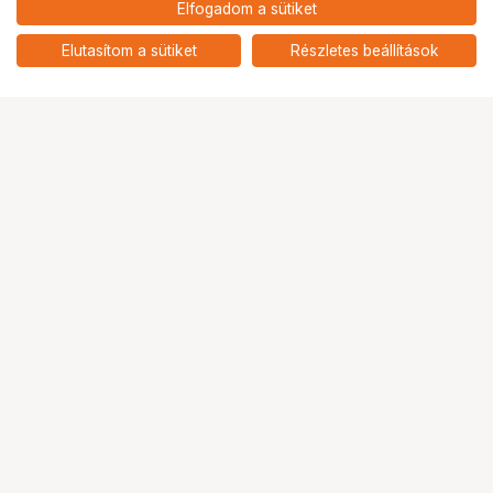
Elfogadom a sütiket
Elutasítom a sütiket
Részletes beállítások
Ugrás az oldal tetejére
Segítség a vásárláshoz
Fizetési lehetőségek
Szállítással kapcsolatos részletek
Reklamáció és termékvisszaküldés
Fogyasztói elállás
Adattörlő kódok
Cofidis Express áruhitel
Lízing lehetőségek
Ajándékutalvány