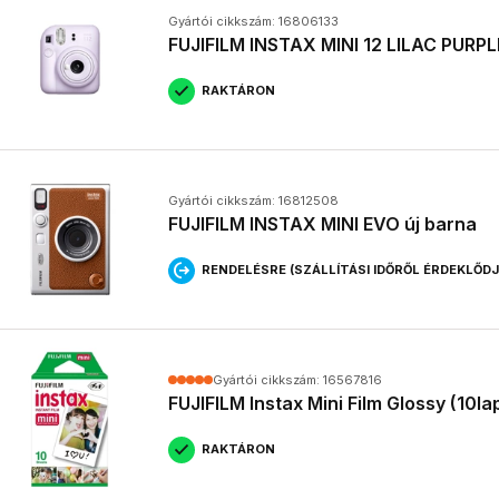
Gyártói cikkszám: 16806133
FUJIFILM INSTAX MINI 12 LILAC PURPL
RAKTÁRON
Gyártói cikkszám: 16812508
FUJIFILM INSTAX MINI EVO új barna
RENDELÉSRE (SZÁLLÍTÁSI IDŐRŐL ÉRDEKLŐD
Gyártói cikkszám: 16567816
FUJIFILM Instax Mini Film Glossy (10la
RAKTÁRON