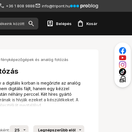
+36 1 808 9888
info@tripont.hu
account_box
shopping_bag
Belépés
Kosár
t fényképezőgépek és analóg fotózás
tózás
local_post_office
a digitális korban is megőrizte az analóg
m digitális fájlt, hanem egy kézzel
 után néhány perccel. Két híres gyártó
ának is hívják ezeket a készülékeket. A
álasztékát megtalálod.
zőgép?
nként: