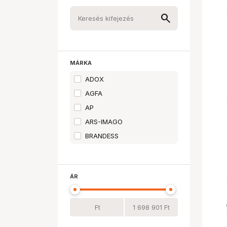
MÁRKA
ADOX
AGFA
AP
ARS-IMAGO
BRANDESS
Budachrome
CANDIDO
ÁR
CANON
CINESTILL
FOMA
FOTOIMPEX