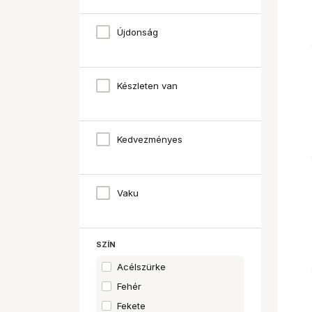
FUJIFILM
Harman Photo
Újdonság
ILFORD
JJC
Készleten van
JOBO
KAISER
Kentmere
Kedvezményes
KODAK
VALOI
Vintage Visual
Vaku
WASHI
SZÍN
Acélszürke
Fehér
Fekete