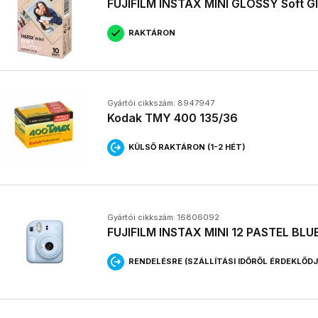
FUJIFILM INSTAX MINI GLOSSY Soft Gli
RAKTÁRON
Gyártói cikkszám: 8947947
Kodak TMY 400 135/36
KÜLSŐ RAKTÁRON (1-2 HÉT)
Gyártói cikkszám: 16806092
FUJIFILM INSTAX MINI 12 PASTEL BLU
RENDELÉSRE (SZÁLLÍTÁSI IDŐRŐL ÉRDEKLŐD