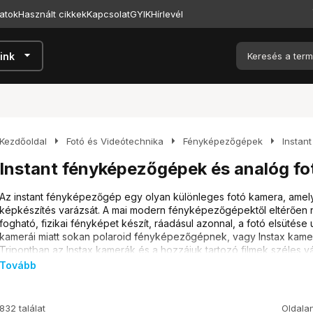
atok
Használt cikkek
Kapcsolat
GYIK
Hírlevél
arrow_drop_down
ink
arrow_right
arrow_right
arrow_right
Kezdőoldal
Fotó és Videótechnika
Fényképezőgépek
Instan
Instant fényképezőgépek és analóg fo
Az instant fényképezőgép egy olyan különleges fotó kamera, amely 
képkészítés varázsát. A mai modern fényképezőgépektől eltérően ne
fogható, fizikai fényképet készít, ráadásul azonnal, a fotó elsütése
kamerái miatt sokan polaroid fényképezőgépnek, vagy Instax kamer
Tripontban az Instax kamerák és a hozzájuk tartozó filmek széles v
Tovább
Hogyan működik az instant fényképe
832 találat
Oldala