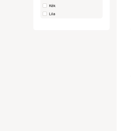
Kék
Lila
Narancs
Rózsaszín
Sötétzöld
Törtfehér
Zöld