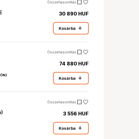
check_box_outline_blank
Összehasonlítás
E
30 890 HUF
add
Kosárba
check_box_outline_blank
Összehasonlítás
74 880 HUF
JÖN)
add
Kosárba
check_box_outline_blank
Összehasonlítás
p)
3 556 HUF
add
Kosárba