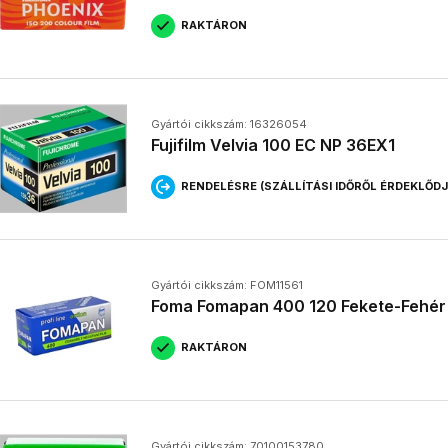
RAKTÁRON
Gyártói cikkszám: 16326054
Fujifilm Velvia 100 EC NP 36EX1
RENDELÉSRE (SZÁLLÍTÁSI IDŐRŐL ÉRDEKLŐD
Gyártói cikkszám: FOM11561
Foma Fomapan 400 120 Fekete-Fehér N
RAKTÁRON
Gyártói cikkszám: 70100153780