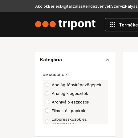
Akciók
Bérlés
Digitalizálás
Rendezvények
Szerviz
Pályáz
apps
Terméke
expand_less
Kategória
CIKKCSOPORT
Analóg fényképezőgépek
Analóg kiegészítők
Archiváló eszközök
Filmek és papírok
Laboreszközök és
vegyszerek