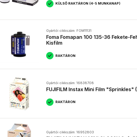
KÜLSŐ RAKTÁRON (4-5 MUNKANAP)
•
Azonnali élmény
: a kép elkészülte után azonnal kézbe vehetjük
• Egyedi és megismételhetetlen: minden kép egyedi, hiszen az elő
eredményt kapunk.
• Nosztalgikus érzés: Az instant fényképezőgépek használata egyfaj
Gyártói cikkszám: FOM11131
régi fényképezőgépek varázsát.
Foma Fomapan 100 135-36 Fekete-Feh
• Kreatív lehetőségek: Számos kiegészítővel és alkalmazással tová
Kisfilm
polaroid hatást.
RAKTÁRON
Gyártói cikkszám: 16838708
FUJIFILM Instax Mini Film "Sprinkles" 
RAKTÁRON
Gyártói cikkszám: 16952803