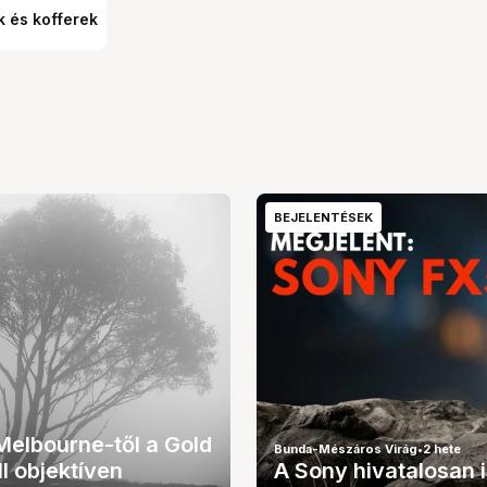
 és kofferek
BEJELENTÉSEK
Melbourne-től a Gold
Bunda-Mészáros Virág
•
2 hete
II objektíven
A Sony hivatalosan 