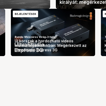
királyát: megérkeze
BEJELENTÉSEK
Bunda-Mészáros Virág
•
3 hete
T
Új korszak a hordozható videós
munkafolyamatokban: Megérkezett az
UltraStudio Express 3G