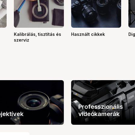
Kalibrálás, tisztítás és
Használt cikkek
Dig
szerviz
Professzionális
jektívek
videókamerák