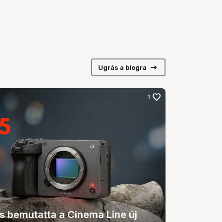
arrow_right_alt
Ugrás a blogra
favorite
1
is bemutatta a Cinema Line új