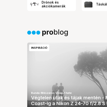
Drónok és
Táskák
akciókamerák
INSPIRÁCIÓ
Bunda-Mészáros Virág
•
1 hete
Végtelen utak és tájak mentén - 
Coast-ig a Nikon Z 24-70 f/2.8 S 