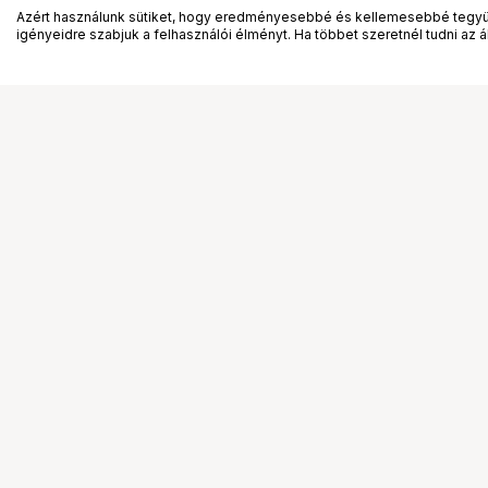
Azért használunk sütiket, hogy eredményesebbé és kellemesebbé tegyük
igényeidre szabjuk a felhasználói élményt. Ha többet szeretnél tudni az ált
Segítség a vásárláshoz
Ismerj
Fizetési lehetőségek
Bemuta
Szállítással kapcsolatos részletek
Vevőink
Reklamáció és termékvisszaküldés
Bemutat
Fogyasztói elállás
Rendez
Adattörlő kódok
Diákkár
Cofidis Express áruhitel
VIP kár
Lízing lehetőségek
Talent 
Ajándékutalvány
Állásaj
Gyakran Ismételt Kérdések