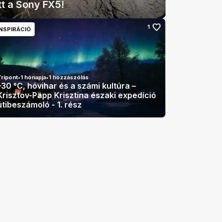
tt a Sony FX5!
favorite
1
INSPIRÁCIÓ
ripont
•
1 hónapja
•
1 hozzászólás
–30 °C, hóvihar és a számi kultúra –
Krisztov-Papp Krisztina északi expedíció
útibeszámoló - 1. rész