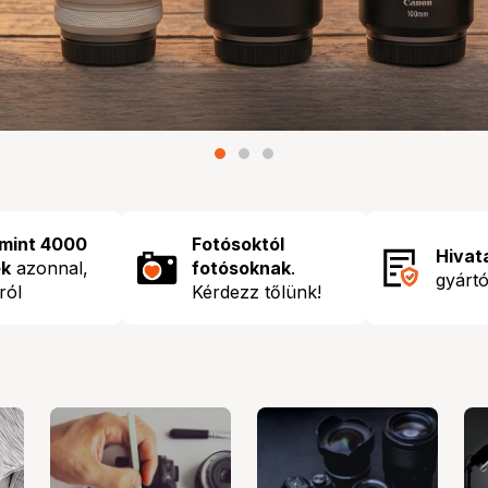
mint 4000
Fotósoktól
Hivat
ék
azonnal,
fotósoknak
.
gyártó
rról
Kérdezz tőlünk!