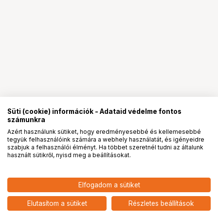
Süti (cookie) információk - Adataid védelme fontos
számunkra
Azért használunk sütiket, hogy eredményesebbé és kellemesebbé
tegyük felhasználóink számára a webhely használatát, és igényeidre
PRO
partnerségek
szabjuk a felhasználói élményt. Ha többet szeretnél tudni az általunk
használt sütikről, nyisd meg a beállításokat.
Elfogadom a sütiket
Elutasítom a sütiket
Részletes beállítások