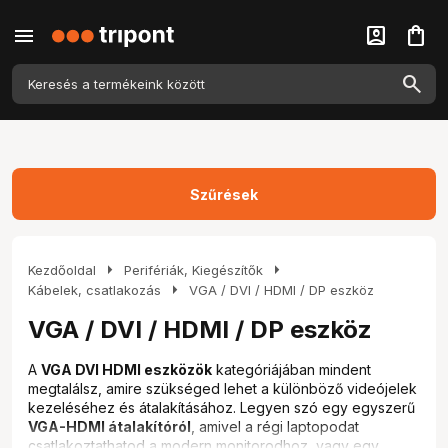
menu
account_box
shopping_bag
Szűrések
arrow_right
arrow_right
Kezdőoldal
Perifériák, Kiegészítők
arrow_right
Kábelek, csatlakozás
VGA / DVI / HDMI / DP eszköz
VGA / DVI / HDMI / DP eszköz
A
VGA DVI HDMI eszközök
kategóriájában mindent
megtalálsz, amire szükséged lehet a különböző videójelek
kezeléséhez és átalakításához. Legyen szó egy egyszerű
VGA-HDMI átalakítóról
, amivel a régi laptopodat
csatlakoztathatod a modern monitorodhoz, vagy egy