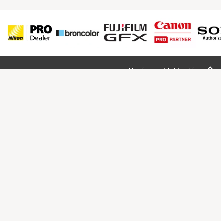
Ugrás az oldal tetejére
Segítség a vásárláshoz
Fizetési lehetőségek
Szállítással kapcsolatos részletek
Reklamáció és termékvisszaküldés
Fogyasztói elállás
Adattörlő kódok
Cofidis Express áruhitel