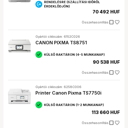
RENDELÉSRE (SZÁLLÍTÁSI IDŐRŐL
ÉRDEKLŐDJÖN)
70 492 HUF
check_box_outline_blank
Összehasonlítás
Gyártói cikkszám: 6152C026
CANON PIXMA TS8751
KÜLSŐ RAKTÁRON (4-5 MUNKANAP)
90 538 HUF
check_box_outline_blank
Összehasonlítás
Gyártói cikkszám: 6258C006
Printer Canon Pixma TS7750i
KÜLSŐ RAKTÁRON (1-2 MUNKANAP)
113 660 HUF
check_box_outline_blank
Összehasonlítás