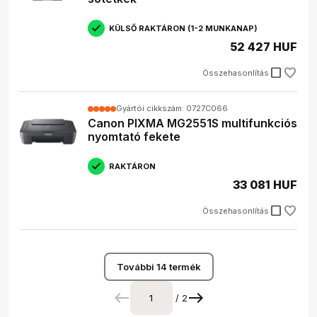
KÜLSŐ RAKTÁRON (1-2 MUNKANAP)
52 427 HUF
check_box_outline_blank
Összehasonlítás
Gyártói cikkszám: 0727C066
Canon PIXMA MG2551S multifunkciós
nyomtató fekete
RAKTÁRON
33 081 HUF
check_box_outline_blank
Összehasonlítás
További 14 termék
/ 2