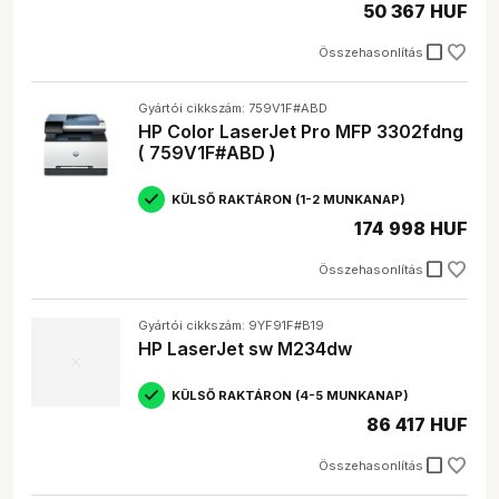
50 367 HUF
check_box_outline_blank
Összehasonlítás
Gyártói cikkszám: 759V1F#ABD
HP Color LaserJet Pro MFP 3302fdng
( 759V1F#ABD )
KÜLSŐ RAKTÁRON (1-2 MUNKANAP)
174 998 HUF
check_box_outline_blank
Összehasonlítás
Gyártói cikkszám: 9YF91F#B19
HP LaserJet sw M234dw
KÜLSŐ RAKTÁRON (4-5 MUNKANAP)
86 417 HUF
check_box_outline_blank
Összehasonlítás