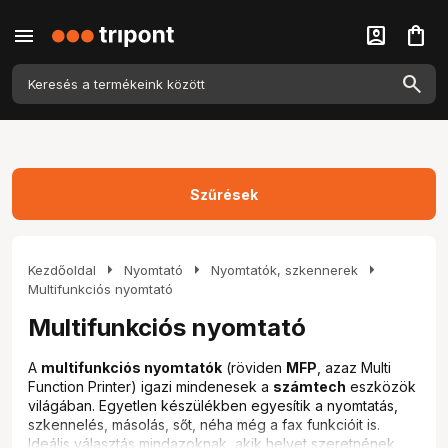
menu
account_box
shopping_bag
Szűrések
arrow_right
arrow_right
arrow_right
Kezdőoldal
Nyomtató
Nyomtatók, szkennerek
Multifunkciós nyomtató
Multifunkciós nyomtató
A
multifunkciós nyomtatók
(röviden
MFP
, azaz Multi
Function Printer) igazi mindenesek a
számtech
eszközök
világában. Egyetlen készülékben egyesítik a nyomtatás,
szkennelés, másolás, sőt, néha még a fax funkcióit is.
Ideális választás mindazoknak, akik helyet szeretnének