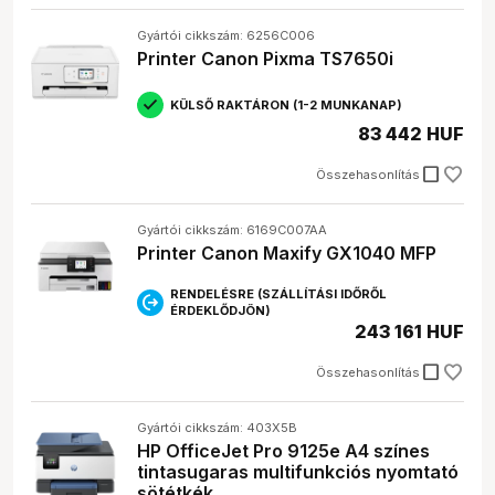
Gyártói cikkszám: 6256C006
Printer Canon Pixma TS7650i
KÜLSŐ RAKTÁRON (1-2 MUNKANAP)
83 442 HUF
check_box_outline_blank
Összehasonlítás
Gyártói cikkszám: 6169C007AA
Printer Canon Maxify GX1040 MFP
RENDELÉSRE (SZÁLLÍTÁSI IDŐRŐL
ÉRDEKLŐDJÖN)
243 161 HUF
check_box_outline_blank
Összehasonlítás
Gyártói cikkszám: 403X5B
HP OfficeJet Pro 9125e A4 színes
tintasugaras multifunkciós nyomtató
sötétkék