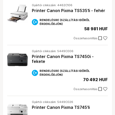
Gyártói cikkszám: 4462C106
Printer Canon Pixma TS5351i - fehér
RENDELÉSRE (SZÁLLÍTÁSI IDŐRŐL
ÉRDEKLŐDJÖN)
58 981 HUF
check_box_outline_blank
Összehasonlítás
Gyártói cikkszám: 5449C006
Printer Canon Pixma TS7450i -
fekete
RENDELÉSRE (SZÁLLÍTÁSI IDŐRŐL
ÉRDEKLŐDJÖN)
70 492 HUF
check_box_outline_blank
Összehasonlítás
Gyártói cikkszám: 5449C026
Printer Canon Pixma TS7451i