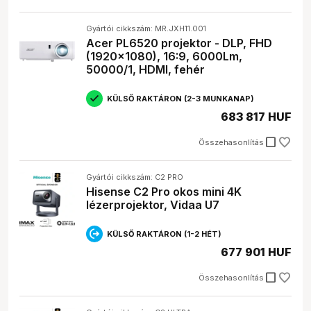
Gyártói cikkszám: MR.JXH11.001
Acer PL6520 projektor - DLP, FHD
(1920x1080), 16:9, 6000Lm,
50000/1, HDMI, fehér
KÜLSŐ RAKTÁRON (2-3 MUNKANAP)
683 817 HUF
check_box_outline_blank
Összehasonlítás
Gyártói cikkszám: C2 PRO
Hisense C2 Pro okos mini 4K
lézerprojektor, Vidaa U7
KÜLSŐ RAKTÁRON (1-2 HÉT)
677 901 HUF
check_box_outline_blank
Összehasonlítás