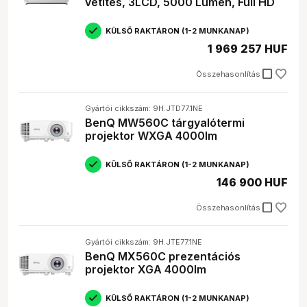
vetítés, 3LCD, 5000 Lumen, Full HD
KÜLSŐ RAKTÁRON (1-2 MUNKANAP)
1 969 257 HUF
check_box_outline_blank
Összehasonlítás
Gyártói cikkszám: 9H.JTD77.1NE
BenQ MW560C tárgyalótermi
projektor WXGA 4000lm
KÜLSŐ RAKTÁRON (1-2 MUNKANAP)
146 900 HUF
check_box_outline_blank
Összehasonlítás
Gyártói cikkszám: 9H.JTE77.1NE
BenQ MX560C prezentációs
projektor XGA 4000lm
KÜLSŐ RAKTÁRON (1-2 MUNKANAP)