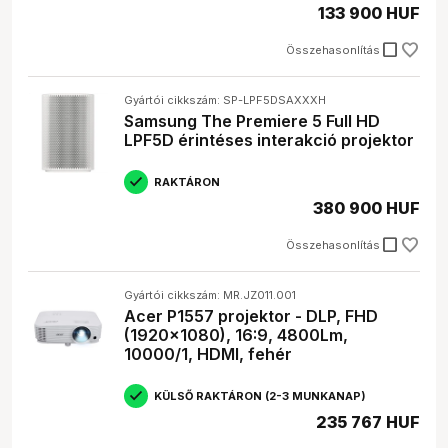
133 900 HUF
check_box_outline_blank
Összehasonlítás
Gyártói cikkszám: SP-LPF5DSAXXXH
Samsung The Premiere 5 Full HD
LPF5D érintéses interakció projektor
RAKTÁRON
380 900 HUF
check_box_outline_blank
Összehasonlítás
Gyártói cikkszám: MR.JZ011.001
Acer P1557 projektor - DLP, FHD
(1920x1080), 16:9, 4800Lm,
10000/1, HDMI, fehér
KÜLSŐ RAKTÁRON (2-3 MUNKANAP)
235 767 HUF