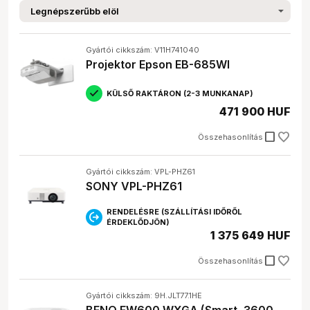
Gyártói cikkszám: V11H741040
Projektor Epson EB-685WI
KÜLSŐ RAKTÁRON (2-3 MUNKANAP)
471 900 HUF
check_box_outline_blank
Összehasonlítás
Gyártói cikkszám: VPL-PHZ61
SONY VPL-PHZ61
RENDELÉSRE (SZÁLLÍTÁSI IDŐRŐL
ÉRDEKLŐDJÖN)
1 375 649 HUF
check_box_outline_blank
Összehasonlítás
Gyártói cikkszám: 9H.JLT77.1HE