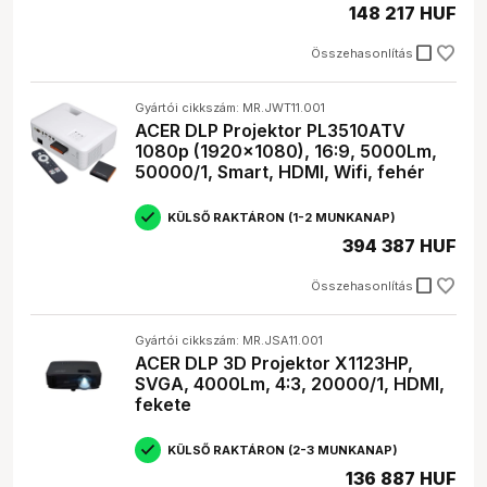
148 217 HUF
check_box_outline_blank
Összehasonlítás
Gyártói cikkszám: MR.JWT11.001
ACER DLP Projektor PL3510ATV
1080p (1920x1080), 16:9, 5000Lm,
50000/1, Smart, HDMI, Wifi, fehér
KÜLSŐ RAKTÁRON (1-2 MUNKANAP)
394 387 HUF
check_box_outline_blank
Összehasonlítás
Gyártói cikkszám: MR.JSA11.001
ACER DLP 3D Projektor X1123HP,
SVGA, 4000Lm, 4:3, 20000/1, HDMI,
fekete
KÜLSŐ RAKTÁRON (2-3 MUNKANAP)
136 887 HUF