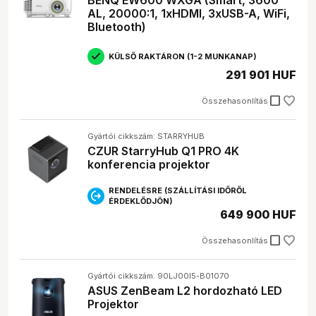
BENQ EW600 WXGA (Smart, 3600
AL, 20000:1, 1xHDMI, 3xUSB-A, WiFi,
Bluetooth)
KÜLSŐ RAKTÁRON (1-2 MUNKANAP)
291 901 HUF
check_box_outline_blank
Összehasonlítás
Gyártói cikkszám: STARRYHUB
CZUR StarryHub Q1 PRO 4K
konferencia projektor
RENDELÉSRE (SZÁLLÍTÁSI IDŐRŐL
ÉRDEKLŐDJÖN)
649 900 HUF
check_box_outline_blank
Összehasonlítás
Gyártói cikkszám: 90LJ00I5-B01070
ASUS ZenBeam L2 hordozható LED
Projektor