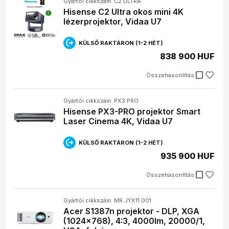
Gyártói cikkszám: C2 ULTRA
Hisense C2 Ultra okos mini 4K
lézerprojektor, Vidaa U7
KÜLSŐ RAKTÁRON (1-2 HÉT)
838 900 HUF
check_box_outline_blank
Összehasonlítás
Gyártói cikkszám: PX3 PRO
Hisense PX3-PRO projektor Smart
Laser Cinema 4K, Vidaa U7
KÜLSŐ RAKTÁRON (1-2 HÉT)
935 900 HUF
check_box_outline_blank
Összehasonlítás
Gyártói cikkszám: MR.JYX11.001
Acer S1387n projektor - DLP, XGA
(1024x768), 4:3, 4000lm, 20000/1,