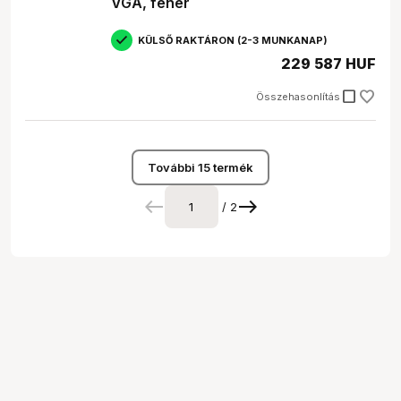
VGA, fehér
KÜLSŐ RAKTÁRON (2-3 MUNKANAP)
229 587 HUF
check_box_outline_blank
Összehasonlítás
További 15 termék
/ 2