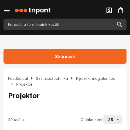
menu
account_box
shopping_bag
Szűrések
arrow_right
arrow_right
Kezdőoldal
Számítástechnika
Kijelzők, megjelenítés
arrow_right
Projektor
Projektor
40 találat
Oldalanként: