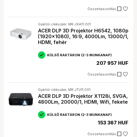
check_box_outline_blank
Összehasonlítás
Gyártói cikkszám: MR.JXA11.001
ACER DLP 3D Projektor H6542, 1080p
(1920x1080), 16:9, 4000Lm, 13000/1,
HDMI, fehér
KÜLSŐ RAKTÁRON (2-3 MUNKANAP)
207 957 HUF
check_box_outline_blank
Összehasonlítás
Gyártói cikkszám: MR.JTU11.001
ACER DLP 3D Projektor X1128i, SVGA,
4800Lm, 20000/1, HDMI, Wifi, fekete
KÜLSŐ RAKTÁRON (2-3 MUNKANAP)
153 367 HUF
check_box_outline_blank
Összehasonlítás