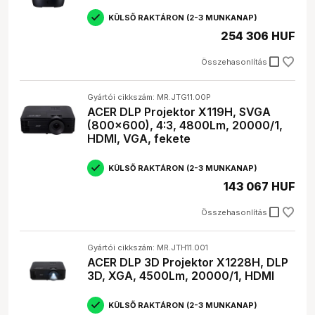
KÜLSŐ RAKTÁRON (2-3 MUNKANAP)
254 306 HUF
check_box_outline_blank
Összehasonlítás
Gyártói cikkszám: MR.JTG11.00P
ACER DLP Projektor X119H, SVGA
(800x600), 4:3, 4800Lm, 20000/1,
HDMI, VGA, fekete
KÜLSŐ RAKTÁRON (2-3 MUNKANAP)
143 067 HUF
check_box_outline_blank
Összehasonlítás
Gyártói cikkszám: MR.JTH11.001
ACER DLP 3D Projektor X1228H, DLP
3D, XGA, 4500Lm, 20000/1, HDMI
KÜLSŐ RAKTÁRON (2-3 MUNKANAP)