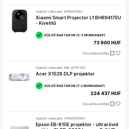
Gyártói cikkszám: BHR9417EU
Xiaomi Smart Projector L1 BHR9417EU
- Kivetítő
KÜLSŐ RAKTÁRON (2-3 MUNKANAP)
73 900 HUF
check_box_outline_blank
Összehasonlítás
Gyártói cikkszám: MR.JXY11.001
Acer X1528 DLP projektor
KÜLSŐ RAKTÁRON (1-2 MUNKANAP)
224 437 HUF
check_box_outline_blank
Összehasonlítás
Gyártói cikkszám: V11HA99080
Epson EB-810E projektor - ultrarövid