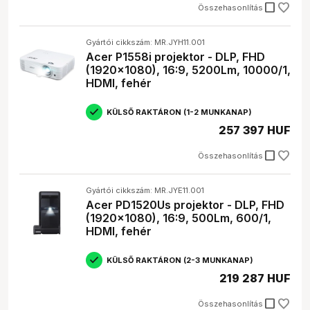
check_box_outline_blank
Összehasonlítás
Gyártói cikkszám: MR.JYH11.001
Acer P1558i projektor - DLP, FHD
(1920x1080), 16:9, 5200Lm, 10000/1,
HDMI, fehér
KÜLSŐ RAKTÁRON (1-2 MUNKANAP)
257 397 HUF
check_box_outline_blank
Összehasonlítás
Gyártói cikkszám: MR.JYE11.001
Acer PD1520Us projektor - DLP, FHD
(1920x1080), 16:9, 500Lm, 600/1,
HDMI, fehér
KÜLSŐ RAKTÁRON (2-3 MUNKANAP)
219 287 HUF
check_box_outline_blank
Összehasonlítás