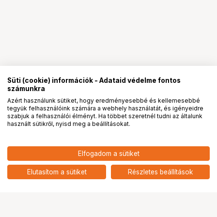
Süti (cookie) információk - Adataid védelme fontos
számunkra
Azért használunk sütiket, hogy eredményesebbé és kellemesebbé
tegyük felhasználóink számára a webhely használatát, és igényeidre
PRO
partnerségek
szabjuk a felhasználói élményt. Ha többet szeretnél tudni az általunk
használt sütikről, nyisd meg a beállításokat.
Elfogadom a sütiket
Elutasítom a sütiket
Részletes beállítások
Ugrás az oldal tetejére