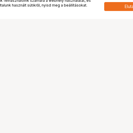
 felhasználóink számára a webhely használatát, és
alunk használt sütikről, nyisd meg a beállításokat.
Elut
 meg minket!
További oldalaink
tkozunk
Fotókönyv
 véleménye rólunk
Fotólabor
óterem és Stúdió
Digitalizálás
vények
PhaseOne
tya
Bluechip
tya
Problog
Program
Márkáink
ánlatok
Pályázatok