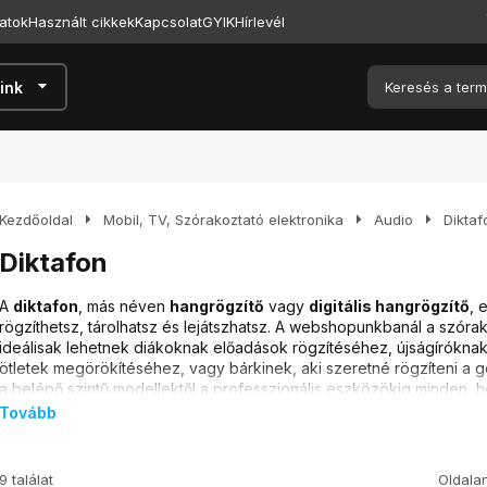
atok
Használt cikkek
Kapcsolat
GYIK
Hírlevél
arrow_drop_down
ink
arrow_right
arrow_right
arrow_right
Kezdőoldal
Mobil, TV, Szórakoztató elektronika
Audio
Diktaf
Diktafon
A
diktafon
, más néven
hangrögzítő
vagy
digitális hangrögzítő
, 
rögzíthetsz, tárolhatsz és lejátszhatsz. A webshopunkbanál a szóra
ideálisak lehetnek diákoknak előadások rögzítéséhez, újságírókna
ötletek megörökítéséhez, vagy bárkinek, aki szeretné rögzíteni a g
a belépő szintű modellektől a professzionális eszközökig minden, 
hangfelvevőt
.
Tovább
Típusok és különbségek
9 találat
Oldala