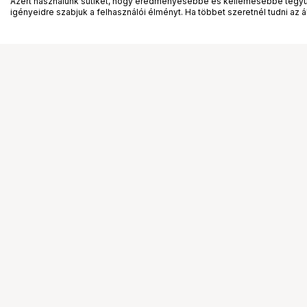
Azért használunk sütiket, hogy eredményesebbé és kellemesebbé tegyük
igényeidre szabjuk a felhasználói élményt. Ha többet szeretnél tudni az ált
Segítség a vásárláshoz
Ismerj
Fizetési lehetőségek
Bemuta
Szállítással kapcsolatos részletek
Vevőink
Reklamáció és termékvisszaküldés
Bemutat
Fogyasztói elállás
Rendez
Adattörlő kódok
Diákkár
Cofidis Express áruhitel
VIP kár
Lízing lehetőségek
Talent 
Ajándékutalvány
Állásaj
Gyakran Ismételt Kérdések