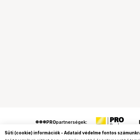
PRO
partnerségek:
Süti (cookie) információk - Adataid védelme fontos számunkr