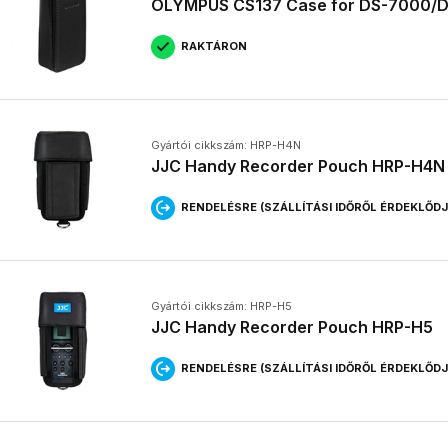
OLYMPUS CS137 Case for DS-7000/
A diktafon hangfelvételek készítésére használható, például 
rögzítésére.
RAKTÁRON
Milyen szempontokat vegyek figyelembe diktafon vásárl
Fontos a hangminőség, a felvételi idő, a tárolókapacitás, az 
Melyik a legjobb diktafon márka?
Az OLYMPUS, OM SYSTEM és SONY is megbízható márkák, érd
modellt választani.
Gyártói cikkszám: HRP-H4N
JJC Handy Recorder Pouch HRP-H4N
RENDELÉSRE (SZÁLLÍTÁSI IDŐRŐL ÉRDEKLŐD
Gyártói cikkszám: HRP-H5
JJC Handy Recorder Pouch HRP-H5
RENDELÉSRE (SZÁLLÍTÁSI IDŐRŐL ÉRDEKLŐD