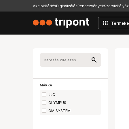
Akciók
Bérlés
Digitalizálás
Rendezvények
Szerviz
Pályáz
apps
Terméke
MÁRKA
JJC
OLYMPUS
OM SYSTEM