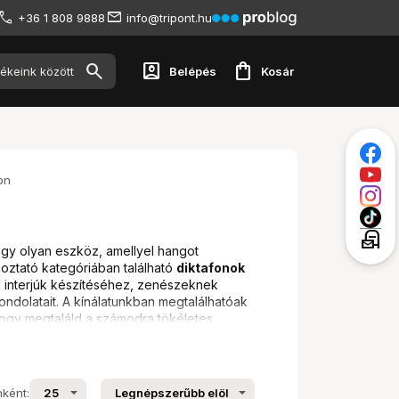
+36 1 808 9888
info@tripont.hu
account_box
shopping_bag
Belépés
Kosár
on
local_post_office
egy olyan eszköz, amellyel hangot
koztató kategóriában található
diktafonok
k interjúk készítéséhez, zenészeknek
ondolatait. A kínálatunkban megtalálhatóak
hogy megtaláld a számodra tökéletes
nként: