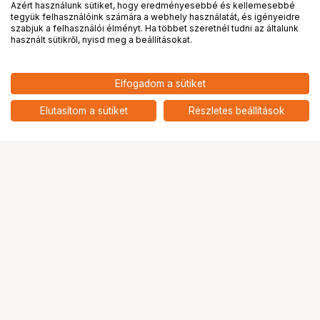
Azért használunk sütiket, hogy eredményesebbé és kellemesebbé
tegyük felhasználóink számára a webhely használatát, és igényeidre
PRO
partnerségek
szabjuk a felhasználói élményt. Ha többet szeretnél tudni az általunk
használt sütikről, nyisd meg a beállításokat.
Elfogadom a sütiket
Elutasítom a sütiket
Részletes beállítások
Ugrás az oldal tetejére
Segítség a vásárláshoz
Fizetési lehetőségek
Szállítással kapcsolatos részletek
Reklamáció és termékvisszaküldés
Fogyasztói elállás