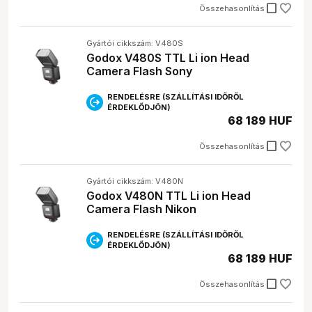
check_box_outline_blank
Összehasonlítás
Gyártói cikkszám: V480S
Godox V480S TTL Li ion Head
Camera Flash Sony
RENDELÉSRE (SZÁLLÍTÁSI IDŐRŐL
ÉRDEKLŐDJÖN)
68 189 HUF
check_box_outline_blank
Összehasonlítás
Gyártói cikkszám: V480N
Godox V480N TTL Li ion Head
Camera Flash Nikon
RENDELÉSRE (SZÁLLÍTÁSI IDŐRŐL
ÉRDEKLŐDJÖN)
68 189 HUF
check_box_outline_blank
Összehasonlítás