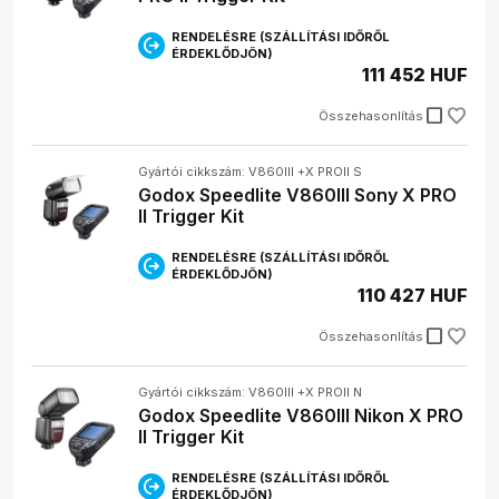
biztosítanak.
RENDELÉSRE (SZÁLLÍTÁSI IDŐRŐL
ÉRDEKLŐDJÖN)
111 452 HUF
check_box_outline_blank
Összehasonlítás
Gyártói cikkszám: V860III +X PROll S
Godox Speedlite V860III Sony X PRO
II Trigger Kit
RENDELÉSRE (SZÁLLÍTÁSI IDŐRŐL
ÉRDEKLŐDJÖN)
110 427 HUF
check_box_outline_blank
Összehasonlítás
Gyártói cikkszám: V860III +X PROll N
Godox Speedlite V860III Nikon X PRO
II Trigger Kit
RENDELÉSRE (SZÁLLÍTÁSI IDŐRŐL
ÉRDEKLŐDJÖN)