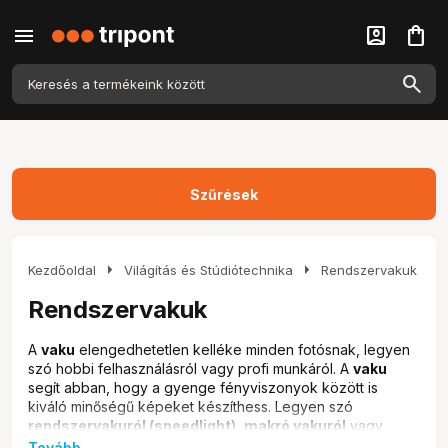
menu
account_box
shopping_bag
Szűrések
arrow_right
arrow_right
Kezdőoldal
Világítás és Stúdiótechnika
Rendszervakuk
Rendszervakuk
A
vaku
elengedhetetlen kelléke minden fotósnak, legyen
szó hobbi felhasználásról vagy profi munkáról. A
vaku
segít abban, hogy a gyenge fényviszonyok között is
kiváló minőségű képeket készíthess. Legyen szó
rendszervakuról (speedlight)
,
makró vakuról
vagy
stúdióvakuról
, a megfelelő eszköz kiválasztása
Tovább