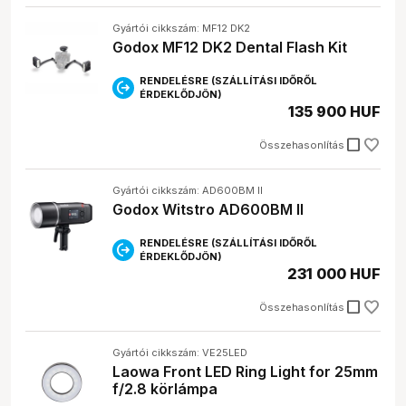
Gyártói cikkszám: MF12 DK2
Godox MF12 DK2 Dental Flash Kit
RENDELÉSRE (SZÁLLÍTÁSI IDŐRŐL
ÉRDEKLŐDJÖN)
135 900 HUF
check_box_outline_blank
Összehasonlítás
Gyártói cikkszám: AD600BM II
Godox Witstro AD600BM II
RENDELÉSRE (SZÁLLÍTÁSI IDŐRŐL
ÉRDEKLŐDJÖN)
231 000 HUF
check_box_outline_blank
Összehasonlítás
Gyártói cikkszám: VE25LED
Laowa Front LED Ring Light for 25mm
f/2.8 körlámpa