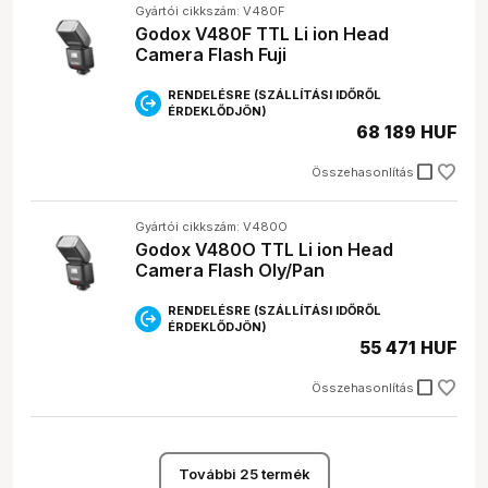
Gyártói cikkszám: V480F
Godox V480F TTL Li ion Head
Camera Flash Fuji
RENDELÉSRE (SZÁLLÍTÁSI IDŐRŐL
ÉRDEKLŐDJÖN)
68 189 HUF
check_box_outline_blank
Összehasonlítás
Gyártói cikkszám: V480O
Godox V480O TTL Li ion Head
Camera Flash Oly/Pan
RENDELÉSRE (SZÁLLÍTÁSI IDŐRŐL
ÉRDEKLŐDJÖN)
55 471 HUF
check_box_outline_blank
Összehasonlítás
További 25 termék