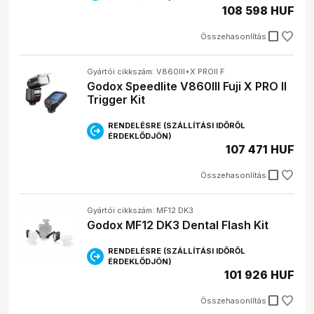
108 598 HUF
check_box_outline_blank
Összehasonlítás
Gyártói cikkszám: V860III+X PROll F
Godox Speedlite V860III Fuji X PRO II
Trigger Kit
RENDELÉSRE (SZÁLLÍTÁSI IDŐRŐL
ÉRDEKLŐDJÖN)
107 471 HUF
check_box_outline_blank
Összehasonlítás
Gyártói cikkszám: MF12 DK3
Godox MF12 DK3 Dental Flash Kit
RENDELÉSRE (SZÁLLÍTÁSI IDŐRŐL
ÉRDEKLŐDJÖN)
101 926 HUF
check_box_outline_blank
Összehasonlítás