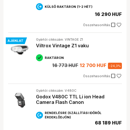
KÜLSŐ RAKTÁRON (1-2 HÉT)
16 290 HUF
check_box_outline_blank
Összehasonlítás
Gyártói cikkszám: VINTAGE Z1
AJÁNLAT
Viltrox Vintage Z1 vaku
RAKTÁRON
16 773 HUF
12 700 HUF
-
24,3
%
check_box_outline_blank
Összehasonlítás
Gyártói cikkszám: V480C
Godox V480C TTL Li ion Head
Camera Flash Canon
RENDELÉSRE (SZÁLLÍTÁSI IDŐRŐL
ÉRDEKLŐDJÖN)
68 189 HUF