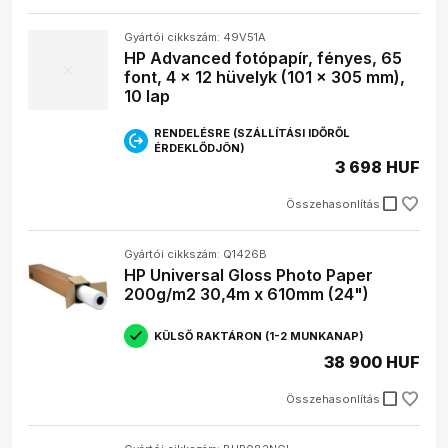
Gyártói cikkszám: 49V51A
HP Advanced fotópapír, fényes, 65
font, 4 x 12 hüvelyk (101 x 305 mm),
10 lap
RENDELÉSRE (SZÁLLÍTÁSI IDŐRŐL
ÉRDEKLŐDJÖN)
3 698 HUF
check_box_outline_blank
Összehasonlítás
Gyártói cikkszám: Q1426B
HP Universal Gloss Photo Paper
200g/m2 30,4m x 610mm (24")
KÜLSŐ RAKTÁRON (1-2 MUNKANAP)
38 900 HUF
check_box_outline_blank
Összehasonlítás