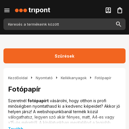
menu
account_box
shopping_bag
Szűrések
arrow_right
arrow_right
arrow_right
Kezdőoldal
Nyomtató
Kellékanyagok
Fotópapír
Fotópapír
Szeretnél
fotópapírt
vásárolni, hogy otthon is profi
minőségben nyomtathasd ki a kedvenc képeidet? Akkor jó
helyen jársz! A webshopunkbanál termék közül
válogathatsz, legyen szó akár fényes, matt, A4-es vagy
x15-ös méretről. A kínálatunkban megtalálod a legjobb
márkákat, mint a Brother, Epson és HP, hogy biztosan a
Tovább