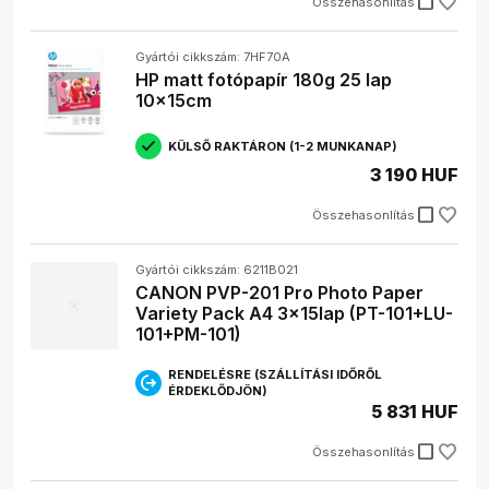
check_box_outline_blank
Összehasonlítás
Gyártói cikkszám: 7HF70A
HP matt fotópapír 180g 25 lap
10x15cm
KÜLSŐ RAKTÁRON (1-2 MUNKANAP)
3 190 HUF
check_box_outline_blank
Összehasonlítás
Gyártói cikkszám: 6211B021
CANON PVP-201 Pro Photo Paper
Variety Pack A4 3x15lap (PT-101+LU-
101+PM-101)
RENDELÉSRE (SZÁLLÍTÁSI IDŐRŐL
ÉRDEKLŐDJÖN)
5 831 HUF
check_box_outline_blank
Összehasonlítás