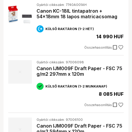
Gyártói cikkszám: 7740A001AH
Canon KC-18IL tintapatron +
54x18mm 18 lapos matricacsomag
KÜLSŐ RAKTÁRON (1-2 HÉT)
14 990 HUF
check_box_outline_blank
Összehasonlítás
Gyártói cikkszám: 97006098
Canon IJM009F Draft Paper - FSC 75
g/m2 297mm x 120m
KÜLSŐ RAKTÁRON (1-2 MUNKANAP)
8 085 HUF
check_box_outline_blank
Összehasonlítás
Gyártói cikkszám: 97006100
Canon IJM009F Draft Paper - FSC 75
g/m2 594mm x 120m