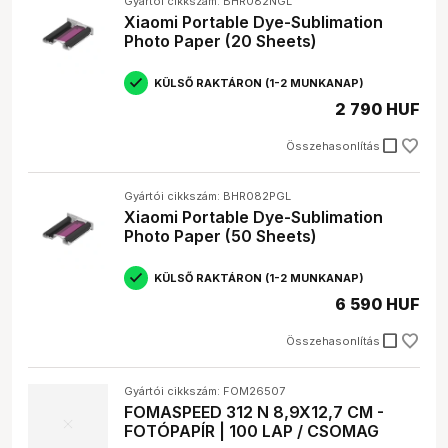
Gyártói cikkszám: BHR082NGL
Xiaomi Portable Dye-Sublimation
Photo Paper (20 Sheets)
KÜLSŐ RAKTÁRON (1-2 MUNKANAP)
2 790 HUF
check_box_outline_blank
Összehasonlítás
Gyártói cikkszám: BHR082PGL
Xiaomi Portable Dye-Sublimation
Photo Paper (50 Sheets)
KÜLSŐ RAKTÁRON (1-2 MUNKANAP)
6 590 HUF
check_box_outline_blank
Összehasonlítás
Gyártói cikkszám: FOM26507
FOMASPEED 312 N 8,9X12,7 CM -
FOTÓPAPÍR | 100 LAP / CSOMAG