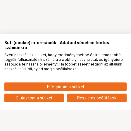
Süti (cookie) információk - Adataid védelme fontos
számunkra
Azért használunk sütiket, hogy eredményesebbé és kellemesebbé
tegyük felhasználóink számára a webhely használatát, és igényeidre
PRO
partnerségek
szabjuk a felhasználói élményt. Ha többet szeretnél tudni az általunk
használt sütikről, nyisd meg a beállításokat.
Elfogadom a sütiket
Elutasítom a sütiket
Részletes beállítások
Ugrás az oldal tetejére