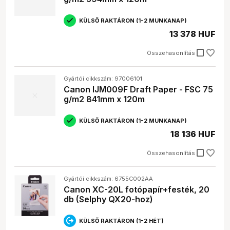
KÜLSŐ RAKTÁRON (1-2 MUNKANAP)
13 378 HUF
check_box_outline_blank
Összehasonlítás
Gyártói cikkszám: 97006101
Canon IJM009F Draft Paper - FSC 75
g/m2 841mm x 120m
KÜLSŐ RAKTÁRON (1-2 MUNKANAP)
18 136 HUF
check_box_outline_blank
Összehasonlítás
Gyártói cikkszám: 6755C002AA
Canon XC-20L fotópapír+festék, 20
db (Selphy QX20-hoz)
KÜLSŐ RAKTÁRON (1-2 HÉT)