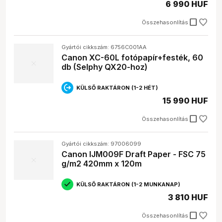
6 990 HUF
check_box_outline_blank
Összehasonlítás
Gyártói cikkszám: 6756C001AA
Canon XC-60L fotópapír+festék, 60
db (Selphy QX20-hoz)
KÜLSŐ RAKTÁRON (1-2 HÉT)
15 990 HUF
check_box_outline_blank
Összehasonlítás
Gyártói cikkszám: 97006099
Canon IJM009F Draft Paper - FSC 75
g/m2 420mm x 120m
KÜLSŐ RAKTÁRON (1-2 MUNKANAP)
3 810 HUF
check_box_outline_blank
Összehasonlítás