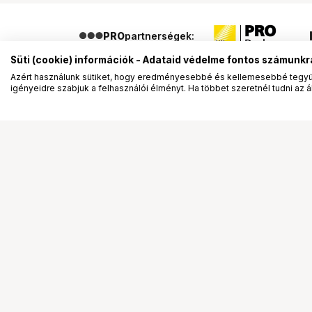
PRO
partnerségek:
Süti (cookie) információk - Adataid védelme fontos számunkr
Azért használunk sütiket, hogy eredményesebbé és kellemesebbé tegyük
igényeidre szabjuk a felhasználói élményt. Ha többet szeretnél tudni az ált
Segítség a vásárláshoz
Ismerj
Fizetési lehetőségek
Bemuta
Szállítással kapcsolatos részletek
Vevőink
Reklamáció és termékvisszaküldés
Bemutat
Fogyasztói elállás
Rendez
Adattörlő kódok
Diákkár
Cofidis Express áruhitel
VIP kár
Lízing lehetőségek
Talent 