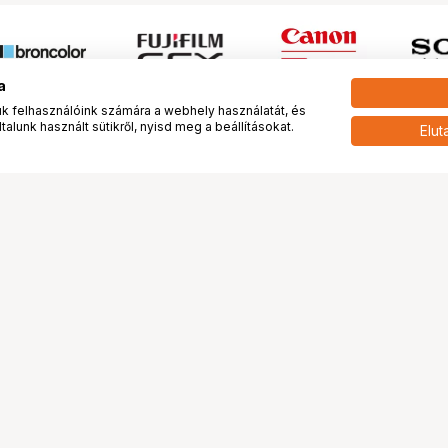
a
 felhasználóink számára a webhely használatát, és
alunk használt sütikről, nyisd meg a beállításokat.
Elut
 meg minket!
További oldalaink
tkozunk
Fotókönyv
 véleménye rólunk
Fotólabor
óterem és Stúdió
Digitalizálás
vények
PhaseOne
tya
Bluechip
tya
Problog
Program
Márkáink