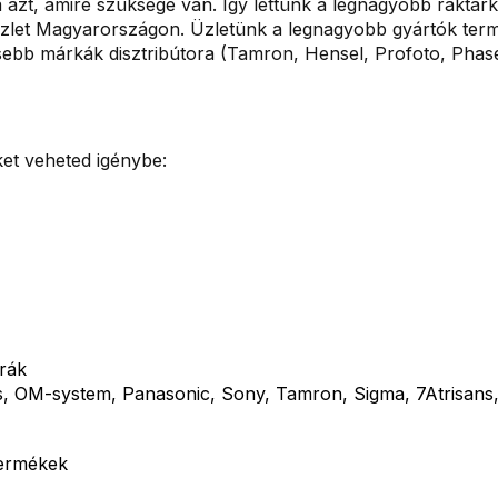
 azt, amire szüksége van. Így lettünk a legnagyobb raktárk
üzlet Magyarországon. Üzletünk a legnagyobb gyártók termé
ősebb márkák disztribútora (Tamron, Hensel, Profoto, Pha
et veheted igénybe:
rák
us, OM-system, Panasonic, Sony, Tamron, Sigma, 7Atrisans,
termékek