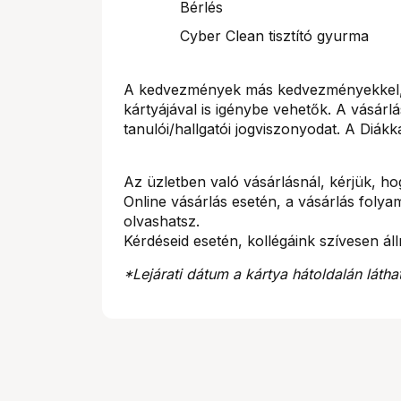
Bérlés
Cyber Clean tisztító gyurma
A kedvezmények más kedvezményekkel, a
kártyájával is igénybe vehetők. A vásárlá
tanulói/hallgatói jogviszonyodat. A Diák
Az üzletben való vásárlásnál, kérjük, h
Online vásárlás esetén, a vásárlás fol
olvashatsz.
Kérdéseid esetén, kollégáink szívesen á
*Lejárati dátum a kártya hátoldalán látha