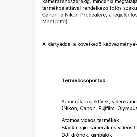
kamerarendszerekig, mindenki megtalálja
termékpalettával rendelkező fotós szak
Canon, a Nikon Prodealere, a legjelent
Manfrotto).
A kártyáddal a következő kedvezmények
Termékcsoportok
Kamerák, objektívek, videokame
(Nikon, Canon, Fujifilm, Olymp
Atomos videós termékek
Blackmagic kamerák és videós 
DJI drónok, gimbalok