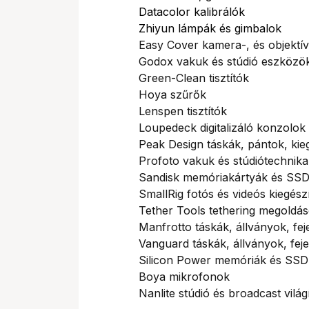
Datacolor kalibrálók
Zhiyun lámpák és gimbalok
Easy Cover kamera-, és objektí
Godox vakuk és stúdió eszközö
Green-Clean tisztítók
Hoya szűrők
Lenspen tisztítók
Loupedeck digitalizáló konzolok
Peak Design táskák, pántok, kie
Profoto vakuk és stúdiótechnik
Sandisk memóriakártyák és SSD
SmallRig fotós és videós kiegész
Tether Tools tethering megoldá
Manfrotto táskák, állványok, fej
Vanguard táskák, állványok, fej
Silicon Power memóriák és SSD
Boya mikrofonok
Nanlite stúdió és broadcast világ