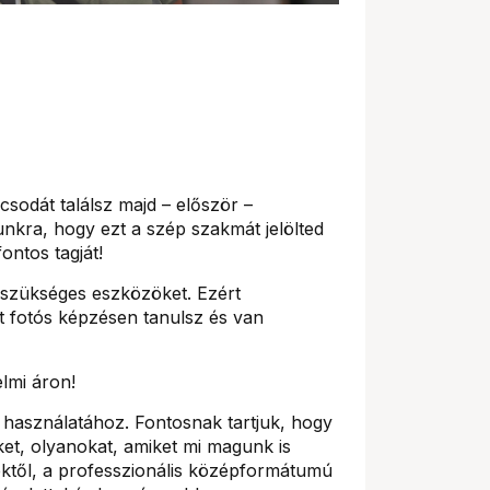
sodát találsz majd – először –
kra, hogy ezt a szép szakmát jelölted
ontos tagját!
 szükséges eszközöket. Ezért
t fotós képzésen tanulsz és van
lmi áron!
k használatához. Fontosnak tartjuk, hogy
et, olyanokat, amiket mi magunk is
ektől, a professzionális középformátumú