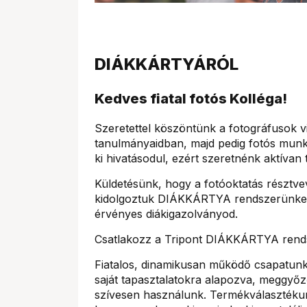
DIÁKKÁRTYÁRÓL
Kedves fiatal fotós Kolléga!
Szeretettel köszöntünk a fotográfusok v
tanulmányaidban, majd pedig fotós munk
ki hivatásodul, ezért szeretnénk aktívan
Küldetésünk, hogy a fotóoktatás résztv
kidolgoztuk DIÁKKÁRTYA rendszerünket, 
érvényes diákigazolványod.
Csatlakozz a Tripont DIÁKKÁRTYA rends
Fiatalos, dinamikusan működő csapatunk 
saját tapasztalatokra alapozva, meggyőz
szívesen használunk. Termékválasztékunk