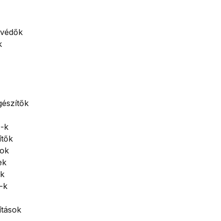
vvédők
k
gészítők
a
-k
ítők
sok
ek
ek
-k
ítások