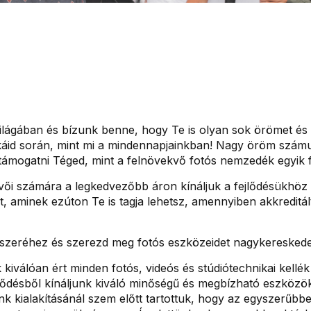
ilágában és bízunk benne, hogy Te is olyan sok örömet és c
áid során, mint mi a mindennapjainkban! Nagy öröm számun
 támogatni Téged, mint a felnövekvő fotós nemzedék egyik f
evői számára a legkedvezőbb áron kínáljuk a fejlődésükhöz
aminek ezúton Te is tagja lehetsz, amennyiben akkreditál
zeréhez és szerezd meg fotós eszközeidet nagykereskede
kiválóan ért minden fotós, videós és stúdiótechnikai kellé
ődésből kínáljunk kiváló minőségű és megbízható eszközök
 kialakításánál szem előtt tartottuk, hogy az egyszerűbb