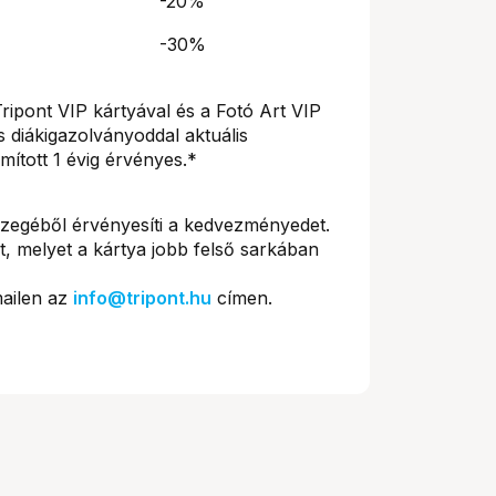
-20%
-30%
pont VIP kártyával és a Fotó Art VIP
s diákigazolványoddal aktuális
mított 1 évig érvényes.*
sszegéből érvényesíti a kedvezményedet.
 melyet a kártya jobb felső sarkában
mailen az
info@tripont.hu
címen.