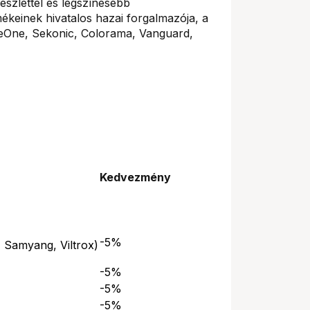
észlettel és legszínesebb
keinek hivatalos hazai forgalmazója, a
seOne, Sekonic, Colorama, Vanguard,
Kedvezmény
-5%
 Samyang, Viltrox)
-5%
-5%
-5%