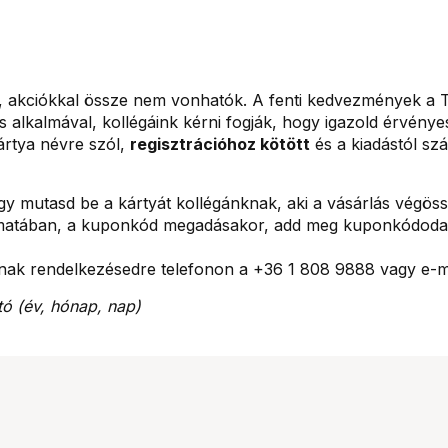
kciókkal össze nem vonhatók. A fenti kedvezmények a Tri
s alkalmával, kollégáink kérni fogják, hogy igazold érvénye
kártya névre szól,
regisztrációhoz kötött
és a kiadástól szá
ogy mutasd be a kártyát kollégánknak, aki a vásárlás végö
yamatában, a kuponkód megadásakor, add meg kuponkódodat,
llnak rendelkezésedre telefonon a +36 1 808 9888 vagy e-
tó (év, hónap, nap)