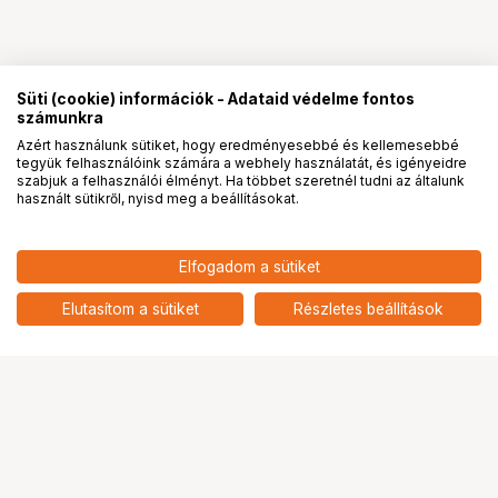
Süti (cookie) információk - Adataid védelme fontos
számunkra
Azért használunk sütiket, hogy eredményesebbé és kellemesebbé
tegyük felhasználóink számára a webhely használatát, és igényeidre
PRO
partnerségek
szabjuk a felhasználói élményt. Ha többet szeretnél tudni az általunk
használt sütikről, nyisd meg a beállításokat.
Elfogadom a sütiket
Elutasítom a sütiket
Részletes beállítások
Ugrás az oldal tetejére
Segítség a vásárláshoz