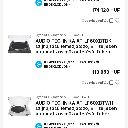
RENDELÉSRE (SZÁLLÍTÁSI IDŐRŐL
médialejátszónál?
ÉRDEKLŐDJÖN)
A
HDMI
a TV-hez való csatlakozáshoz
174 128 HUF
elengedhetetlen, az
USB
pedig a külső eszközök
csatlakoztatásához jön jól.
check_box_outline_blank
Összehasonlítás
Melyik a legjobb médialejátszó márka?
Ez nagyban függ az igényeidtől és a pénztárcádtól.
Az Apple, a Sony és a Panasonic a prémium
Gyártói cikkszám: AT-LP60XBTBK
AUDIO TECHNIKA AT-LP60XBTBK
kategóriát képviselik, míg a Xiaomi remek ár-érték
szíjhajtású lemezjátszó, BT, teljesen
arányt kínál.
automatikus működtetésű, fekete
RENDELÉSRE (SZÁLLÍTÁSI IDŐRŐL
ÉRDEKLŐDJÖN)
113 853 HUF
check_box_outline_blank
Összehasonlítás
Gyártói cikkszám: AT-LP60XBTWH
AUDIO TECHNIKA AT-LP60XBTWH
szíjhajtású lemezjátszó, BT, teljesen
automatikus működtetésű, fehér
RENDELÉSRE (SZÁLLÍTÁSI IDŐRŐL