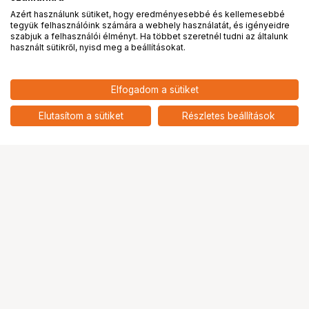
Azért használunk sütiket, hogy eredményesebbé és kellemesebbé
tegyük felhasználóink számára a webhely használatát, és igényeidre
PRO
partnerségek
szabjuk a felhasználói élményt. Ha többet szeretnél tudni az általunk
használt sütikről, nyisd meg a beállításokat.
Elfogadom a sütiket
Elutasítom a sütiket
Részletes beállítások
Ugrás az oldal tetejére
Segítség a vásárláshoz
Fizetési lehetőségek
Szállítással kapcsolatos részletek
Reklamáció és termékvisszaküldés
Fogyasztói elállás