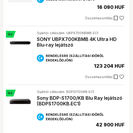
16 090 HUF
check_box_outline_blank
Összehasonlítás
Gyártói cikkszám: UBPX700KBMB.EC1
ÚJ
SONY UBPX700KBMB 4K Ultra HD
Blu-ray lejátszó
RENDELÉSRE (SZÁLLÍTÁSI IDŐRŐL
ÉRDEKLŐDJÖN)
123 204 HUF
check_box_outline_blank
Összehasonlítás
Gyártói cikkszám: BDPS1700KB.EC1
ÚJ
Sony BDP-S1700/KB Blu Ray lejátszó
(BDPS1700KB.EC1)
RENDELÉSRE (SZÁLLÍTÁSI IDŐRŐL
ÉRDEKLŐDJÖN)
42 900 HUF