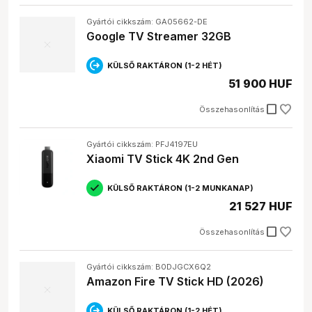
Gyártói cikkszám: GA05662-DE
Google TV Streamer 32GB
KÜLSŐ RAKTÁRON (1-2 HÉT)
51 900 HUF
check_box_outline_blank
Összehasonlítás
Gyártói cikkszám: PFJ4197EU
Xiaomi TV Stick 4K 2nd Gen
KÜLSŐ RAKTÁRON (1-2 MUNKANAP)
21 527 HUF
check_box_outline_blank
Összehasonlítás
Gyártói cikkszám: B0DJGCX6Q2
Amazon Fire TV Stick HD (2026)
KÜLSŐ RAKTÁRON (1-2 HÉT)