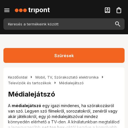
menu
account_box
shopping_bag
Szűrések
arrow_right
arrow_right
Kezdőoldal
Mobil, TV, Szórakoztató elektronika
arrow_right
Televíziók és tartozékok
Médialejátszó
Médialejátszó
A
médialejátszó
egy igazi mindenes, ha szórakozásról
van szó. Legyen szó filmekről, sorozatokról, zenéről vagy
akár játékokról, egy jó médialejátszóval mindez
könnyedén elérhető a TV-den. A kínálatunkban megtalálod
a legegyszerűbb
set top box
-októl kezdve a komolyabb