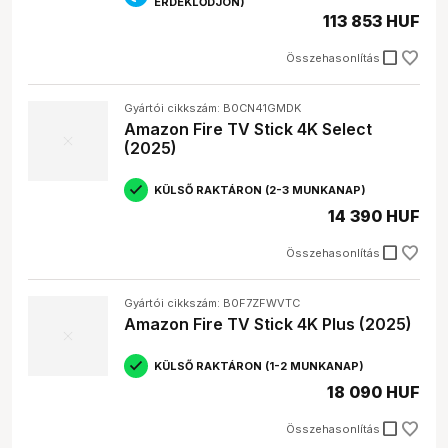
ÉRDEKLŐDJÖN)
113 853 HUF
check_box_outline_blank
Összehasonlítás
Gyártói cikkszám: B0CN41GMDK
Amazon Fire TV Stick 4K Select
(2025)
KÜLSŐ RAKTÁRON (2-3 MUNKANAP)
14 390 HUF
check_box_outline_blank
Összehasonlítás
Gyártói cikkszám: B0F7ZFWVTC
Amazon Fire TV Stick 4K Plus (2025)
KÜLSŐ RAKTÁRON (1-2 MUNKANAP)
18 090 HUF
check_box_outline_blank
Összehasonlítás