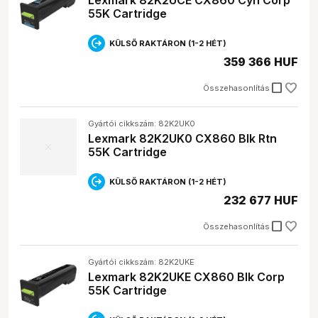
Lexmark 82K2UCE CX860 Cyn Corp
55K Cartridge
KÜLSŐ RAKTÁRON (1-2 HÉT)
359 366 HUF
check_box_outline_blank
Összehasonlítás
Gyártói cikkszám: 82K2UK0
Lexmark 82K2UK0 CX860 Blk Rtn
55K Cartridge
KÜLSŐ RAKTÁRON (1-2 HÉT)
232 677 HUF
check_box_outline_blank
Összehasonlítás
Gyártói cikkszám: 82K2UKE
Lexmark 82K2UKE CX860 Blk Corp
55K Cartridge