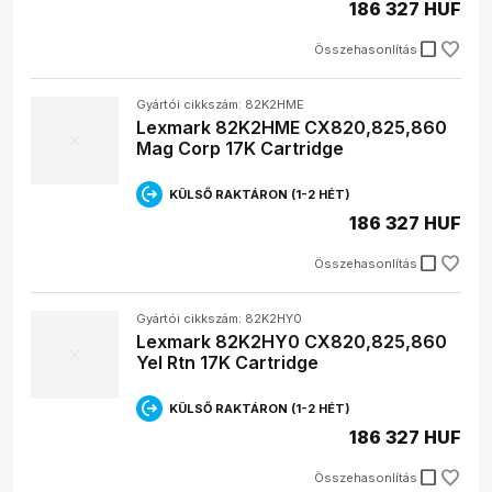
186 327 HUF
check_box_outline_blank
Összehasonlítás
Gyártói cikkszám: 82K2HME
Lexmark 82K2HME CX820,825,860
Mag Corp 17K Cartridge
KÜLSŐ RAKTÁRON (1-2 HÉT)
186 327 HUF
check_box_outline_blank
Összehasonlítás
Gyártói cikkszám: 82K2HY0
Lexmark 82K2HY0 CX820,825,860
Yel Rtn 17K Cartridge
KÜLSŐ RAKTÁRON (1-2 HÉT)
186 327 HUF
check_box_outline_blank
Összehasonlítás