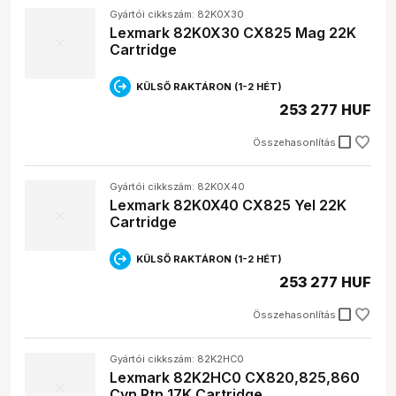
Gyártói cikkszám: 82K0X30
Lexmark 82K0X30 CX825 Mag 22K
Cartridge
KÜLSŐ RAKTÁRON (1-2 HÉT)
253 277 HUF
check_box_outline_blank
Összehasonlítás
Gyártói cikkszám: 82K0X40
Lexmark 82K0X40 CX825 Yel 22K
Cartridge
KÜLSŐ RAKTÁRON (1-2 HÉT)
253 277 HUF
check_box_outline_blank
Összehasonlítás
Gyártói cikkszám: 82K2HC0
Lexmark 82K2HC0 CX820,825,860
Cyn Rtn 17K Cartridge