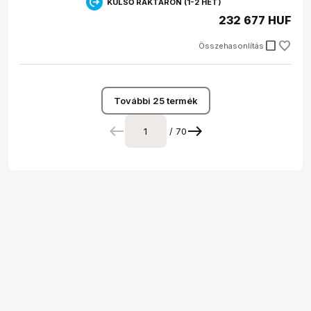
KÜLSŐ RAKTÁRON (1-2 HÉT)
232 677 HUF
check_box_outline_blank
Összehasonlítás
További 25 termék
/ 70