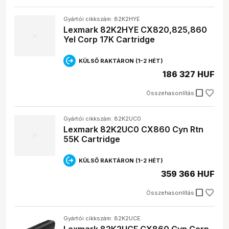
Gyártói cikkszám: 82K2HYE
Lexmark 82K2HYE CX820,825,860
Yel Corp 17K Cartridge
KÜLSŐ RAKTÁRON (1-2 HÉT)
186 327 HUF
check_box_outline_blank
Összehasonlítás
Gyártói cikkszám: 82K2UC0
Lexmark 82K2UC0 CX860 Cyn Rtn
55K Cartridge
KÜLSŐ RAKTÁRON (1-2 HÉT)
359 366 HUF
check_box_outline_blank
Összehasonlítás
Gyártói cikkszám: 82K2UCE