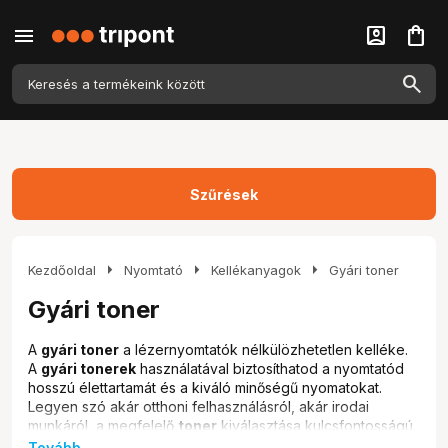
menu
account_box
shopping_bag
Szűrések
arrow_right
arrow_right
arrow_right
Kezdőoldal
Nyomtató
Kellékanyagok
Gyári toner
Gyári toner
A
gyári toner
a lézernyomtatók nélkülözhetetlen kelléke.
A
gyári tonerek
használatával biztosíthatod a nyomtatód
hosszú élettartamát és a kiváló minőségű nyomatokat.
Legyen szó akár otthoni felhasználásról, akár irodai
munkáról, a megfelelő
toner
kiválasztása kulcsfontosságú.
A Webshopunkban
számtech gyári tonerek
széles
Tovább