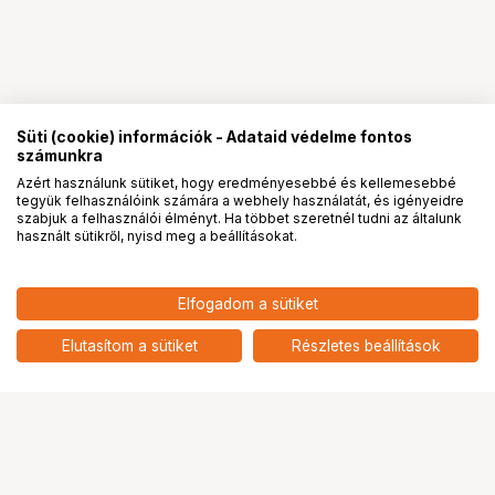
Süti (cookie) információk - Adataid védelme fontos
számunkra
Azért használunk sütiket, hogy eredményesebbé és kellemesebbé
tegyük felhasználóink számára a webhely használatát, és igényeidre
PRO
partnerségek
szabjuk a felhasználói élményt. Ha többet szeretnél tudni az általunk
használt sütikről, nyisd meg a beállításokat.
Elfogadom a sütiket
Elutasítom a sütiket
Részletes beállítások
Ugrás az oldal tetejére