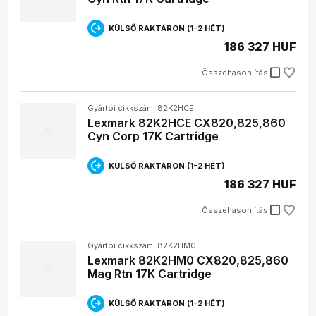
KÜLSŐ RAKTÁRON (1-2 HÉT)
186 327 HUF
check_box_outline_blank
Összehasonlítás
Gyártói cikkszám: 82K2HCE
Lexmark 82K2HCE CX820,825,860
Cyn Corp 17K Cartridge
KÜLSŐ RAKTÁRON (1-2 HÉT)
186 327 HUF
check_box_outline_blank
Összehasonlítás
Gyártói cikkszám: 82K2HM0
Lexmark 82K2HM0 CX820,825,860
Mag Rtn 17K Cartridge
KÜLSŐ RAKTÁRON (1-2 HÉT)