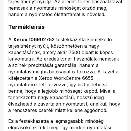
teljesítményt nyújtja. Az eredeti toner használatával
nemcsak a nyomtatás minőségét őrzöd meg,
hanem a nyomtatód élettartamát is növeled.
Termékleírás
A
Xerox 106R02752
festékkazetta kiemelkedő
teljesítményt nyújt, köszönhetően a nagy
kapacitásának, amely akár 7500 oldalt is képes
kinyomtatni. Az eredeti toner használata nemcsak
a színek precizitását garantálja, hanem a
nyomtatás megbízhatóságát is fokozza. A kazetta
kifejezetten a Xerox WorkCentre 6655
nyomtatóhoz lett tervezve, így biztos lehetsz
benne, hogy a legjobb minőséget kapod. Mivel a
tonerkazetta nagy kapacitású, hosszú ideig
élvezheted a zavartalan nyomtatást, anélkül, hogy
a rendszeres cserék miatt kellene aggódnod.
Ez a festékkazetta a legmagasabb minőségi
előírásoknak felel meg, így minden nyomtatási