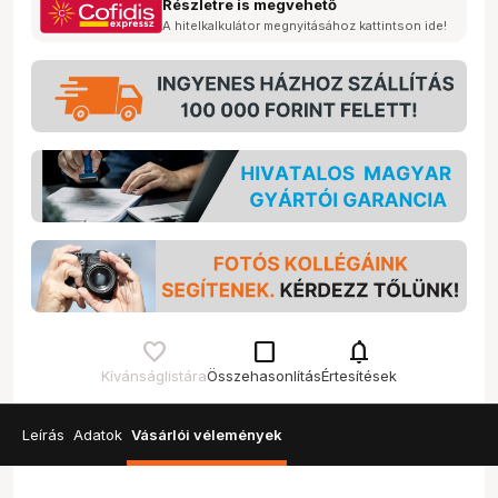
Részletre is megvehető
A hitelkalkulátor megnyitásához kattintson ide!
check_box_outline_blank
notifications
Kívánságlistára
Összehasonlítás
Értesítések
Leírás
Adatok
Vásárlói vélemények