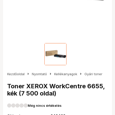
arrow_right
arrow_right
arrow_right
Kezdőoldal
Nyomtató
Kellékanyagok
Gyári toner
Toner XEROX WorkCentre 6655,
kék (7 500 oldal)
Még nincs értékelés