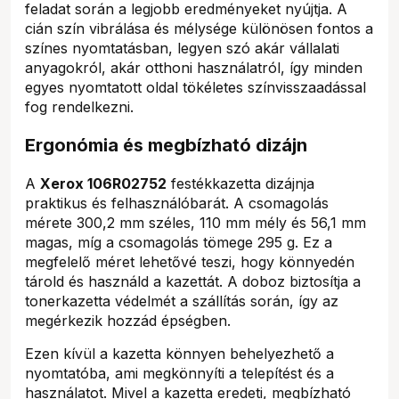
feladat során a legjobb eredményeket nyújtja. A
cián szín vibrálása és mélysége különösen fontos a
színes nyomtatásban, legyen szó akár vállalati
anyagokról, akár otthoni használatról, így minden
egyes nyomtatott oldal tökéletes színvisszaadással
fog rendelkezni.
Ergonómia és megbízható dizájn
A
Xerox 106R02752
festékkazetta dizájnja
praktikus és felhasználóbarát. A csomagolás
mérete 300,2 mm széles, 110 mm mély és 56,1 mm
magas, míg a csomagolás tömege 295 g. Ez a
megfelelő méret lehetővé teszi, hogy könnyedén
tárold és használd a kazettát. A doboz biztosítja a
tonerkazetta védelmét a szállítás során, így az
megérkezik hozzád épségben.
Ezen kívül a kazetta könnyen behelyezhető a
nyomtatóba, ami megkönnyíti a telepítést és a
használatot. Mivel a kazetta eredeti, megbízható