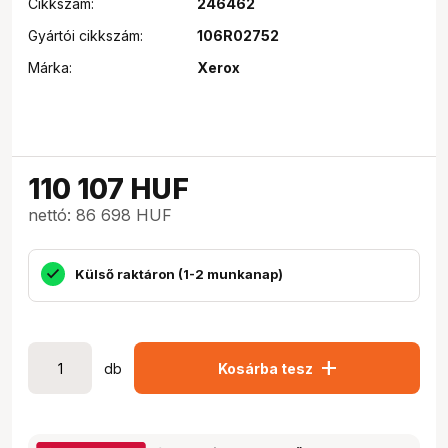
Cikkszám:
246462
Gyártói cikkszám:
106R02752
Márka:
Xerox
110 107
HUF
nettó: 86 698 HUF
Külső raktáron (1-2 munkanap)
add
db
Kosárba tesz