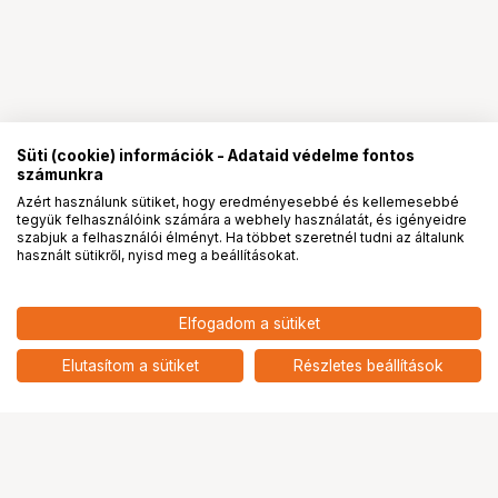
Süti (cookie) információk - Adataid védelme fontos
számunkra
Azért használunk sütiket, hogy eredményesebbé és kellemesebbé
tegyük felhasználóink számára a webhely használatát, és igényeidre
PRO
partnerségek
szabjuk a felhasználói élményt. Ha többet szeretnél tudni az általunk
használt sütikről, nyisd meg a beállításokat.
110 107
HUF
Elfogadom a sütiket
nettó: 86 698 HUF
Toner XEROX WorkCentre 6655,
kék (7 500 oldal)
add
Elutasítom a sütiket
Részletes beállítások
Ugrás az oldal tetejére