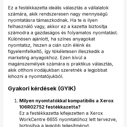
Ez a festékkazetta ideális választás a vállalatok
számára, akik rendszeresen nagy mennyiségű
nyomtatásra támaszkodnak. Ha te is ilyen
felhasználó vagy, akkor ez a kazetta biztosítja
számodra a gazdaságos és folyamatos nyomtatást.
Különösen ajánlott, ha színes anyagokat
nyomtatsz, hiszen a cián szín élénk és
figyelemfelkeltő, így tökéletesen illeszkedik a
marketing anyagokhoz. Ezen kívül a
magánszemélyek számára is praktikus választás,
akik otthoni irodájukban szeretnék a legjobbat
kihozni a nyomtatójukból.
Gyakori kérdések (GYIK)
Milyen nyomtatókkal kompatibilis a Xerox
106R02752 festékkazetta?
Ez a festékkazetta kifejezetten a Xerox
WorkCentre 6655 nyomtatóhoz lett tervezve,
biztosítva a legjobb teljesítményt.