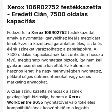
Xerox 106R02752 festékkazetta
- Eredeti Cián, 7500 oldalas
kapacitás
Fedezd fel a
Xerox 106R02752
festékkazettát,
amely a nyomtatási igényeidhez ideális megoldást
kínál. Ezzel a kazettával garantáltan éles, tiszta és
élénk színeket varázsolhatsz a papírlapokra. A
7500 oldalas kapacitásának köszönhetően hosszú
távú, megbízható nyomtatást biztosít, így nem kell
gyakran cserélned a kazettát. Ez különösen
hasznos lehet, ha nagy mennyiségben nyomtatsz,
például céges dokumentumokat vagy színes
marketing anyagokat.
A
Cián
színű kazetta nemcsak a színek
gazdagságát biztosítja, hanem a
Xerox
WorkCentre 6655
nyomtatóval való tökéletes
kompatibilitásának köszönhetően a legjobb