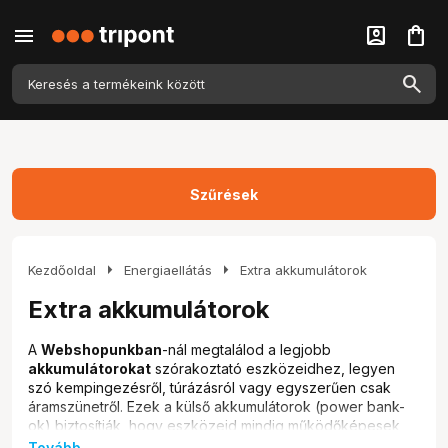
menu
account_box
shopping_bag
Szűrések
arrow_right
arrow_right
Kezdőoldal
Energiaellátás
Extra akkumulátorok
Extra akkumulátorok
A
Webshopunkban
-nál megtalálod a legjobb
akkumulátorokat
szórakoztató eszközeidhez, legyen
szó kempingezésről, túrázásról vagy egyszerűen csak
áramszünetről. Ezek a külső akkumulátorok (power bank-
ok) biztosítják, hogy eszközeid mindig működőképesek
maradjanak. Kínálatunkban megtalálod az ECOFLOW
Tovább