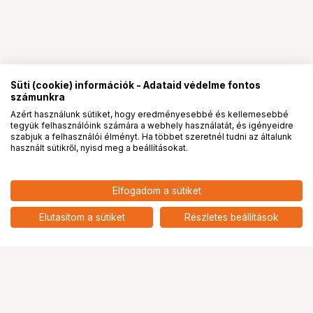
Süti (cookie) információk - Adataid védelme fontos
számunkra
Azért használunk sütiket, hogy eredményesebbé és kellemesebbé
tegyük felhasználóink számára a webhely használatát, és igényeidre
PRO
partnerségek
szabjuk a felhasználói élményt. Ha többet szeretnél tudni az általunk
használt sütikről, nyisd meg a beállításokat.
Elfogadom a sütiket
Elutasítom a sütiket
Részletes beállítások
Ugrás az oldal tetejére