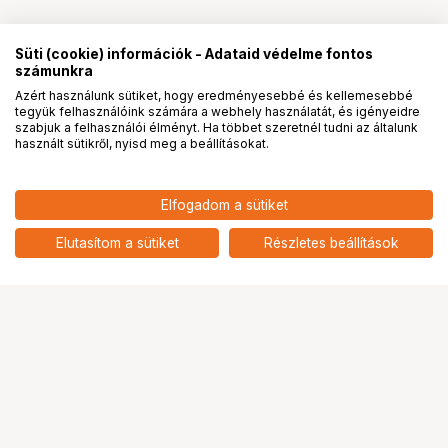
Süti (cookie) információk - Adataid védelme fontos
számunkra
Azért használunk sütiket, hogy eredményesebbé és kellemesebbé
tegyük felhasználóink számára a webhely használatát, és igényeidre
PRO
partnerségek
szabjuk a felhasználói élményt. Ha többet szeretnél tudni az általunk
használt sütikről, nyisd meg a beállításokat.
Elfogadom a sütiket
Elutasítom a sütiket
Részletes beállítások
Ugrás az oldal tetejére
Segítség a vásárláshoz
Fizetési lehetőségek