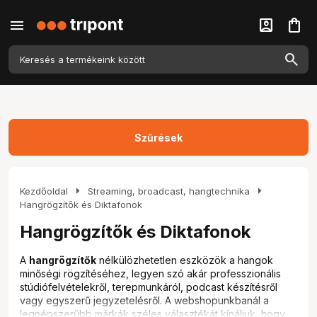
menu
account_box
shopping_bag
Szűrések
arrow_right
arrow_right
Kezdőoldal
Streaming, broadcast, hangtechnika
Hangrögzítők és Diktafonok
Hangrögzítők és Diktafonok
A
hangrögzítők
nélkülözhetetlen eszközök a hangok
minőségi rögzítéséhez, legyen szó akár professzionális
stúdiófelvételekről, terepmunkáról, podcast készítésről
vagy egyszerű jegyzetelésről. A webshopunkbanál a
legnépszerűbb márkák széles választékát kínáljuk, hogy