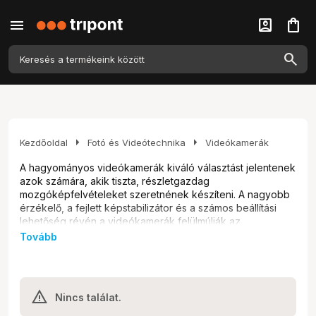
menu
account_box
shopping_bag
arrow_right
arrow_right
Kezdőoldal
Fotó és Videótechnika
Videókamerák
A hagyományos videókamerák kiváló választást jelentenek
azok számára, akik tiszta, részletgazdag
mozgóképfelvételeket szeretnének készíteni. A nagyobb
érzékelő, a fejlett képstabilizátor és a számos beállítási
lehetőség révén a videókamerák felülmúlják az
okostelefonokat. Fedezd fel, hogyan választhatod ki a
Tovább
számodra legmegfelelőbb modellt, és készíts olyan
felvételeket, amelyeket évek múlva is megnézel.
Milyen típusú videókamerák
Nincs találat.
léteznek, és milyen kamera való