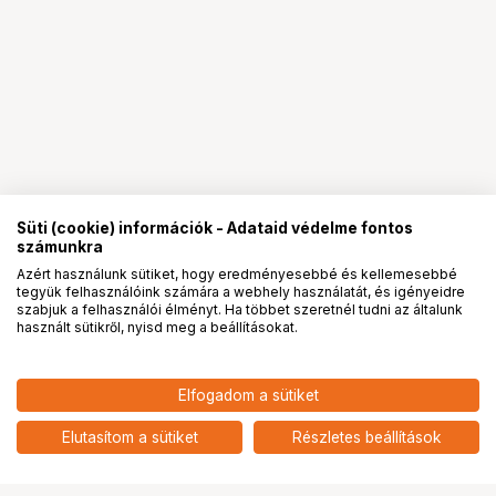
Süti (cookie) információk - Adataid védelme fontos
számunkra
Azért használunk sütiket, hogy eredményesebbé és kellemesebbé
tegyük felhasználóink számára a webhely használatát, és igényeidre
PRO
partnerségek
szabjuk a felhasználói élményt. Ha többet szeretnél tudni az általunk
használt sütikről, nyisd meg a beállításokat.
Elfogadom a sütiket
Elutasítom a sütiket
Részletes beállítások
Ugrás az oldal tetejére