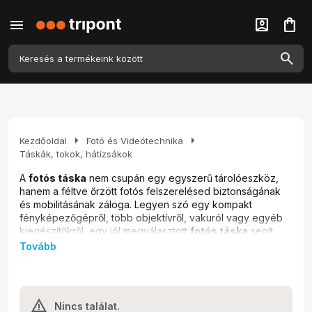
menu
account_box
shopping_bag
arrow_right
arrow_right
Kezdőoldal
Fotó és Videótechnika
Táskák, tokok, hátizsákok
A
fotós táska
nem csupán egy egyszerű tárolóeszköz,
hanem a féltve őrzött fotós felszerelésed biztonságának
és mobilitásának záloga. Legyen szó egy kompakt
fényképezőgépről, több objektívről, vakuról vagy egyéb
kiegészítőkről, egy jól megválasztott
fotós táska
segít
rendszerezni és megvédeni értékes eszközeidet. A
Tovább
megfelelő
fotós táska
kiválasztása kulcsfontosságú,
hiszen a felszerelés védelme mellett a kényelmes
hordozhatóság és a gyors hozzáférés is fontos szempont.
Ez a választék a hobbi fotósoktól a profi szakemberekig
Nincs találat.
mindenkinek szól, akiknek fontos a felszerelésük