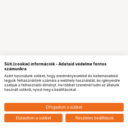
Süti (cookie) információk - Adataid védelme fontos
számunkra
Azért használunk sütiket, hogy eredményesebbé és kellemesebbé
tegyük felhasználóink számára a webhely használatát, és igényeidre
PRO
partnerségek
szabjuk a felhasználói élményt. Ha többet szeretnél tudni az általunk
használt sütikről, nyisd meg a beállításokat.
Elfogadom a sütiket
Elutasítom a sütiket
Részletes beállítások