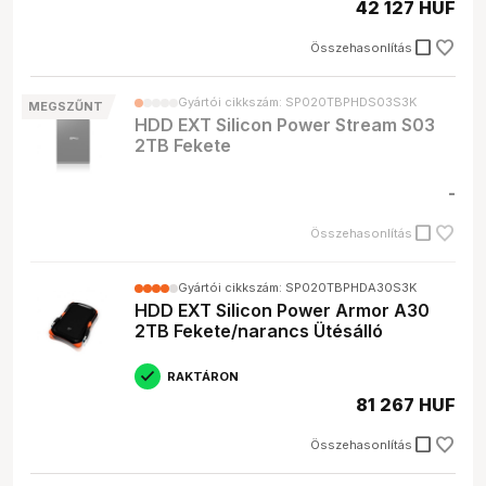
42 127 HUF
check_box_outline_blank
Összehasonlítás
Gyártói cikkszám: SP020TBPHDS03S3K
MEGSZŰNT
HDD EXT Silicon Power Stream S03
2TB Fekete
-
check_box_outline_blank
Összehasonlítás
Gyártói cikkszám: SP020TBPHDA30S3K
HDD EXT Silicon Power Armor A30
2TB Fekete/narancs Ütésálló
RAKTÁRON
81 267 HUF
check_box_outline_blank
Összehasonlítás