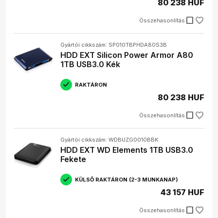
80 238 HUF
Hogyan tudom biztonságosan tárolni az
adataimat a külső merevlemezen?
check_box_outline_blank
Összehasonlítás
Érdemes rendszeresen biztonsági mentéseket
készíteni a fontos adatokról, és a merevlemezt
biztonságos helyen tárolni. Használhatsz jelszót is a
Gyártói cikkszám: SP010TBPHDA80S3B
merevlemez védelmére, és titkosíthatod az adatokat.
HDD EXT Silicon Power Armor A80
1TB USB3.0 Kék
RAKTÁRON
80 238 HUF
check_box_outline_blank
Összehasonlítás
Gyártói cikkszám: WDBUZG0010BBK
HDD EXT WD Elements 1TB USB3.0
Fekete
KÜLSŐ RAKTÁRON (2-3 MUNKANAP)
43 157 HUF
check_box_outline_blank
Összehasonlítás