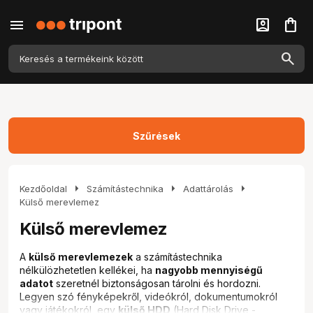
menu
account_box
shopping_bag
Szűrések
arrow_right
arrow_right
arrow_right
Kezdőoldal
Számítástechnika
Adattárolás
Külső merevlemez
Külső merevlemez
A
külső merevlemezek
a számítástechnika
nélkülözhetetlen kellékei, ha
nagyobb mennyiségű
adatot
szeretnél biztonságosan tárolni és hordozni.
Legyen szó fényképekről, videókról, dokumentumokról
vagy játékokról, egy
külső HDD
(Hard Disk Drive -