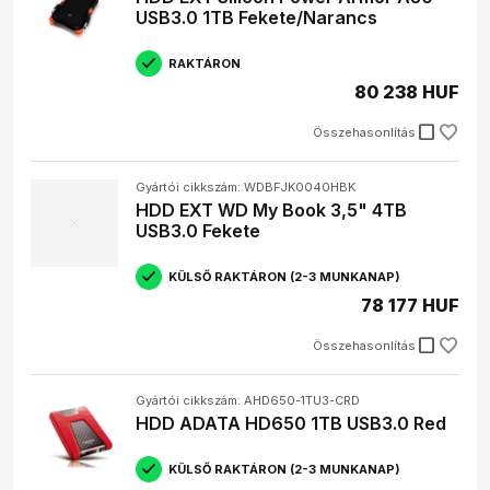
USB3.0 1TB Fekete/Narancs
RAKTÁRON
80 238 HUF
check_box_outline_blank
Összehasonlítás
Gyártói cikkszám: WDBFJK0040HBK
HDD EXT WD My Book 3,5" 4TB
USB3.0 Fekete
KÜLSŐ RAKTÁRON (2-3 MUNKANAP)
78 177 HUF
check_box_outline_blank
Összehasonlítás
Gyártói cikkszám: AHD650-1TU3-CRD
HDD ADATA HD650 1TB USB3.0 Red
KÜLSŐ RAKTÁRON (2-3 MUNKANAP)