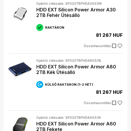
Gyártói cikkszám: SP020TBPHDA30S3W
HDD EXT Silicon Power Armor A30
2TB Fehér Ütésálló
RAKTÁRON
81 267 HUF
check_box_outline_blank
Összehasonlítás
Gyártói cikkszám: SP020TBPHDA80S3B
HDD EXT Silicon Power Armor A80
2TB Kék Ütésálló
KÜLSŐ RAKTÁRON (1-2 HÉT)
81 267 HUF
check_box_outline_blank
Összehasonlítás
Gyártói cikkszám: SP020TBPHDA60S3K
HDD EXT Silicon Power Armor A60
2TB Fekete