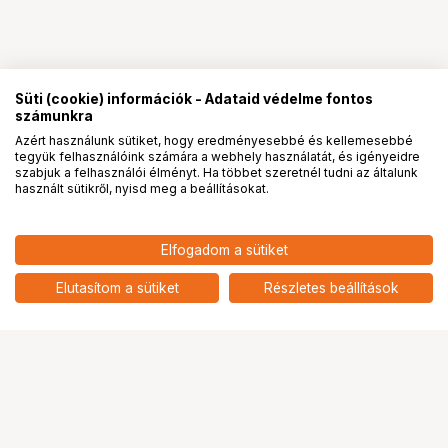
Süti (cookie) információk - Adataid védelme fontos
számunkra
Azért használunk sütiket, hogy eredményesebbé és kellemesebbé
tegyük felhasználóink számára a webhely használatát, és igényeidre
PRO
partnerségek
szabjuk a felhasználói élményt. Ha többet szeretnél tudni az általunk
használt sütikről, nyisd meg a beállításokat.
Elfogadom a sütiket
Elutasítom a sütiket
Részletes beállítások
Ugrás az oldal tetejére
Segítség a vásárláshoz