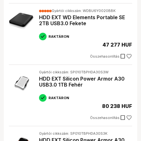
Gyártói cikkszám: WDBU6Y0020BBK
HDD EXT WD Elements Portable SE
2TB USB3.0 Fekete
RAKTÁRON
47 277 HUF
check_box_outline_blank
Összehasonlítás
Gyártói cikkszám: SP010TBPHDA30S3W
HDD EXT Silicon Power Armor A30
USB3.0 1TB Fehér
RAKTÁRON
80 238 HUF
check_box_outline_blank
Összehasonlítás
Gyártói cikkszám: SP010TBPHDA30S3K
HDD EXT Silicon Power Armor A30