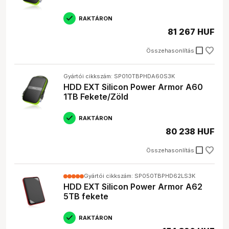
RAKTÁRON
81 267 HUF
check_box_outline_blank
Összehasonlítás
Gyártói cikkszám: SP010TBPHDA60S3K
HDD EXT Silicon Power Armor A60
1TB Fekete/Zöld
RAKTÁRON
80 238 HUF
check_box_outline_blank
Összehasonlítás
Gyártói cikkszám: SP050TBPHD62LS3K
HDD EXT Silicon Power Armor A62
5TB fekete
RAKTÁRON