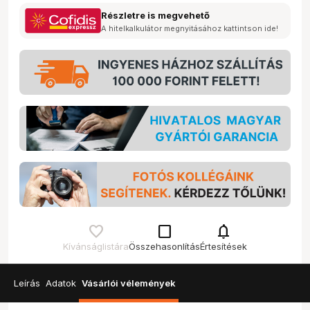
Részletre is megvehető
A hitelkalkulátor megnyitásához kattintson ide!
check_box_outline_blank
notifications
Kívánságlistára
Összehasonlítás
Értesítések
Leírás
Adatok
Vásárlói vélemények