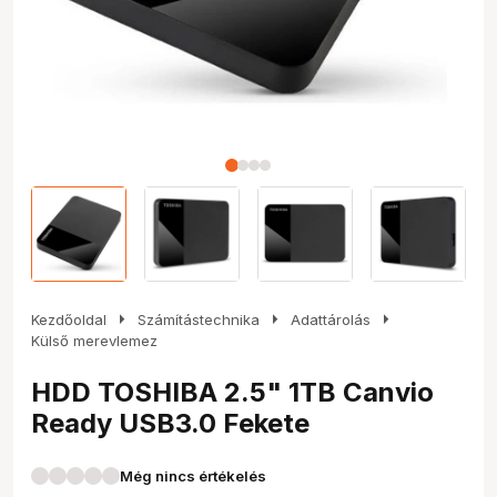
arrow_right
arrow_right
arrow_right
Kezdőoldal
Számítástechnika
Adattárolás
Külső merevlemez
HDD TOSHIBA 2.5" 1TB Canvio
Ready USB3.0 Fekete
Még nincs értékelés