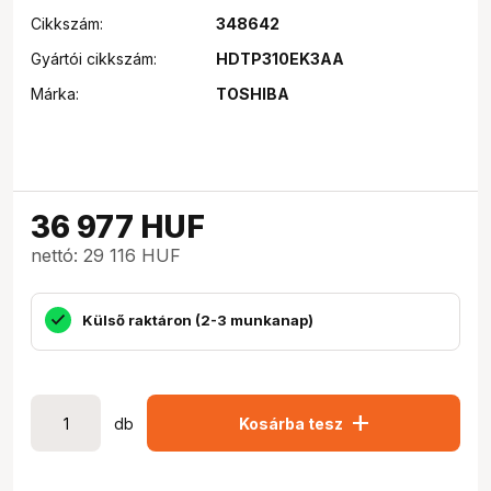
Cikkszám:
348642
Gyártói cikkszám:
HDTP310EK3AA
Márka:
TOSHIBA
36 977
HUF
nettó: 29 116 HUF
Külső raktáron (2-3 munkanap)
add
db
Kosárba tesz