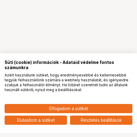
Süti (cookie) információk - Adataid védelme fontos
számunkra
Azért használunk sütiket, hogy eredményesebbé és kellemesebbé
tegyük felhasználóink számára a webhely használatát, és igényeidre
PRO
partnerségek
szabjuk a felhasználói élményt. Ha többet szeretnél tudni az általunk
használt sütikről, nyisd meg a beállításokat.
36 977
HUF
Elfogadom a sütiket
nettó: 29 116 HUF
HDD TOSHIBA 2.5" 1TB Canvio
Ready USB3.0 Fekete
add
Elutasítom a sütiket
Részletes beállítások
Ugrás az oldal tetejére