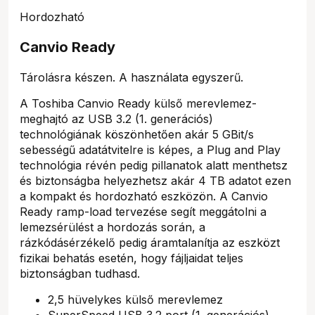
Hordozható
Canvio Ready
Tárolásra készen. A használata egyszerű.
A Toshiba Canvio Ready külső merevlemez-
meghajtó az USB 3.2 (1. generációs)
technológiának köszönhetően akár 5 GBit/s
sebességű adatátvitelre is képes, a Plug and Play
technológia révén pedig pillanatok alatt menthetsz
és biztonságba helyezhetsz akár 4 TB adatot ezen
a kompakt és hordozható eszközön. A Canvio
Ready ramp-load tervezése segít meggátolni a
lemezsérülést a hordozás során, a
rázkódásérzékelő pedig áramtalanítja az eszközt
fizikai behatás esetén, hogy fájljaidat teljes
biztonságban tudhasd.
2,5 hüvelykes külső merevlemez
SuperSpeed USB 3.2 port (1. generációs)