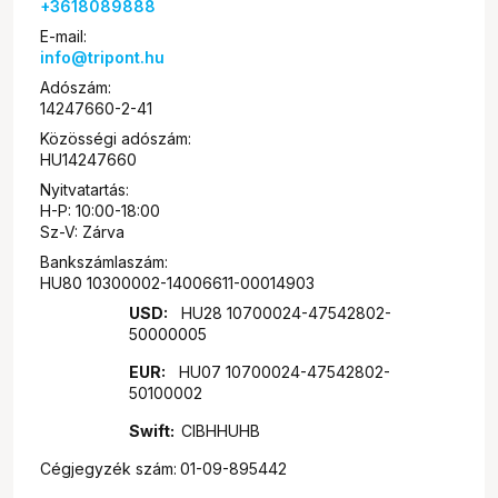
+3618089888
E-mail:
info
@tripont.hu
Adószám:
14247660-2-41
Közösségi adószám:
HU14247660
Nyitvatartás:
H-P: 10:00-18:00
Sz-V: Zárva
Bankszámlaszám:
HU80 10300002-14006611-00014903
USD:
HU28 10700024-47542802-
50000005
EUR:
HU07 10700024-47542802-
50100002
Swift:
CIBHHUHB
Cégjegyzék szám:
01-09-895442