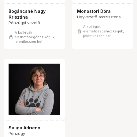
Bogáncsné Nagy
Monostori Dóra
Krisztina
Ügyvezető asszisztens
Pénzügyi vezető
A kollégák
lock
elérhetőségéhez kérjük,
A kollégák
jelentkezzen be!
lock
elérhetőségéhez kérjük,
jelentkezzen be!
Saliga Adrienn
Pénzügy