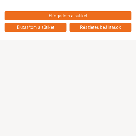
Elfogadom a sütiket
Elutasítom a sütiket
Részletes beállítások
Ugrás az oldal tetejére
Segítség a vásárláshoz
Fizetési lehetőségek
Szállítással kapcsolatos részletek
Reklamáció és termékvisszaküldés
Fogyasztói elállás
Adattörlő kódok
Cofidis Express áruhitel