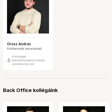
Orosz András
Fotótermék kereskedő
A kollégák
lock
elérhetőségéhez kérjük,
jelentkezzen be!
Back Office kollégáink