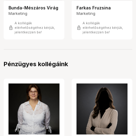
Bunda-Mészáros Virág
Farkas Fruzsina
Marketing
Marketing
A kollégák
A kollégák
lock
lock
elérhetőségéhez kérjük,
elérhetőségéhez kérjük,
jelentkezzen be!
jelentkezzen be!
Pénzügyes kollégáink