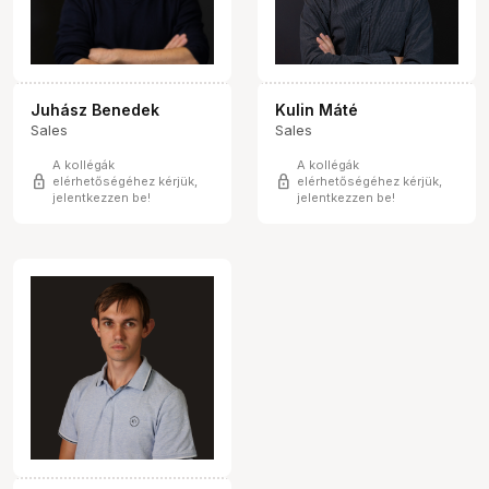
Juhász Benedek
Kulin Máté
Sales
Sales
A kollégák
A kollégák
lock
lock
elérhetőségéhez kérjük,
elérhetőségéhez kérjük,
jelentkezzen be!
jelentkezzen be!