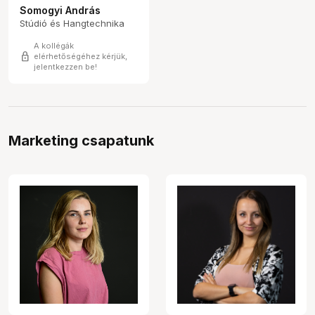
Somogyi András
Stúdió és Hangtechnika
A kollégák
lock
elérhetőségéhez kérjük,
jelentkezzen be!
Marketing csapatunk