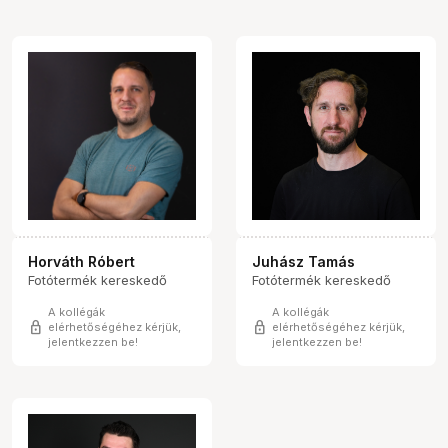
Horváth Róbert
Juhász Tamás
Fotótermék kereskedő
Fotótermék kereskedő
A kollégák
A kollégák
lock
lock
elérhetőségéhez kérjük,
elérhetőségéhez kérjük,
jelentkezzen be!
jelentkezzen be!