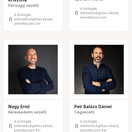
Pénzügyi vezető
A kollégák
lock
elérhetőségéhez kérjük,
A kollégák
jelentkezzen be!
lock
elérhetőségéhez kérjük,
jelentkezzen be!
Nagy Ernő
Peti Balázs Dániel
Kereskedelmi vezető
Cégvezető
A kollégák
A kollégák
lock
lock
elérhetőségéhez kérjük,
elérhetőségéhez kérjük,
jelentkezzen be!
jelentkezzen be!