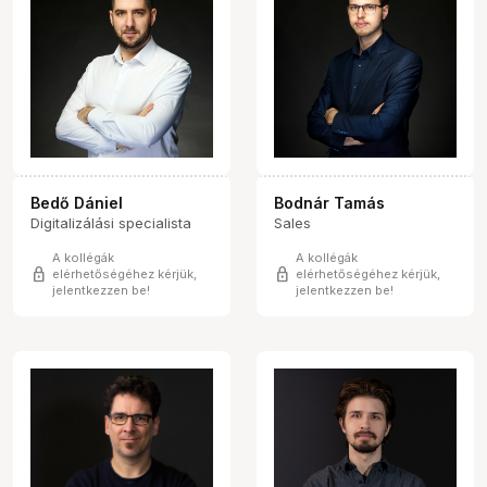
Bedő Dániel
Bodnár Tamás
Digitalizálási specialista
Sales
A kollégák
A kollégák
lock
lock
elérhetőségéhez kérjük,
elérhetőségéhez kérjük,
jelentkezzen be!
jelentkezzen be!