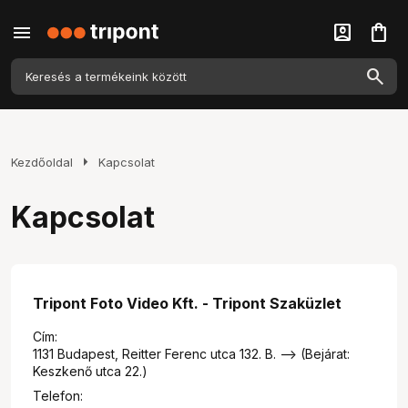
menu
account_box
shopping_bag
arrow_right
Kezdőoldal
Kapcsolat
Kapcsolat
Tripont Foto Video Kft. - Tripont Szaküzlet
Cím:
1131 Budapest, Reitter Ferenc utca 132. B. --> (Bejárat:
Keszkenő utca 22.)
Telefon: