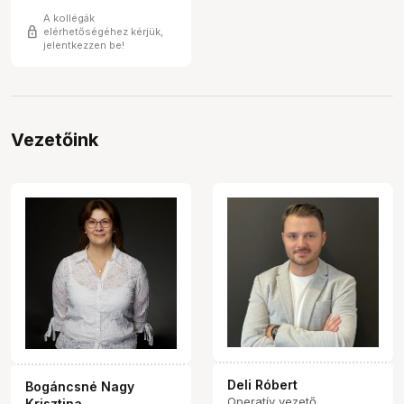
A kollégák
lock
elérhetőségéhez kérjük,
jelentkezzen be!
Vezetőink
Deli Róbert
Bogáncsné Nagy
Operatív vezető
Krisztina