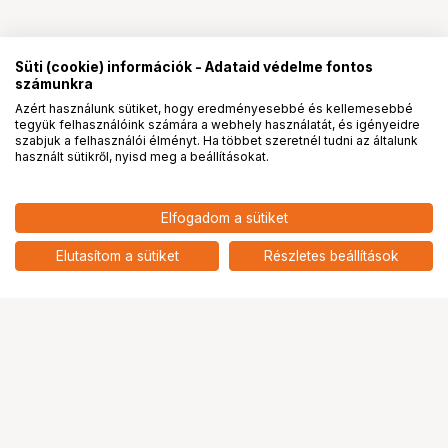
Süti (cookie) információk - Adataid védelme fontos
számunkra
Azért használunk sütiket, hogy eredményesebbé és kellemesebbé
tegyük felhasználóink számára a webhely használatát, és igényeidre
PRO
partnerségek
szabjuk a felhasználói élményt. Ha többet szeretnél tudni az általunk
használt sütikről, nyisd meg a beállításokat.
Elfogadom a sütiket
2 490
HUF
KUPO KS-309 MOUSE PAD
Elutasítom a sütiket
Részletes beállítások
nettó: 1 961 HUF
Ugrás az oldal tetejére
Segítség a vásárláshoz
Fizetési lehetőségek