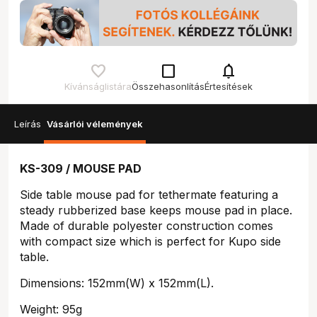
check_box_outline_blank
notifications
Kívánságlistára
Összehasonlítás
Értesítések
Leírás
Vásárlói vélemények
KS-309 / MOUSE PAD
Side table mouse pad for tethermate featuring a
steady rubberized base keeps mouse pad in place.
Made of durable polyester construction comes
with compact size which is perfect for Kupo side
table.
Dimensions: 152mm(W) x 152mm(L).
Weight: 95g