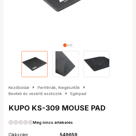
arrow_right
arrow_right
Kezdőoldal
Perifériák, Kiegészítők
arrow_right
Beviteli és vezérlő eszközök
Egérpad
KUPO KS-309 MOUSE PAD
Még nincs értékelés
Cikkszám:
549659